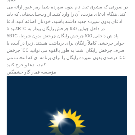
در صورتی که مشوق ثبت نام بدون سپرده شما رمز عبور ارائه می
کند، هنگام ادعای مزیت، آن را وارد کنید. از وب‌سایت‌هایی که باید
ادعای بدون سپرده جدید داشته باشید، خودتان اضافه کنید. ادعا
کنید 5BTC در داخل جوایز, 150 چرخش رایگان بیدار به
5BTC پاداش داخلی, 100 چرخش رایگان چرخش بدون شرط،
جوایز چرخشی کاملاً رایگان برای برداشت هستند، زیرا در آینده با
صرف چرخش رایگان. شما به طور بالقوه می توانید 100 چرخش
100 درصدی بدون سپرده رایگان را برای برنامه ای که انتخاب می
کنید، ادعا و خرج کنید.
مؤسسه قمار گاو خشمگین