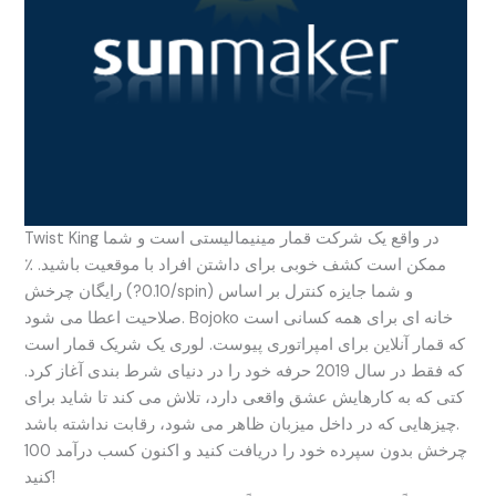
Twist King در واقع یک شرکت قمار مینیمالیستی است و شما
ممکن است کشف خوبی برای داشتن افراد با موقعیت باشید. ٪
رایگان چرخش (?0.10/spin) و شما جایزه کنترل بر اساس
صلاحیت اعطا می شود. Bojoko خانه ای برای همه کسانی است
که قمار آنلاین برای امپراتوری پیوست. لوری یک شریک قمار است
که فقط در سال 2019 حرفه خود را در دنیای شرط بندی آغاز کرد.
کتی که به کارهایش عشق واقعی دارد، تلاش می کند تا شاید برای
چیزهایی که در داخل میزبان ظاهر می شود، رقابت نداشته باشد.
100 چرخش بدون سپرده خود را دریافت کنید و اکنون کسب درآمد
کنید!