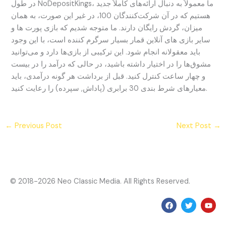
در طول NoDepositKings، ما معمولاً به دنبال ارائه‌های کاملاً جدید
هستیم که در آن شرکت‌کنندگان 100، در غیر این صورت، به همان
میزان، گردش رایگان دارند. ما متوجه شدیم که بازی پورت ها و
سایر بازی های آنلاین قمار بسیار سرگرم کننده است، با این وجود
باید معقولانه انجام شود. این ترکیبی از بازی‌ها دارد و می‌توانید
مشوق‌ها را در اختیار داشته باشید، در حالی که درآمد را در بیست
و چهار ساعت کنترل کنید. قبل از برداشت هر گونه درآمدی، باید
معیارهای شرط بندی 30 برابری (پاداش, سپرده) را رعایت کنید.
←
Previous Post
Next Post
→
© 2018-2026 Neo Classic Media. All Rights Reserved.
F
T
Y
a
w
o
c
i
u
e
t
t