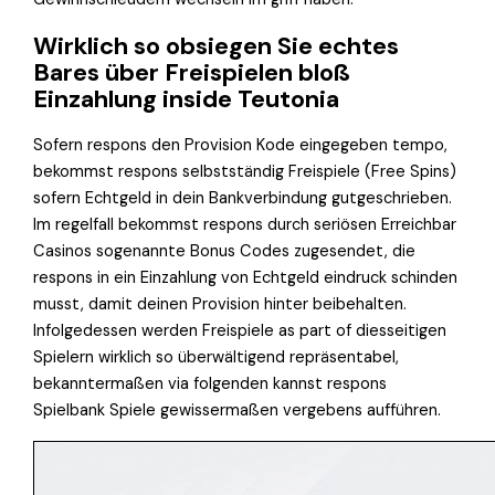
Wirklich so obsiegen Sie echtes
Bares über Freispielen bloß
Einzahlung inside Teutonia
Sofern respons den Provision Kode eingegeben tempo,
bekommst respons selbstständig Freispiele (Free Spins)
sofern Echtgeld in dein Bankverbindung gutgeschrieben.
Im regelfall bekommst respons durch seriösen Erreichbar
Casinos sogenannte Bonus Codes zugesendet, die
respons in ein Einzahlung von Echtgeld eindruck schinden
musst, damit deinen Provision hinter beibehalten.
Infolgedessen werden Freispiele as part of diesseitigen
Spielern wirklich so überwältigend repräsentabel,
bekanntermaßen via folgenden kannst respons
Spielbank Spiele gewissermaßen vergebens aufführen.