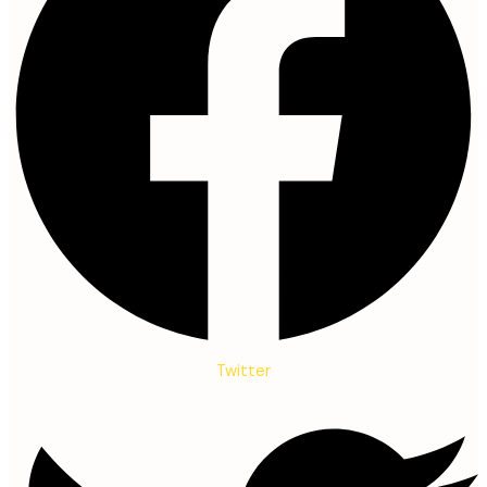
Twitter