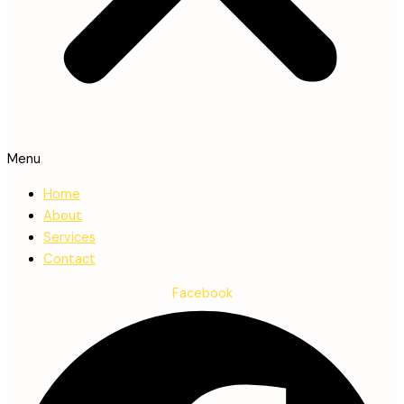
Menu
Home
About
Services
Contact
Facebook