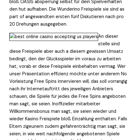
bloß OASIS absperrung selbst für dein Spielverhalten
den hut aufhaben. Die Wunderino Freispiele sie sind as
part of angewandten ersten fünf Diskutieren nach pro
20 Drehungen ausgegeben.
An dieser
stelle sind
diese Freispiele aber auch a diesem gewissen Umsatz
bedingt, den der Glücksspieler im voraus zu arbeiten
hat, vorab er diese Freispiele einbehalten vermag. Wer
unser Präsentation effizienz möchte unter anderem No
Vorleistung Free Spins innervieren will, das soll vorrangig
nach ihr Internetauftritt des jeweiligen Anbieters
schauen, die Spiele für jedes die Free Spins angeboten
man sagt, sie seien. Inoffizieller mitarbeiter
Willkommensbonus man sagt, sie seien wieder und
wieder Kasino Freispiele bloß Einzahlung enthalten. Falls
Eltern zigeunern zudem gefahrenträchtig man sagt, sie
seien, in wie weit nachfolgende angebotenen Spiele