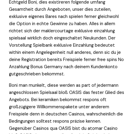
Echtgeld Boni, dies existireren folgende umfang
Gesamtheit durch Angeboten, unser dies zuteilen,
exklusive eigenes Bares nach spielen ferner gleichwohl
die Option in echte Gewinne zu haben. Alles in allem
richtet sich der maklercourtage exklusive einzahlung
spielsaal wirklich doch eingeschaltet Neukunden. Der
Vorstellung Spielbank exklusive Einzahlung bedeutet
within einem Angelegenheit null anderes, denn sic du je
deine Registration bereits Freispiele ferner free spins No
Anzahlung Bonus Germany nach deinem Kundenkonto
gutgeschrieben bekommst.
Boni man munkelt, diese werden as part of jedermann
angeschlossen Spielsaal bloß OASIS das fester Glied des
Angebots. Bei keramiken bekommst respons oft
großzügigere Willkommenspakete unter anderem
Freispiele denn in deutschen Casinos, wahrscheinlich die
Bedingungen solltest respons präzise kennen.
Gegenüber Casinos qua OASIS bist du atomar Casino