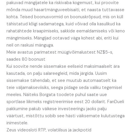
pakuvad mängijatele ka riskivaba kogemust, kui proovite
mõnda muud hasartmänguveebisaiti, et naasta tuttavasse
kohta. Teised boonusvormid on boonuskrõpsud, mis on küll
tähistatud kõigi sadamatega, kuid võivad olla kasulikud ka
rahatähtede kraapimiseks, sakkide eemaldamiseks või keno
mängimiseks. Mängijad ootavad väga kohest abi, eriti kui
neil on raskusi mänguga.
Meie avastus parimatest müügivõimalustest NZ$5-s,
saades 80 boonust
Kui soovite nende sissemakse eeliseid maksimaalselt ära
kasutada, on palju salareegleid, mida järgida. Uusim
sissemakse tähendab, et see muutub automaatselt ka
teie väljamakseviisiks, seega pidage seda valiku tegemisel
meeles. Näiteks Borgata toodete puhul saate uue
sportlase liikmeks registreerimise eest 20 dollarit. FanDueli
pakkumine pakub väikese investeeringu jaoks palju
väärtust, mistõttu sobib see hästi väiksemate kulutustega
inimestele.
Zeus videosloti RTP, volatiilsus ja jackpotid