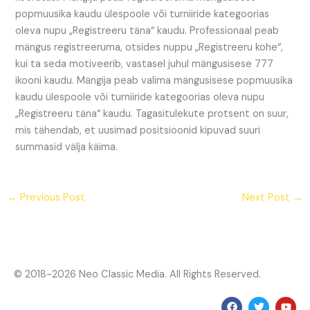
popmuusika kaudu ülespoole või turniiride kategoorias
oleva nupu „Registreeru täna“ kaudu. Professionaal peab
mängus registreeruma, otsides nuppu „Registreeru kohe“,
kui ta seda motiveerib, vastasel juhul mängusisese 777
ikooni kaudu. Mängija peab valima mängusisese popmuusika
kaudu ülespoole või turniiride kategoorias oleva nupu
„Registreeru täna“ kaudu. Tagasitulekute protsent on suur,
mis tähendab, et uusimad positsioonid kipuvad suuri
summasid välja käima.
←
Previous Post
Next Post
→
© 2018-2026 Neo Classic Media. All Rights Reserved.
F
T
Y