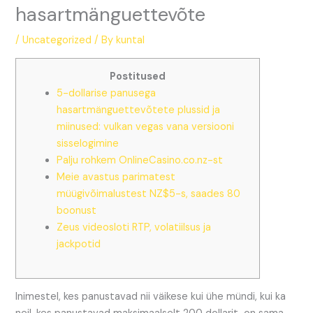
hasartmänguettevõte
/
Uncategorized
/ By
kuntal
Postitused
5-dollarise panusega
hasartmänguettevõtete plussid ja
miinused: vulkan vegas vana versiooni
sisselogimine
Palju rohkem OnlineCasino.co.nz-st
Meie avastus parimatest
müügivõimalustest NZ$5-s, saades 80
boonust
Zeus videosloti RTP, volatiilsus ja
jackpotid
Inimestel, kes panustavad nii väikese kui ühe mündi, kui ka