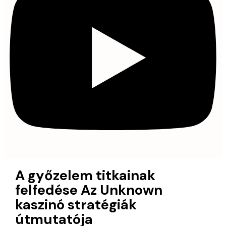
A győzelem titkainak
felfedése Az Unknown
kaszinó stratégiák
útmutatója