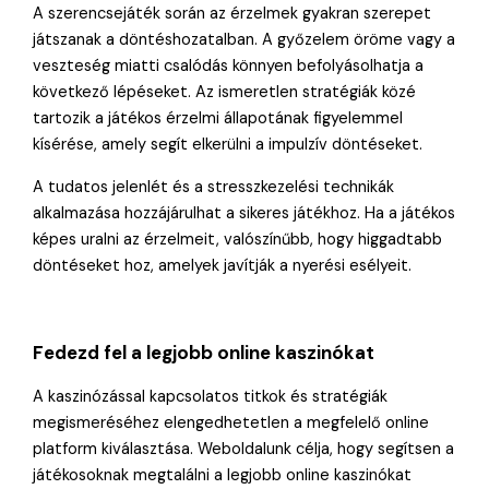
A szerencsejáték során az érzelmek gyakran szerepet
játszanak a döntéshozatalban. A győzelem öröme vagy a
veszteség miatti csalódás könnyen befolyásolhatja a
következő lépéseket. Az ismeretlen stratégiák közé
tartozik a játékos érzelmi állapotának figyelemmel
kísérése, amely segít elkerülni a impulzív döntéseket.
A tudatos jelenlét és a stresszkezelési technikák
alkalmazása hozzájárulhat a sikeres játékhoz. Ha a játékos
képes uralni az érzelmeit, valószínűbb, hogy higgadtabb
döntéseket hoz, amelyek javítják a nyerési esélyeit.
Fedezd fel a legjobb online kaszinókat
A kaszinózással kapcsolatos titkok és stratégiák
megismeréséhez elengedhetetlen a megfelelő online
platform kiválasztása. Weboldalunk célja, hogy segítsen a
játékosoknak megtalálni a legjobb online kaszinókat