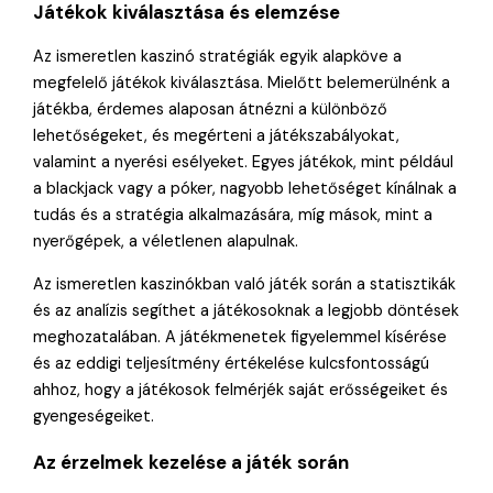
Játékok kiválasztása és elemzése
Az ismeretlen kaszinó stratégiák egyik alapköve a
megfelelő játékok kiválasztása. Mielőtt belemerülnénk a
játékba, érdemes alaposan átnézni a különböző
lehetőségeket, és megérteni a játékszabályokat,
valamint a nyerési esélyeket. Egyes játékok, mint például
a blackjack vagy a póker, nagyobb lehetőséget kínálnak a
tudás és a stratégia alkalmazására, míg mások, mint a
nyerőgépek, a véletlenen alapulnak.
Az ismeretlen kaszinókban való játék során a statisztikák
és az analízis segíthet a játékosoknak a legjobb döntések
meghozatalában. A játékmenetek figyelemmel kísérése
és az eddigi teljesítmény értékelése kulcsfontosságú
ahhoz, hogy a játékosok felmérjék saját erősségeiket és
gyengeségeiket.
Az érzelmek kezelése a játék során