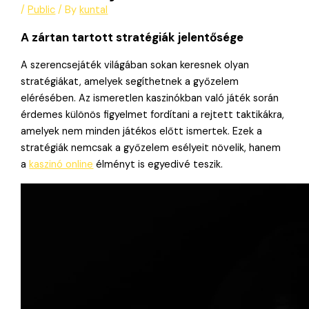
/
Public
/ By
kuntal
A zártan tartott stratégiák jelentősége
A szerencsejáték világában sokan keresnek olyan
stratégiákat, amelyek segíthetnek a győzelem
elérésében. Az ismeretlen kaszinókban való játék során
érdemes különös figyelmet fordítani a rejtett taktikákra,
amelyek nem minden játékos előtt ismertek. Ezek a
stratégiák nemcsak a győzelem esélyeit növelik, hanem
a
kaszinó online
élményt is egyedivé teszik.