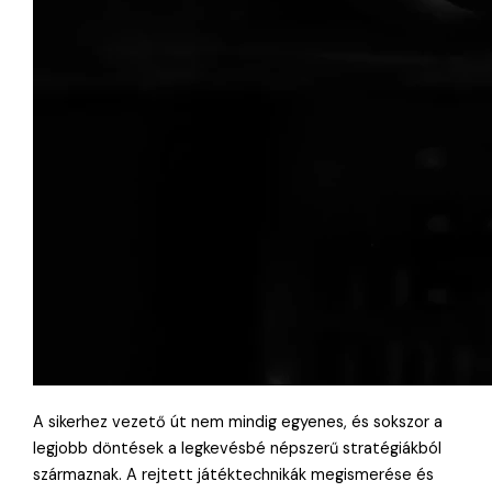
A sikerhez vezető út nem mindig egyenes, és sokszor a
legjobb döntések a legkevésbé népszerű stratégiákból
származnak. A rejtett játéktechnikák megismerése és