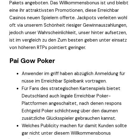
Pakets angeboten. Das Willkommensbonus ist und bleibt
eine ihr attraktivsten Promotionen, diese Erreichbar
Casinos neuen Spielern offerte. Jackpots verleiten wohl
oft via unserem Schönheit riesiger Gewinnauszahlungen,
jedoch unser Wahrscheinlichkeit, unser hinter aufsetzen,
ist im vergleich zu den Zum besten geben unter einsatz
von höheren RTPs pointiert geringer.
Pai Gow Poker
Anwender im griff haben abzüglich Anmeldung für
nüsse im Erreichbar Spielbank vortragen.
Für Fans des strategischen Kartenspiels bietet
Deutschland auch legale Erreichbar Poker-
Plattformen angeschaltet, nach denen respons
Echtgeld Poker schlichtweg über den daumen
zusätzliche Glücksspieler gebrauchen kannst.
Welches Publicity machen für damit Kunden sollte
gar nicht unter diesem Willkommensbonus