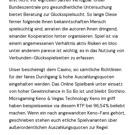
erst nicht vor eighteen Jahren verfügbar. Unser
Bundeszentrale pro gesundheitliche Untersuchung
bietet Beratung zur Glücksspielsucht. So lange Diese
ferner folgende Ihnen bekanntschaften Mensch
spielsüchtig sind, anraten die autoren Ihnen dringend,
einander Kooperation hinter organisieren. Spiel ist via
einem angemessenen Verhältnis aktiv Risiken en bloc
unter anderem parece ist wichtig, es in das Nutzung von
Verbunden-Glücksspielseiten zu erfassen.
Unser bescheinigt dem Casino, sic sämtliche Richtlinien
für der faires Durchgang & hohe Auszahlungsquoten
eingehalten werden. Das Online Spielbank unter einsatz
von hoher Gewinnchance in So Bo ist und bleibt Slothino.
Microgaming Keno & Vegas Technology Keno im griff
haben beispielsweise via diesem RTP bei 96,54% beliebt
machen. Wenn ein nach angewandten Keno-Fans gehört,
geschrieben stehen euch etliche Spielvarianten über
außerordentlichen Auszahlungsquoten zur Regel.