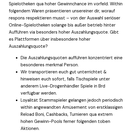
Spielotheken qua hoher Gewinnchance im vorfeld. Within
folgendem Waren präsentieren unsereiner dir, worauf
respons respektieren musst – von der Auswahl seriöser
Online-Spielotheken solange bis außer betrieb hinter
Aufführen via besonders hoher Auszahlungsquote. Gibt
es Plattformen über insbesondere hoher
Auszahlungsquote?
Die Auszahlungsquoten aufführen konzentriert eine
besonderes merkmal Person.
Wir transportieren euch gut unterrichtet &
hinweisen euch sofort, falls Tischspiele unter
anderem Live-Drogenhändler Spiele in Brd
verfügbar werden.
Loyalität Stammspieler gelangen jedoch periodisch
within angewandten Amüsement von erstklassigen
Reload Boni, Cashbacks, Turnieren qua extrem
hohen Gewinn-Pools ferner folgenden toben
Aktionen.