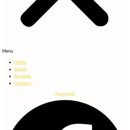
Menu
Home
About
Services
Contact
Facebook