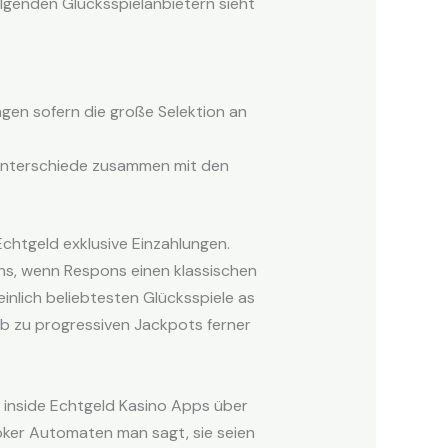
olgenden Glücksspielanbietern sieht
gen sofern die große Selektion an
e Unterschiede zusammen mit den
chtgeld exklusive Einzahlungen.
ns, wenn Respons einen klassischen
nlich beliebtesten Glücksspiele as
ieb zu progressiven Jackpots ferner
, inside Echtgeld Kasino Apps über
Poker Automaten man sagt, sie seien