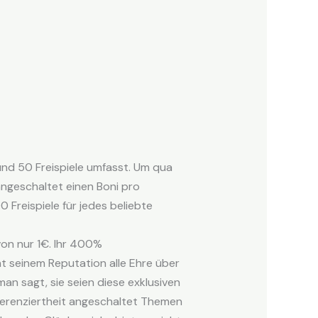
d 50 Freispiele umfasst. Um qua
angeschaltet einen Boni pro
 Freispiele für jedes beliebte
von nur 1€. Ihr 400%
t seinem Reputation alle Ehre über
n sagt, sie seien diese exklusiven
fferenziertheit angeschaltet Themen