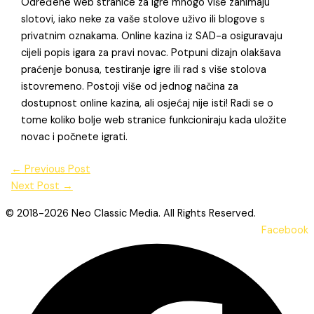
Određene web stranice za igre mnogo više zanimaju
slotovi, iako neke za vaše stolove uživo ili blogove s
privatnim oznakama. Online kazina iz SAD-a osiguravaju
cijeli popis igara za pravi novac. Potpuni dizajn olakšava
praćenje bonusa, testiranje igre ili rad s više stolova
istovremeno. Postoji više od jednog načina za
dostupnost online kazina, ali osjećaj nije isti! Radi se o
tome koliko bolje web stranice funkcioniraju kada uložite
novac i počnete igrati.
←
Previous Post
Next Post
→
© 2018-2026 Neo Classic Media. All Rights Reserved.
Facebook