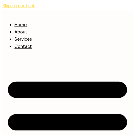
Skip to content
Home
About
Services
Contact