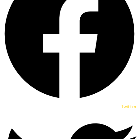
Twitter