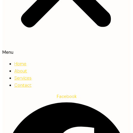
Menu
Home
About
Services
Contact
Facebook