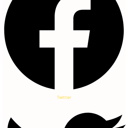
Twitter