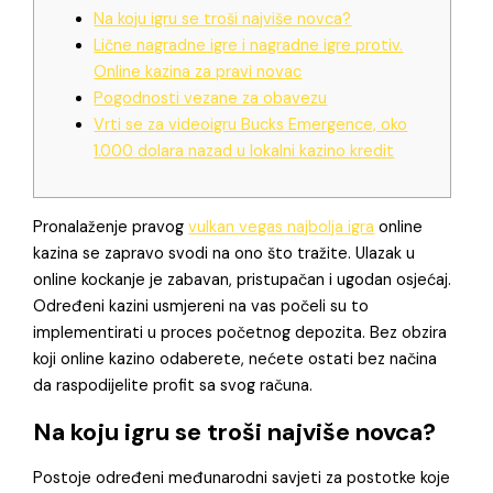
Na koju igru ​​se troši najviše novca?
Lične nagradne igre i nagradne igre protiv.
Online kazina za pravi novac
Pogodnosti vezane za obavezu
Vrti se za videoigru Bucks Emergence, oko
1.000 dolara nazad u lokalni kazino kredit
Pronalaženje pravog
vulkan vegas najbolja igra
online
kazina se zapravo svodi na ono što tražite. Ulazak u
online kockanje je zabavan, pristupačan i ugodan osjećaj.
Određeni kazini usmjereni na vas počeli su to
implementirati u proces početnog depozita.
Bez obzira
koji online kazino odaberete, nećete ostati bez načina
da raspodijelite profit sa svog računa.
Na koju igru ​​se troši najviše novca?
Postoje određeni međunarodni savjeti za postotke koje