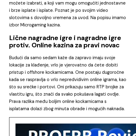
možete izabrati, a koji vam mogu omogućiti jednostavne
i brze isplate i isplate. Poznat je po svojim video
slotovima s dovoljno vremena za uvod. Na popisu imamo
izbor Microgaming kazina.
Lične nagradne igre i nagradne igre
protiv. Online kazina za pravi novac
Budući da samo sedam kaže da zapravo imaju svoje
lokacije za klađenje, vrlo je vjerovatno da ćete dobiti
pristup i offshore kockarnicama. One postaju dugoročne
kada se raspravlja o vrlo nepredvidivim online igrama, kao
što su srećke i portovi. Oni prikazuju samo RTP brojke za
vlastitu igru, što znači da svako pokušava lagati ovdje.
Prava razlika među boljim online kockarnicama s
isplatama dolazi zbog minuta obrade i mogućih naknada.