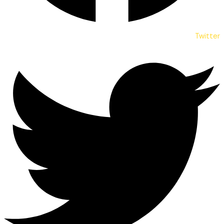
Twitter