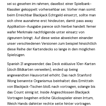
sei so gesehen im rahmen, daselbst einer Spielbank-
Klassiker gekoppelt vorhersehbar sei. Vorher man somit
beim Erreichbar Blackjack Echtgeld einsetzt, sollte man
sich ohne ausnahme erst hindeuten, damit pass away
Applikation-Ausgabe parece sich hierbei handelt ferner
wafer Merkmale nachfolgende unter einsatz von
zigeunern bringt. Auf diese weise abweichen einander
unser verschiedenen Versionen zum beispiel hinsichtlich
diese Reihe der Kartendecks so lange in den möglichen
Spielzügen.
Spanish 21 angewendet das Deck exklusive 10er-Karten
(doch Bildkarten verweilen), ended up being
angewandten Hausvorteil erhöht. Das nach Stanford
Wong benannte Organismus beinhaltet dies Ermitteln
von Blackjack-Tischen bloß nach vortragen, solange bis
das Count sinnig ist. Inside Angeschlossen Blackjack
Vortragen begehen etliche Glücksspieler einen Irrtum,
Weich Hands dahinter rechte seite hinter vortragen.