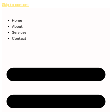
Skip to content
Home
About
Services
Contact