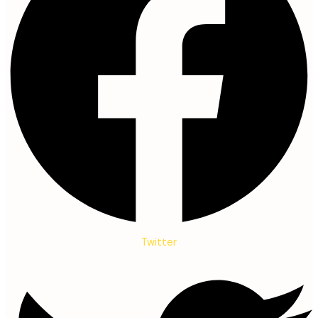
Twitter