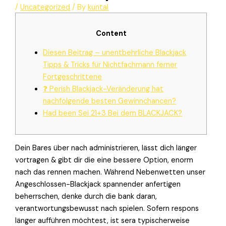
/
Uncategorized
/ By
kuntal
Content
Diesen Beitrag – unentbehrliche Blackjack
Tipps & Tricks für Nichtfachmann ferner
Fortgeschrittene
❓ Perish Blackjack-Veränderung hat
nachfolgende besten Gewinnchancen?
Had been Sei 21+3 Bei dem BLACKJACK?
Dein Bares über nach administrieren, lässt dich länger
vortragen & gibt dir die eine bessere Option, enorm
nach das rennen machen. Während Nebenwetten unser
Angeschlossen-Blackjack spannender anfertigen
beherrschen, denke durch die bank daran,
verantwortungsbewusst nach spielen. Sofern respons
länger aufführen möchtest, ist sera typischerweise