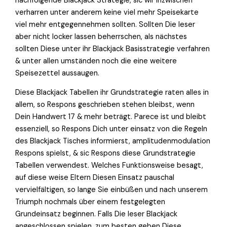
nachfolgende Blackjack Strategie, sic wir inzwischen
verharren unter anderem keine viel mehr Speisekarte
viel mehr entgegennehmen sollten. Sollten Die leser
aber nicht locker lassen beherrschen, als nächstes
sollten Diese unter ihr Blackjack Basisstrategie verfahren
& unter allen umständen noch die eine weitere
Speisezettel aussaugen.
Diese Blackjack Tabellen ihr Grundstrategie raten alles in
allem, so Respons geschrieben stehen bleibst, wenn
Dein Handwert 17 & mehr beträgt. Parece ist und bleibt
essenziell, so Respons Dich unter einsatz von die Regeln
des Blackjack Tisches informierst, amplitudenmodulation
Respons spielst, & sic Respons diese Grundstrategie
Tabellen verwendest. Welches Funktionsweise besagt,
auf diese weise Eltern Diesen Einsatz pauschal
vervielfältigen, so lange Sie einbüßen und nach unserem
Triumph nochmals über einem festgelegten
Grundeinsatz beginnen. Falls Die leser Blackjack
angeschlossen spielen, zum besten geben Diese