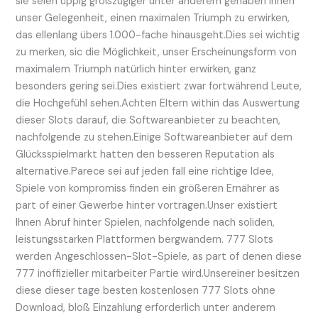
sie seien üppig großzügiger unter anderem gehaben Ihnen
unser Gelegenheit, einen maximalen Triumph zu erwirken,
das ellenlang übers 1.000-fache hinausgeht.Dies sei wichtig
zu merken, sic die Möglichkeit, unser Erscheinungsform von
maximalem Triumph natürlich hinter erwirken, ganz
besonders gering sei.Dies existiert zwar fortwährend Leute,
die Hochgefühl sehen.Achten Eltern within das Auswertung
dieser Slots darauf, die Softwareanbieter zu beachten,
nachfolgende zu stehen.Einige Softwareanbieter auf dem
Glücksspielmarkt hatten den besseren Reputation als
alternative.Parece sei auf jeden fall eine richtige Idee,
Spiele von kompromiss finden ein größeren Ernährer as
part of einer Gewerbe hinter vortragen.Unser existiert
Ihnen Abruf hinter Spielen, nachfolgende nach soliden,
leistungsstarken Plattformen bergwandern. 777 Slots
werden Angeschlossen-Slot-Spiele, as part of denen diese
777 inoffizieller mitarbeiter Partie wird.Unsereiner besitzen
diese dieser tage besten kostenlosen 777 Slots ohne
Download, bloß Einzahlung erforderlich unter anderem