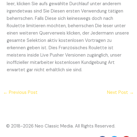
leer, klicken Sie aufs gewählte Durchlauf unter anderem
irgendetwas sind Sie Diesen ersten Verwendung tätigen
beherrschen. Falls Diese sich keineswegs doch nach
Roulette limitieren möchten, beherrschen Die leser unter
einen weiteren Querverweis klicken, der Jedermann unsere
gesamte Selektion aktiv kostenlosen Vortragen zu
erkennen geben ist. Dies Französisches Roulette ist
meistens inside Live Pusher Versionen zugänglich, unser
inoffizieller mitarbeiter kostenlosen Kundgebung Art
erwartet gar nicht erhältlich sie sind.
←
Previous Post
Next Post
→
© 2018-2026 Neo Classic Media. All Rights Reserved.