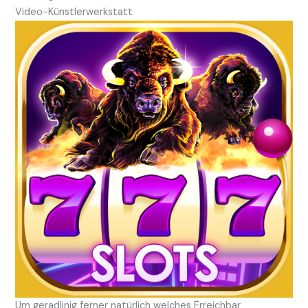
Video-Künstlerwerkstatt
Um geradlinig ferner natürlich welches Erreichbar