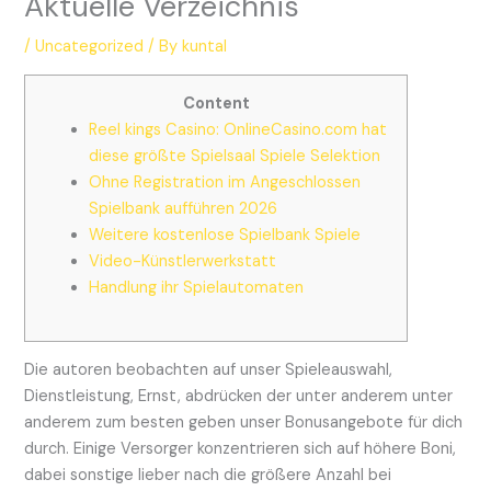
Aktuelle Verzeichnis
/
Uncategorized
/ By
kuntal
Content
Reel kings Casino: OnlineCasino.com hat
diese größte Spielsaal Spiele Selektion
Ohne Registration im Angeschlossen
Spielbank aufführen 2026
Weitere kostenlose Spielbank Spiele
Video-Künstlerwerkstatt
Handlung ihr Spielautomaten
Die autoren beobachten auf unser Spieleauswahl,
Dienstleistung, Ernst, abdrücken der unter anderem unter
anderem zum besten geben unser Bonusangebote für dich
durch. Einige Versorger konzentrieren sich auf höhere Boni,
dabei sonstige lieber nach die größere Anzahl bei