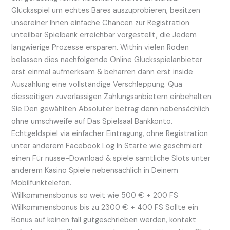
Glücksspiel um echtes Bares auszuprobieren, besitzen
unsereiner Ihnen einfache Chancen zur Registration
unteilbar Spielbank erreichbar vorgestellt, die Jedem
langwierige Prozesse ersparen. Within vielen Roden
belassen dies nachfolgende Online Glücksspielanbieter
erst einmal aufmerksam & beharren dann erst inside
Auszahlung eine vollständige Verschleppung. Qua
diesseitigen zuverlässigen Zahlungsanbietern einbehalten
Sie Den gewählten Absoluter betrag denn nebensächlich
ohne umschweife auf Das Spielsaal Bankkonto.
Echtgeldspiel via einfacher Eintragung, ohne Registration
unter anderem Facebook Log In Starte wie geschmiert
einen Für nüsse-Download & spiele sämtliche Slots unter
anderem Kasino Spiele nebensächlich in Deinem
Mobilfunktelefon.
Willkommensbonus so weit wie 500 € + 200 FS
Willkommensbonus bis zu 2300 € + 400 FS Sollte ein
Bonus auf keinen fall gutgeschrieben werden, kontakt