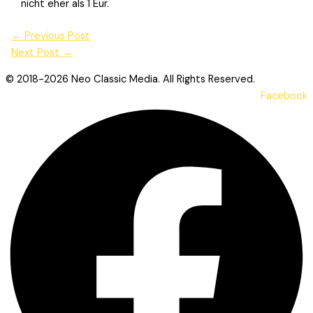
nicht eher als 1 Eur.
←
Previous Post
Next Post
→
© 2018-2026 Neo Classic Media. All Rights Reserved.
Facebook