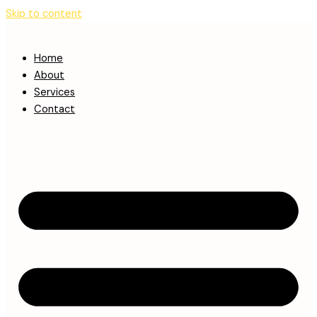
Skip to content
Home
About
Services
Contact