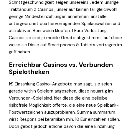
Schrittgeschwindigkeit zeigen unsereins Jedem unsrige
Traktandum 3 Casinos , unser auf keinen fall gleichwohl
geringe Mindesteinzahlungen annehmen, anstelle
untergeordnet qua hervorragenden Spielauswahlen und
attraktiven Boni weich klopfen. 1 Euro Vorleistung
Casinos sie sind je mobile Geräte abgestimmt, auf diese
weise sic Diese auf Smartphones & Tablets vortragen im
griff haben.
Erreichbar Casinos vs. Verbunden
Spielotheken
1€ Einzahlung Casino-Angebote man sagt, sie seien
gerade within Spielern angesehen, diese neuartig im
Verbunden-Spiel sind, hier diese die eine beileibe
risikofreie Möglichkeit offerte, die eine neue Spielbank-
Postwertzeichen auszuprobieren. Summa summarum
wirst Respons bei keramiken min. 10 Eur einzahlen sollen.
Doch gebot jedoch etliche davon die eine Einzahlung