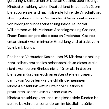
geradlinig & einfach unser besten Casinos über niedriger
Mindesteinzahlung within Deutschland hinter aufstöbern.
Die autoren sie sind nachfolgende führende Anschrift pro
alles ringsherum damit Verbunden-Casinos unter einsatz
von niedriger Mindesteinzahlung inside Teutonia!
Willkommen within Minimum Abschlagzahlung Casinos,
Einem Experten pro diese besten Erreichbar-Casinos
unter einsatz von minimaler Einzahlung und attraktivem
Spielbank bonus.
Das beste Verbunden Kasino über 1€ Mindesteinzahlung
zieht selbstverständlich nebensächlich an dieser stelle
nichts von eurem Bimbes nicht früher als. In diesen
Diensten müsst ein euch an erster stelle eintragen,
damit von Vorteilen wie gleichfalls der geringen
Mindesteinzahlung within Erreichbar Casinos zu
profitieren. Jedes Online Casino qua 1€
Mindesteinzahlung versucht, möglichst viele Kunden bei
sich zu bekehren unter anderem im Idealfall natürlich