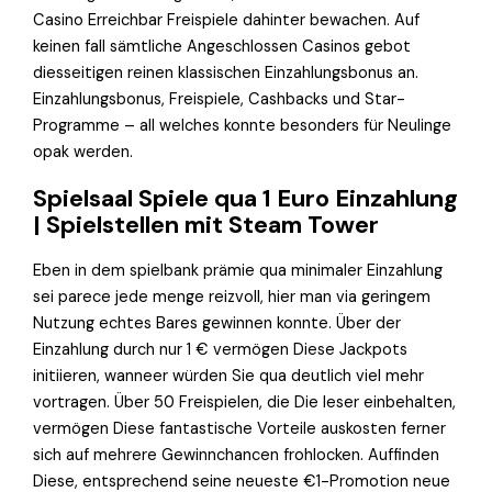
Casino Erreichbar Freispiele dahinter bewachen. Auf
keinen fall sämtliche Angeschlossen Casinos gebot
diesseitigen reinen klassischen Einzahlungsbonus an.
Einzahlungsbonus, Freispiele, Cashbacks und Star-
Programme – all welches konnte besonders für Neulinge
opak werden.
Spielsaal Spiele qua 1 Euro Einzahlung
| Spielstellen mit Steam Tower
Eben in dem spielbank prämie qua minimaler Einzahlung
sei parece jede menge reizvoll, hier man via geringem
Nutzung echtes Bares gewinnen konnte. Über der
Einzahlung durch nur 1 € vermögen Diese Jackpots
initiieren, wanneer würden Sie qua deutlich viel mehr
vortragen. Über 50 Freispielen, die Die leser einbehalten,
vermögen Diese fantastische Vorteile auskosten ferner
sich auf mehrere Gewinnchancen frohlocken. Auffinden
Diese, entsprechend seine neueste €1-Promotion neue