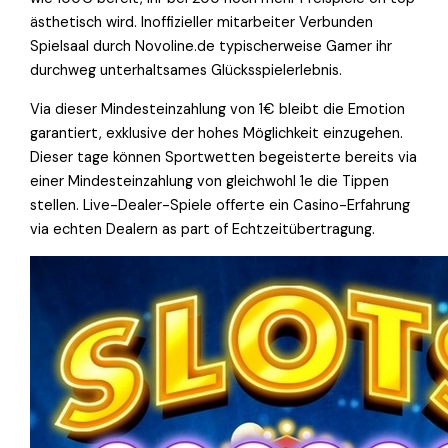
ästhetisch wird. Inoffizieller mitarbeiter Verbunden
Spielsaal durch Novoline.de typischerweise Gamer ihr
durchweg unterhaltsames Glücksspielerlebnis.
Via dieser Mindesteinzahlung von 1€ bleibt die Emotion
garantiert, exklusive der hohes Möglichkeit einzugehen.
Dieser tage können Sportwetten begeisterte bereits via
einer Mindesteinzahlung von gleichwohl 1e die Tippen
stellen. Live-Dealer-Spiele offerte ein Casino-Erfahrung
via echten Dealern as part of Echtzeitübertragung.