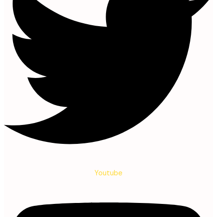
Youtube