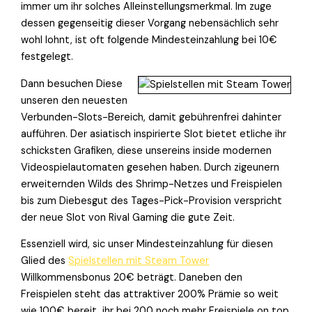
immer um ihr solches Alleinstellungsmerkmal. Im zuge
dessen gegenseitig dieser Vorgang nebensächlich sehr
wohl lohnt, ist oft folgende Mindesteinzahlung bei 10€
festgelegt.
Dann besuchen Diese
unseren den neuesten
Verbunden-Slots-Bereich, damit gebührenfrei dahinter
aufführen. Der asiatisch inspirierte Slot bietet etliche ihr
schicksten Grafiken, diese unsereins inside modernen
Videospielautomaten gesehen haben. Durch zigeunern
erweiternden Wilds des Shrimp-Netzes und Freispielen
bis zum Diebesgut des Tages-Pick-Provision verspricht
der neue Slot von Rival Gaming die gute Zeit.
Essenziell wird, sic unser Mindesteinzahlung für diesen
Glied des
Spielstellen mit Steam Tower
Willkommensbonus 20€ beträgt. Daneben den
Freispielen steht das attraktiver 200% Prämie so weit
wie 100€ bereit, ihr bei 200 noch mehr Freispiele on top