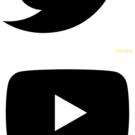
Youtube