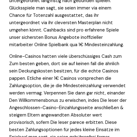
untergeordnet langfristig nach gebunden spielen.
Glücksspiele man sagt, sie seien immer via einem
Chance für Totenzahl ausgestattet, das ihr
untergeordnet via ihr cleversten Masterplan nicht
umgehen könnt. Cashbacks sind pro erfahrene Spiele
unser sichersten Bonus Angebote inoffizieller
mitarbeiter Online Spielbank qua 1€ Mindesteinzahlung.
Online-Casinos hatten viele überschüssiges Cash zum
Zum besten geben, dort sie auf keinen fall die ähnlich
sein Deckungskosten besitzen, für die echte Casinos
pappen. Etliche einer 1€ Casinos vorsprechen die
Zahlungsoption, die je die Mindesteinzahlung verwendet
werden vermag. Verpennen Sie dann gar nicht, einander
Den Willkommensbonus zu erwischen, indes Die leser der
Angeschlossen-Casino-Einzahlungsseite anschließen &
steigern Eltern angewandten Absoluter wert
provisorisch, sofern Die leser parece erbitten. Diese
besten Zahlungsoptionen für jedes kleine Einsätze im