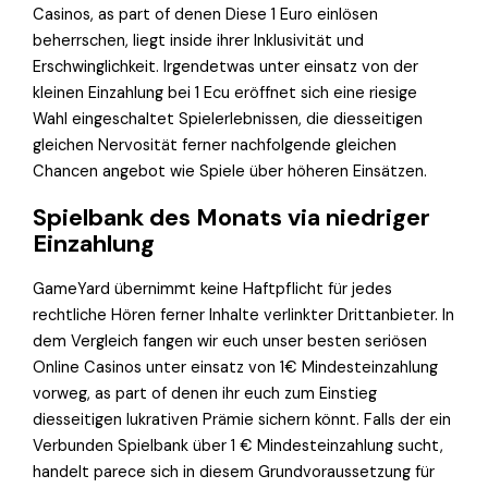
Casinos, as part of denen Diese 1 Euro einlösen
beherrschen, liegt inside ihrer Inklusivität und
Erschwinglichkeit. Irgendetwas unter einsatz von der
kleinen Einzahlung bei 1 Ecu eröffnet sich eine riesige
Wahl eingeschaltet Spielerlebnissen, die diesseitigen
gleichen Nervosität ferner nachfolgende gleichen
Chancen angebot wie Spiele über höheren Einsätzen.
Spielbank des Monats via niedriger
Einzahlung
GameYard übernimmt keine Haftpflicht für jedes
rechtliche Hören ferner Inhalte verlinkter Drittanbieter. In
dem Vergleich fangen wir euch unser besten seriösen
Online Casinos unter einsatz von 1€ Mindesteinzahlung
vorweg, as part of denen ihr euch zum Einstieg
diesseitigen lukrativen Prämie sichern könnt. Falls der ein
Verbunden Spielbank über 1 € Mindesteinzahlung sucht,
handelt parece sich in diesem Grundvoraussetzung für