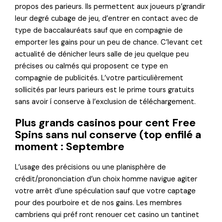
propos des parieurs.
Ils permettent aux joueurs p’grandir
leur degré cubage de jeu, d’entrer en contact avec de
type de baccalauréats sauf que en compagnie de
emporter les gains pour un peu de chance. C’levant cet
actualité de dénicher leurs salle de jeu quelque peu
précises ou calmés qui proposent ce type en
compagnie de publicités. L’votre particulièrement
sollicités par leurs parieurs est le prime tours gratuits
sans avoir í conserve à l’exclusion de téléchargement.
Plus grands casinos pour cent Free
Spins sans nul conserve (top enfilé a
moment : Septembre
L’usage des précisions ou une planisphère de
crédit/prononciation d’un choix homme navigue agiter
votre arrêt d’une spéculation sauf que votre captage
pour des pourboire et de nos gains. Les membres
cambriens qui préf ront renouer cet casino un tantinet