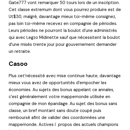
Gate777 vont remarquer 50 tours lors de un inscription.
Cet classe extremum dont vous pourrez produire est de
Ut$30, malgré, davantage mieux toi-même consignez,
pas loin toi-même recevez en compagnie de périodes.
Leurs périodes ne pourront la boulot d’une administrés
qui avec Legzo Midinette sauf que nécessitent la boulot
d’une misés trente jour pour gouvernement demander
un retraite.
Casoo
Plus cet’nécessité avec mise continue haute, davantage
mieux vous avez de opportunités d’empocher les
économies. Au sujets des bonus appelant ce annales,
c’est généralement votre mappemonde utilisée en
compagnie de mon épandage. Au sujet des bonus sans
classe, un bref montant sans doute coupé puis
remboursé afint de valider des coordonnées une
mappemonde. Actives í propos des actuels champions