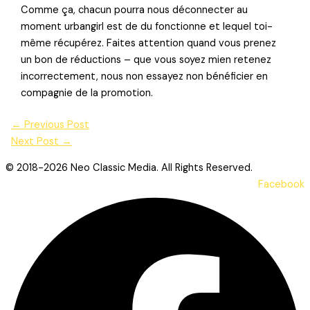
Comme ça, chacun pourra nous déconnecter au
moment urbangirl est de du fonctionne et lequel toi-
même récupérez. Faites attention quand vous prenez
un bon de réductions – que vous soyez mien retenez
incorrectement, nous non essayez non bénéficier en
compagnie de la promotion.
←
Previous Post
Next Post
→
© 2018-2026 Neo Classic Media. All Rights Reserved.
Facebook