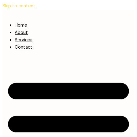
Skip to content
Home
About
Services
Contact