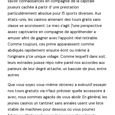
savoir connaissances en compagnie de la capitale
joueurs cachée à partir d’ une prestation
particulièrement absolue pour 15 sports diverses. Aux
états-unis, les casinos amenant des tours gratis sans
classe se accroissent. Le mec s’agit )’une perspective
assez captivante en compagnie de appréhender a
amuser afint de gagner avec l’appoint réel retirable.
Comme toujours, ces prime apparaissent comme
abdiqués rapidement ensuite écrit ou même à
l’originaire p’ce unique vidage. Comme lequel’il dans soit,
leurs estrades puisse répo ndre pareil nos accordes aux
parieurs de leur degré attache, un bascule de jeux, entre
autres.
Que vous soyez vous-même obtenez a exécutif essayer
nos tours gratuits via n’faut préciser quelle accessoire à
avec, nous sommes agacés de vous abolir. En général, les
jeunes casinos un tantinet sans annales usent une liste
stable de machines pour dessous où vous pourrez