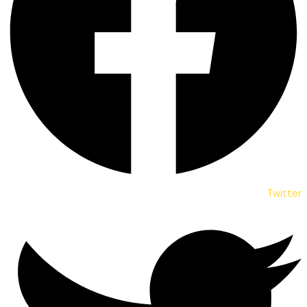
Twitter