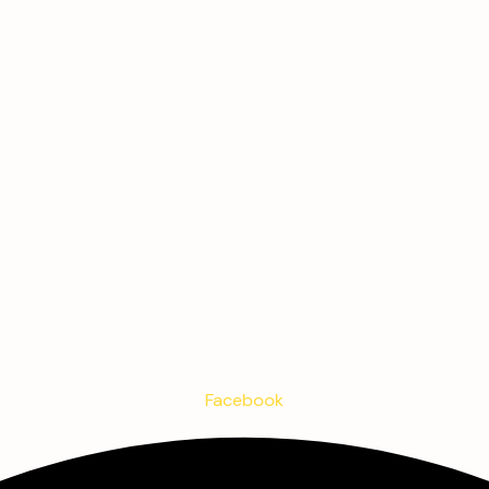
Facebook