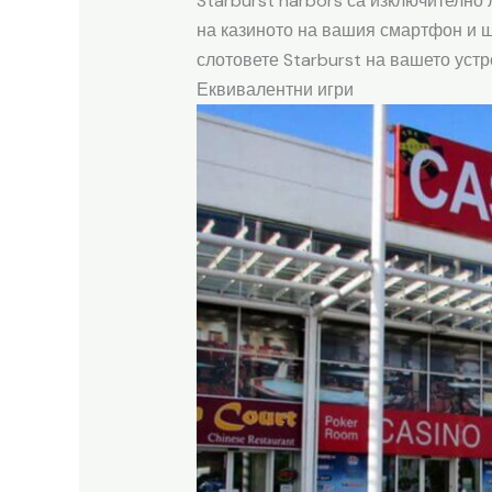
Starburst harbors са изключително 
на казиното на вашия смартфон и щ
слотовете Starburst на вашето уст
Еквивалентни игри