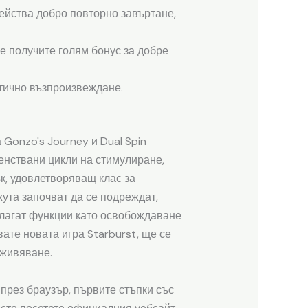
действа добро повторно завъртане,
е получите голям бонус за добре
атично възпроизвеждане.
 Gonzo's Journey и Dual Spin
енствани цикли на стимулиране,
к, удовлетворяващ клас за
жута започват да се подреждат,
длагат функции като освобождаване
ате новата игра Starburst, ще се
зживяване.
през браузър, първите стъпки със