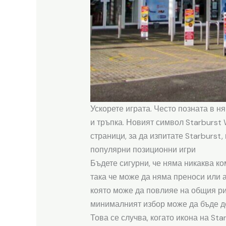
Ускорете играта. Често позната в н
и тръпка. Новият символ Starburst 
страници, за да изпитате Starburst
популярни позиционни игри
Бъдете сигурни, че няма никаква ко
така че може да няма преноси или а
която може да повлияе на общия рис
минималният избор може да бъде до 
Това се случва, когато икона на Sta