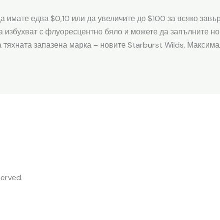
да имате едва $0,10 или да увеличите до $100 за всяко завъ
а избухват с флуоресцентно бяло и можете да запълните но
тяхната запазена марка – новите Starburst Wilds. Максимал
served.