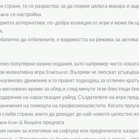
 страни, то се разраства, за да покрие цялата макара и за
sane се настройва.
крипто алтернативи, по-добра колекция от игри и може би щ
я.
юбопитно да отбележите, е видимостта на режима за автом
елно популярни казино издания, като например чисто новата
ази иновативна игра Starburst. Въпреки че липсват усъвърш
налиново движение и го правят подходящ за отличен кратъ
за мигновено време за обяд и след минути тези блестящи би
годарение на нарастващия уайлд. Създателите на игри пре
раничения на помощта на професионалистите. Когато проучв
и слаби страни, които да доведат до най-новото цялостно и
sane Icon & Respins предлага
я начин за изтегляне на софтуер или предпочитате хазарт 