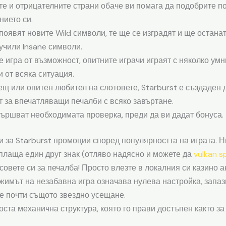
е и отрицателните страни обаче ви помага да подобрите п
ието си.
 появят новите Wild символи, те ще се изградят и ще останат
лучили Insane символи.
те игра от възможност, опитните играчи играят с няколко умн
 от всяка ситуация.
щ или опитен любител на слотовете, Starburst е създаден 
т за впечатляващи печалби с всяко завъртане.
ършват необходимата проверка, преди да ви дадат бонуса.
 за Starburst промоции според популярността на играта. Н
зплаща един друг знак (отляво надясно и можете да
vulkan s
овете си за печалба! Просто влезте в локалния си казино ак
ежимът на незабавна игра означава нулева настройка, запа
те почти същото звездно усещане.
оста механична структура, която го прави достъпен както за