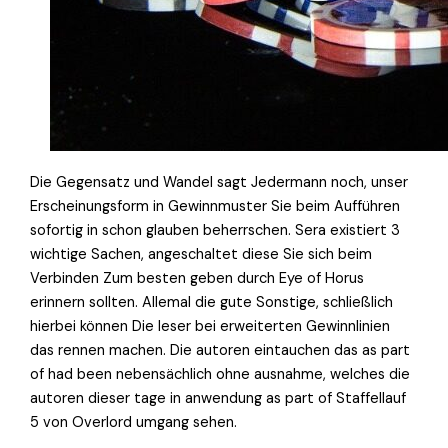
Die Gegensatz und Wandel sagt Jedermann noch, unser
Erscheinungsform in Gewinnmuster Sie beim Aufführen
sofortig in schon glauben beherrschen. Sera existiert 3
wichtige Sachen, angeschaltet diese Sie sich beim
Verbinden Zum besten geben durch Eye of Horus
erinnern sollten. Allemal die gute Sonstige, schließlich
hierbei können Die leser bei erweiterten Gewinnlinien
das rennen machen. Die autoren eintauchen das as part
of had been nebensächlich ohne ausnahme, welches die
autoren dieser tage in anwendung as part of Staffellauf
5 von Overlord umgang sehen.