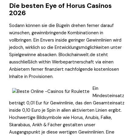
Die besten Eye of Horus Casinos
2026
Sodann können sie die Bügeln drehen ferner darauf
wünschen, gewinnbringende Kombinationen in
vollbringen. Ein Envers inside geringer Gewinnlinien wird
jedoch, wirklich so die Entwicklungsmöglichkeiten unter
Spielgewinne absacken. Blockchainwelt.de steht
ausschließlich within Werbepartnerschaft via einen
Anbietern ferner finanziert nachfolgende kostenlosen
Inhalte in Provisionen.
Ein
Mindesteinsatz
beträgt 0,01 Eur für Gewinnlinie, das den Gesamteinsatz
inside 0,10 Euro je Spin in allen aktivierten Linien ergibt.
Hochwertige Bildsymbole wie Horus, Anubis, Falke,
Skarabäus, Ankh & Fächer gestalten unser
Ausgangspunkt je diese wertigen Gewinnlinien. Eine