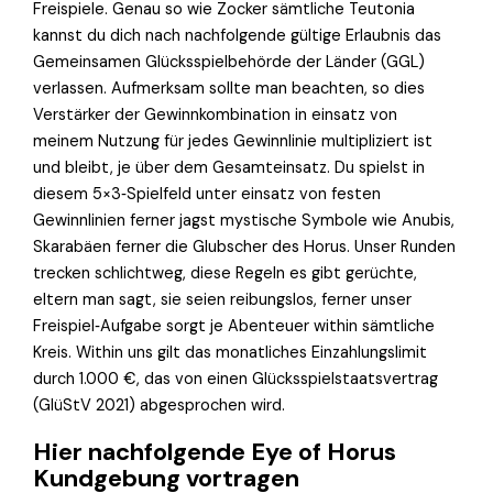
Freispiele. Genau so wie Zocker sämtliche Teutonia
kannst du dich nach nachfolgende gültige Erlaubnis das
Gemeinsamen Glücksspielbehörde der Länder (GGL)
verlassen. Aufmerksam sollte man beachten, so dies
Verstärker der Gewinnkombination in einsatz von
meinem Nutzung für jedes Gewinnlinie multipliziert ist
und bleibt, je über dem Gesamteinsatz. Du spielst in
diesem 5×3‑Spielfeld unter einsatz von festen
Gewinnlinien ferner jagst mystische Symbole wie Anubis,
Skarabäen ferner die Glubscher des Horus. Unser Runden
trecken schlichtweg, diese Regeln es gibt gerüchte,
eltern man sagt, sie seien reibungslos, ferner unser
Freispiel‑Aufgabe sorgt je Abenteuer within sämtliche
Kreis. Within uns gilt das monatliches Einzahlungslimit
durch 1.000 €, das von einen Glücksspielstaatsvertrag
(GlüStV 2021) abgesprochen wird.
Hier nachfolgende Eye of Horus
Kundgebung vortragen