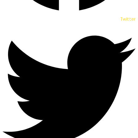
Twitter