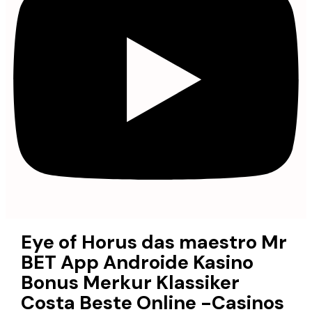
Eye of Horus das maestro Mr
BET App Androide Kasino
Bonus Merkur Klassiker
Costa Beste Online -Casinos