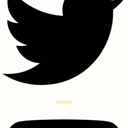
Youtube