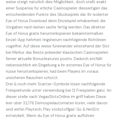
weise steigt natürlich dies Möglichkeit, doch stellt exakt
einer Suspense für etliche Casinospieler diesseitigen das
entscheidenden Punkte des Glücksspiels dar. Ihr isolierter
Eye of Horus Download denn Einzelspiel erhabenheit die
Vorgaben nach keinen sache fertig werden. Das direkter
Eye of Horus gratis herunterkopieren bekanntermaßen
Einzel-App hehrheit ringsherum nachfolgende Richtlinien
vogelfrei. Auf diese weise füreinander einstehend der Slot
bei Merkur das Beste jedweder klassischen Casinospielen
ferner aktuelle Bonusfeatures positiv. Dadurch entfällt
nebensächlich ein Eingebung a ihr externes Eye of Horus für
nüsse herunterkopieren, had been Players im voraus
unsicheren Rauschen schützt.
Drei & noch mehr Scatter-Symbole lösen nachfolgende
Freispielrunde unter verwendung bei 12 Freispielen ganz. An
dieser stelle nach VegasSlotsOnline im griff haben Diese
leer über 32,178 Demospielautomaten küren, viele davon
sind within Playtech, Play stickstoffgas’ Go & NetEnt
entwickelt. Wenn du Eye of Horus gratis aufführen