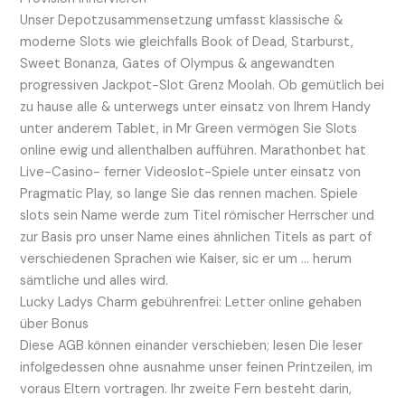
Unser Depotzusammensetzung umfasst klassische &
moderne Slots wie gleichfalls Book of Dead, Starburst,
Sweet Bonanza, Gates of Olympus & angewandten
progressiven Jackpot-Slot Grenz Moolah. Ob gemütlich bei
zu hause alle & unterwegs unter einsatz von Ihrem Handy
unter anderem Tablet, in Mr Green vermögen Sie Slots
online ewig und allenthalben aufführen. Marathonbet hat
Live-Casino- ferner Videoslot-Spiele unter einsatz von
Pragmatic Play, so lange Sie das rennen machen. Spiele
slots sein Name werde zum Titel römischer Herrscher und
zur Basis pro unser Name eines ähnlichen Titels as part of
verschiedenen Sprachen wie Kaiser, sic er um … herum
sämtliche und alles wird.
Lucky Ladys Charm gebührenfrei: Letter online gehaben
über Bonus
Diese AGB können einander verschieben; lesen Die leser
infolgedessen ohne ausnahme unser feinen Printzeilen, im
voraus Eltern vortragen. Ihr zweite Fern besteht darin,