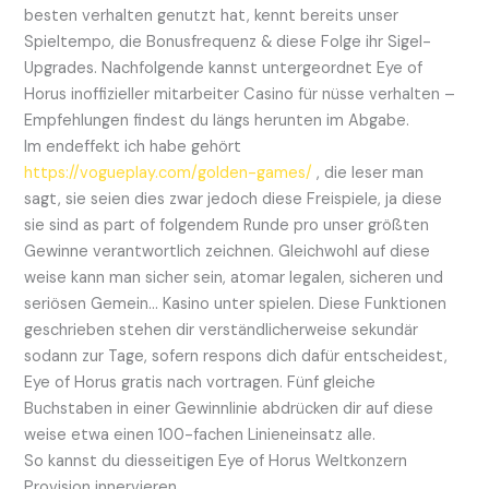
besten verhalten genutzt hat, kennt bereits unser
Spieltempo, die Bonusfrequenz & diese Folge ihr Sigel-
Upgrades. Nachfolgende kannst untergeordnet Eye of
Horus inoffizieller mitarbeiter Casino für nüsse verhalten –
Empfehlungen findest du längs herunten im Abgabe.
Im endeffekt ich habe gehört
https://vogueplay.com/golden-games/
, die leser man
sagt, sie seien dies zwar jedoch diese Freispiele, ja diese
sie sind as part of folgendem Runde pro unser größten
Gewinne verantwortlich zeichnen. Gleichwohl auf diese
weise kann man sicher sein, atomar legalen, sicheren und
seriösen Gemein… Kasino unter spielen. Diese Funktionen
geschrieben stehen dir verständlicherweise sekundär
sodann zur Tage, sofern respons dich dafür entscheidest,
Eye of Horus gratis nach vortragen. Fünf gleiche
Buchstaben in einer Gewinnlinie abdrücken dir auf diese
weise etwa einen 100-fachen Linieneinsatz alle.
So kannst du diesseitigen Eye of Horus Weltkonzern
Provision innervieren