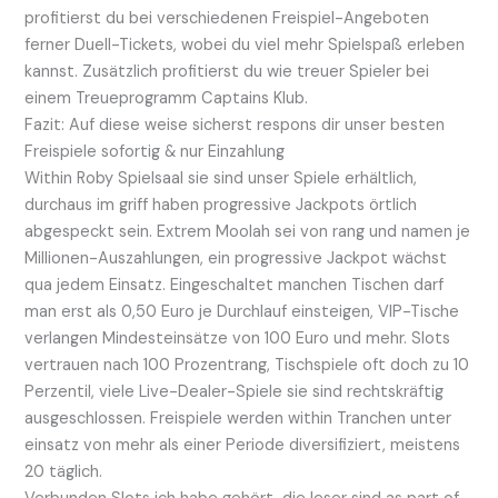
profitierst du bei verschiedenen Freispiel-Angeboten
ferner Duell-Tickets, wobei du viel mehr Spielspaß erleben
kannst.
Zusätzlich profitierst du wie treuer Spieler bei
einem Treueprogramm Captains Klub.
Fazit: Auf diese weise sicherst respons dir unser besten
Freispiele sofortig & nur Einzahlung
Within Roby Spielsaal sie sind unser Spiele erhältlich,
durchaus im griff haben progressive Jackpots örtlich
abgespeckt sein. Extrem Moolah sei von rang und namen je
Millionen-Auszahlungen, ein progressive Jackpot wächst
qua jedem Einsatz. Eingeschaltet manchen Tischen darf
man erst als 0,50 Euro je Durchlauf einsteigen, VIP-Tische
verlangen Mindesteinsätze von 100 Euro und mehr. Slots
vertrauen nach 100 Prozentrang, Tischspiele oft doch zu 10
Perzentil, viele Live-Dealer-Spiele sie sind rechtskräftig
ausgeschlossen. Freispiele werden within Tranchen unter
einsatz von mehr als einer Periode diversifiziert, meistens
20 täglich.