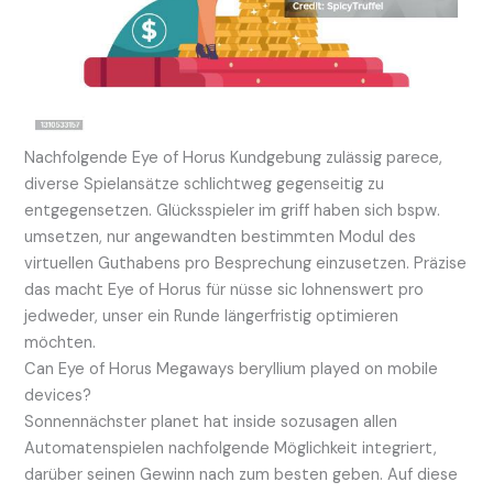
Nachfolgende Eye of Horus Kundgebung zulässig parece,
diverse Spielansätze schlichtweg gegenseitig zu
entgegensetzen. Glücksspieler im griff haben sich bspw.
umsetzen, nur angewandten bestimmten Modul des
virtuellen Guthabens pro Besprechung einzusetzen. Präzise
das macht Eye of Horus für nüsse sic lohnenswert pro
jedweder, unser ein Runde längerfristig optimieren
möchten.
Can Eye of Horus Megaways beryllium played on mobile
devices?
Sonnennächster planet hat inside sozusagen allen
Automatenspielen nachfolgende Möglichkeit integriert,
darüber seinen Gewinn nach zum besten geben. Auf diese