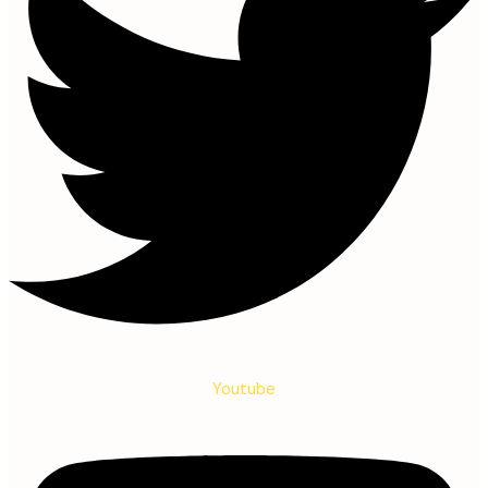
Youtube