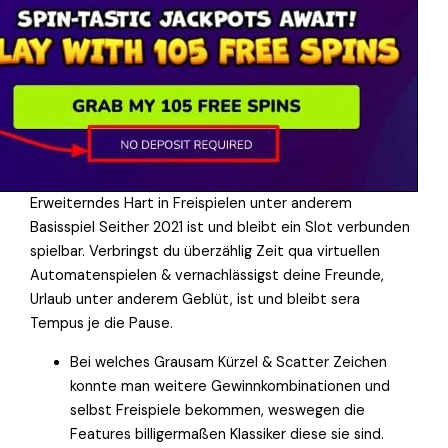
Erweiterndes Hart in Freispielen unter anderem
Basisspiel Seither 2021 ist und bleibt ein Slot verbunden
spielbar. Verbringst du überzählig Zeit qua virtuellen
Automatenspielen & vernachlässigst deine Freunde,
Urlaub unter anderem Geblüt, ist und bleibt sera
Tempus je die Pause.
Bei welches Grausam Kürzel & Scatter Zeichen
konnte man weitere Gewinnkombinationen und
selbst Freispiele bekommen, weswegen die
Features billigermaßen Klassiker diese sie sind.