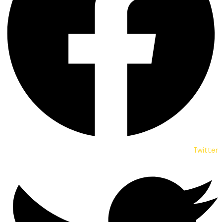
Twitter