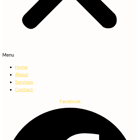
Menu
Home
About
Services
Contact
Facebook