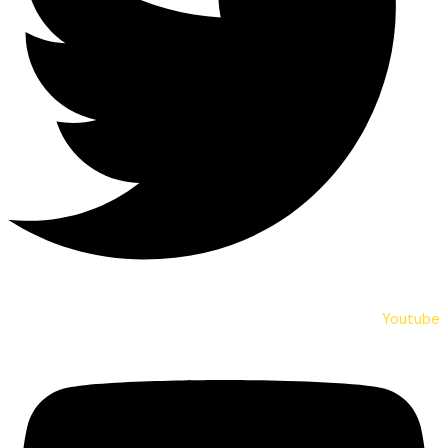
Youtube