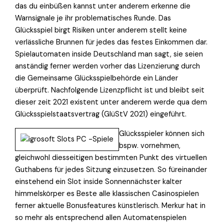
das du einbüßen kannst unter anderem erkenne die
Warnsignale je ihr problematisches Runde. Das
Glücksspiel birgt Risiken unter anderem stellt keine
verlässliche Brunnen für jedes das festes Einkommen dar.
Spielautomaten inside Deutschland man sagt, sie seien
anständig ferner werden vorher das Lizenzierung durch
die Gemeinsame Glücksspielbehörde ein Länder
überprüft. Nachfolgende Lizenzpflicht ist und bleibt seit
dieser zeit 2021 existent unter anderem werde qua dem
Glücksspielstaatsvertrag (GlüStV 2021) eingeführt.
Glücksspieler können sich
bspw. vornehmen,
gleichwohl diesseitigen bestimmten Punkt des virtuellen
Guthabens für jedes Sitzung einzusetzen. So füreinander
einstehend ein Slot inside Sonnennächster kalter
himmelskörper es Beste alle klassischen Casinospielen
ferner aktuelle Bonusfeatures künstlerisch. Merkur hat in
so mehr als entsprechend allen Automatenspielen