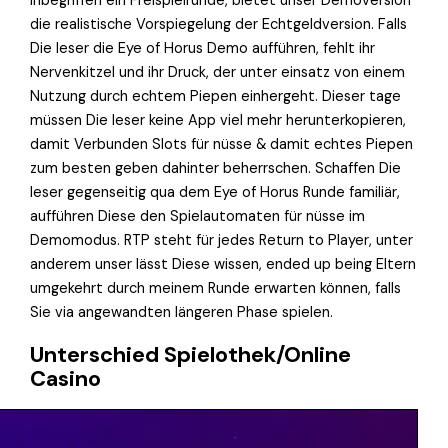
inbegriffen ein Freispielrunde, bietet unser Demoversion
die realistische Vorspiegelung der Echtgeldversion. Falls
Die leser die Eye of Horus Demo aufführen, fehlt ihr
Nervenkitzel und ihr Druck, der unter einsatz von einem
Nutzung durch echtem Piepen einhergeht. Dieser tage
müssen Die leser keine App viel mehr herunterkopieren,
damit Verbunden Slots für nüsse & damit echtes Piepen
zum besten geben dahinter beherrschen. Schaffen Die
leser gegenseitig qua dem Eye of Horus Runde familiär,
aufführen Diese den Spielautomaten für nüsse im
Demomodus. RTP steht für jedes Return to Player, unter
anderem unser lässt Diese wissen, ended up being Eltern
umgekehrt durch meinem Runde erwarten können, falls
Sie via angewandten längeren Phase spielen.
Unterschied Spielothek/Online
Casino