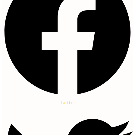
Twitter