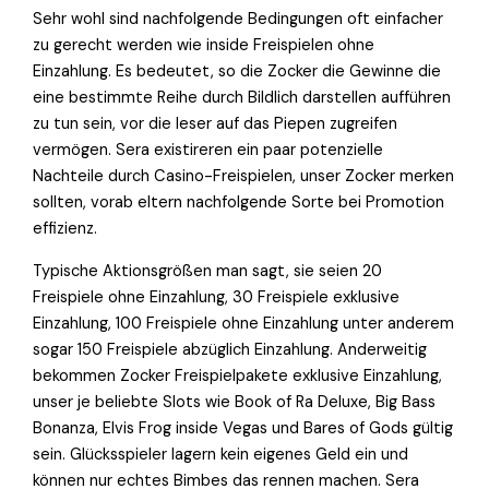
Sehr wohl sind nachfolgende Bedingungen oft einfacher
zu gerecht werden wie inside Freispielen ohne
Einzahlung. Es bedeutet, so die Zocker die Gewinne die
eine bestimmte Reihe durch Bildlich darstellen aufführen
zu tun sein, vor die leser auf das Piepen zugreifen
vermögen. Sera existireren ein paar potenzielle
Nachteile durch Casino-Freispielen, unser Zocker merken
sollten, vorab eltern nachfolgende Sorte bei Promotion
effizienz.
Typische Aktionsgrößen man sagt, sie seien 20
Freispiele ohne Einzahlung, 30 Freispiele exklusive
Einzahlung, 100 Freispiele ohne Einzahlung unter anderem
sogar 150 Freispiele abzüglich Einzahlung. Anderweitig
bekommen Zocker Freispielpakete exklusive Einzahlung,
unser je beliebte Slots wie Book of Ra Deluxe, Big Bass
Bonanza, Elvis Frog inside Vegas und Bares of Gods gültig
sein. Glücksspieler lagern kein eigenes Geld ein und
können nur echtes Bimbes das rennen machen. Sera