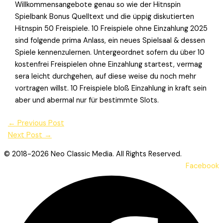
Willkommensangebote genau so wie der Hitnspin
Spielbank Bonus Quelltext und die üppig diskutierten
Hitnspin 50 Freispiele. 10 Freispiele ohne Einzahlung 2025
sind folgende prima Anlass, ein neues Spielsaal & dessen
Spiele kennenzulernen. Untergeordnet sofern du über 10
kostenfrei Freispielen ohne Einzahlung startest, vermag
sera leicht durchgehen, auf diese weise du noch mehr
vortragen willst. 10 Freispiele bloß Einzahlung in kraft sein
aber und abermal nur für bestimmte Slots.
←
Previous Post
Next Post
→
© 2018-2026 Neo Classic Media. All Rights Reserved.
Facebook