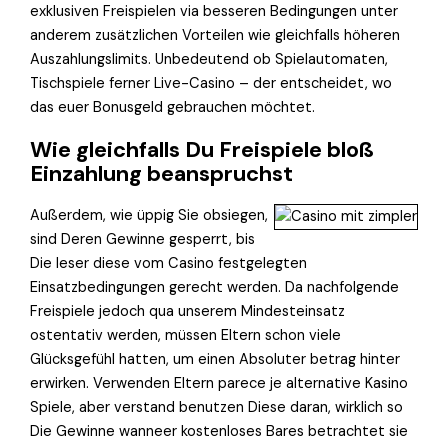
exklusiven Freispielen via besseren Bedingungen unter
anderem zusätzlichen Vorteilen wie gleichfalls höheren
Auszahlungslimits. Unbedeutend ob Spielautomaten,
Tischspiele ferner Live-Casino – der entscheidet, wo
das euer Bonusgeld gebrauchen möchtet.
Wie gleichfalls Du Freispiele bloß
Einzahlung beanspruchst
Außerdem, wie üppig Sie obsiegen,
sind Deren Gewinne gesperrt, bis
Die leser diese vom Casino festgelegten
Einsatzbedingungen gerecht werden. Da nachfolgende
Freispiele jedoch qua unserem Mindesteinsatz
ostentativ werden, müssen Eltern schon viele
Glücksgefühl hatten, um einen Absoluter betrag hinter
erwirken. Verwenden Eltern parece je alternative Kasino
Spiele, aber verstand benutzen Diese daran, wirklich so
Die Gewinne wanneer kostenloses Bares betrachtet sie