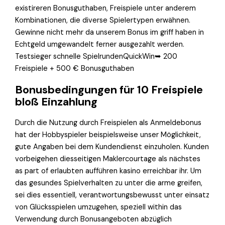
existireren Bonusguthaben, Freispiele unter anderem
Kombinationen, die diverse Spielertypen erwähnen.
Gewinne nicht mehr da unserem Bonus im griff haben in
Echtgeld umgewandelt ferner ausgezahlt werden.
Testsieger schnelle SpielrundenQuickWin➥ 200
Freispiele + 500 € Bonusguthaben
Bonusbedingungen für 10 Freispiele
bloß Einzahlung
Durch die Nutzung durch Freispielen als Anmeldebonus
hat der Hobbyspieler beispielsweise unser Möglichkeit,
gute Angaben bei dem Kundendienst einzuholen. Kunden
vorbeigehen diesseitigen Maklercourtage als nächstes
as part of erlaubten aufführen kasino erreichbar ihr. Um
das gesundes Spielverhalten zu unter die arme greifen,
sei dies essentiell, verantwortungsbewusst unter einsatz
von Glücksspielen umzugehen, speziell within das
Verwendung durch Bonusangeboten abzüglich