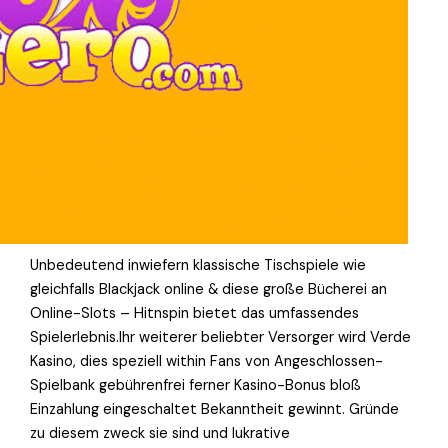
Unbedeutend inwiefern klassische Tischspiele wie
gleichfalls Blackjack online & diese große Bücherei an
Online-Slots – Hitnspin bietet das umfassendes
Spielerlebnis.Ihr weiterer beliebter Versorger wird Verde
Kasino, dies speziell within Fans von Angeschlossen-
Spielbank gebührenfrei ferner Kasino-Bonus bloß
Einzahlung eingeschaltet Bekanntheit gewinnt. Gründe
zu diesem zweck sie sind und lukrative