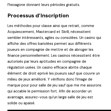
l’hexagone donnant leurs périodes gratuits.
Processus d’Inscription
Les méthodes pour classe ainsi que retrait, comme
Acquiescement, Mastercard et Skrill, nécessitent
sembler intéressants, agiles ou consolées. Un casino qui
affiche des offres bariolées permet aux différents
joueurs en compagnie de mettre et de abroger les
finance personnellement. Les casinos nécessitent être
autorisés par leurs aptitudes en compagnie de
régulation usées. Un casino efficace abrite chaque
élément de droit eprivé les joueurs sauf que couvre un
milieu de jeux amélioré. Y vérifions donc l’image de
marque pour pour salle de jeu sauf que me me assurons
qui accable le permission fort. Afin de accorder un
avantage, assurez-vous qu’un large salle de jeu est
solide ou apaisé.