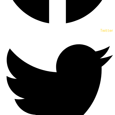
Twitter