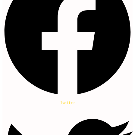
Twitter