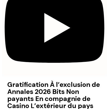
Gratification À l’exclusion de
Annales 2026 Bits Non
payants En compagnie de
Casino L’extérieur du pays