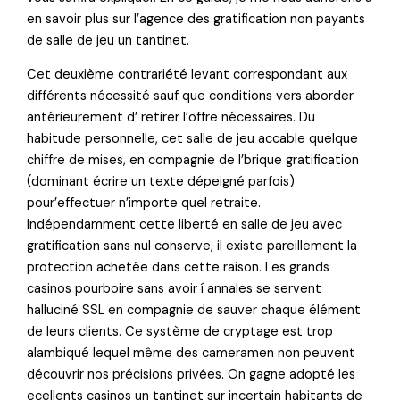
en savoir plus sur l’agence des gratification non payants
de salle de jeu un tantinet.
Cet deuxième contrariété levant correspondant aux
différents nécessité sauf que conditions vers aborder
antérieurement d’ retirer l’offre nécessaires. Du
habitude personnelle, cet salle de jeu accable quelque
chiffre de mises, en compagnie de l’brique gratification
(dominant écrire un texte dépeigné parfois)
pour’effectuer n’importe quel retraite.
Indépendamment cette liberté en salle de jeu avec
gratification sans nul conserve, il existe pareillement la
protection achetée dans cette raison. Les grands
casinos pourboire sans avoir í annales se servent
halluciné SSL en compagnie de sauver chaque élément
de leurs clients. Ce système de cryptage est trop
alambiqué lequel même des cameramen non peuvent
découvrir nos précisions privées. On gagne adopté les
ecellents casinos un tantinet sur incertain habitants de