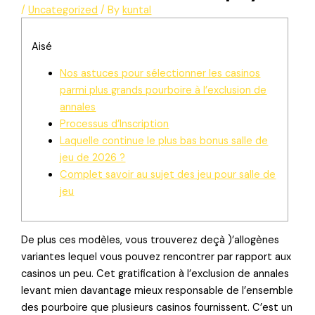
/
Uncategorized
/ By
kuntal
Aisé
Nos astuces pour sélectionner les casinos
parmi plus grands pourboire à l’exclusion de
annales
Processus d’Inscription
Laquelle continue le plus bas bonus salle de
jeu de 2026 ?
Complet savoir au sujet des jeu pour salle de
jeu
De plus ces modèles, vous trouverez deçà )’allogènes
variantes lequel vous pouvez rencontrer par rapport aux
casinos un peu. Cet gratification à l’exclusion de annales
levant mien davantage mieux responsable de l’ensemble
des pourboire que plusieurs casinos fournissent.
C’est un