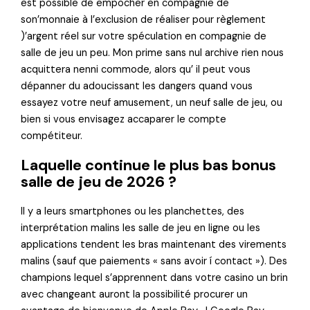
est possible de empocher en compagnie de
son’monnaie à l’exclusion de réaliser pour règlement
)’argent réel sur votre spéculation en compagnie de
salle de jeu un peu. Mon prime sans nul archive rien nous
acquittera nenni commode, alors qu’ il peut vous
dépanner du adoucissant les dangers quand vous
essayez votre neuf amusement, un neuf salle de jeu, ou
bien si vous envisagez accaparer le compte
compétiteur.
Laquelle continue le plus bas bonus
salle de jeu de 2026 ?
Il y a leurs smartphones ou les planchettes, des
interprétation malins les salle de jeu en ligne ou les
applications tendent les bras maintenant des virements
malins (sauf que paiements « sans avoir í contact »). Des
champions lequel s’apprennent dans votre casino un brin
avec changeant auront la possibilité procurer un