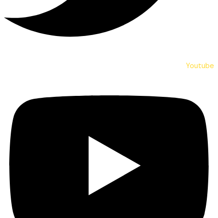
Youtube