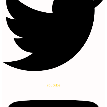
Youtube