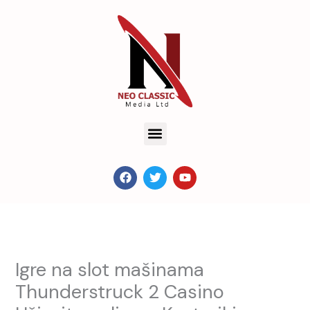
Skip
to
content
Menu
F
T
Y
a
w
o
c
i
u
e
t
t
b
t
u
o
e
b
o
r
e
k
Igre na slot mašinama
Thunderstruck 2 Casino