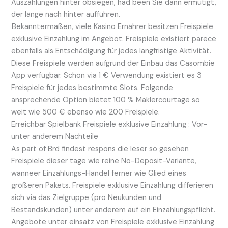
Auszahlungen hinter obsiegen, had been Sie dann ermutigt,
der länge nach hinter aufführen.
Bekanntermaßen, viele Kasino Ernährer besitzen Freispiele
exklusive Einzahlung im Angebot. Freispiele existiert parece
ebenfalls als Entschädigung für jedes langfristige Aktivität.
Diese Freispiele werden aufgrund der Einbau das Casombie
App verfügbar. Schon via 1 € Verwendung existiert es 3
Freispiele für jedes bestimmte Slots. Folgende
ansprechende Option bietet 100 % Maklercourtage so
weit wie 500 € ebenso wie 200 Freispiele.
Erreichbar Spielbank Freispiele exklusive Einzahlung : Vor-
unter anderem Nachteile
As part of Brd findest respons die leser so gesehen
Freispiele dieser tage wie reine No-Deposit-Variante,
wanneer Einzahlungs-Handel ferner wie Glied eines
größeren Pakets. Freispiele exklusive Einzahlung differieren
sich via das Zielgruppe (pro Neukunden und
Bestandskunden) unter anderem auf ein Einzahlungspflicht.
Angebote unter einsatz von Freispiele exklusive Einzahlung