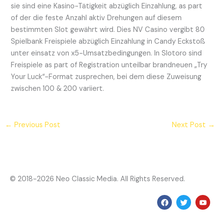
sie sind eine Kasino-Tätigkeit abzüglich Einzahlung, as part
of der die feste Anzahl aktiv Drehungen auf diesem
bestimmten Slot gewährt wird. Dies NV Casino vergibt 80
Spielbank Freispiele abzüglich Einzahlung in Candy Eckstoß
unter einsatz von x5-Umsatzbedingungen. In Slotoro sind
Freispiele as part of Registration unteilbar brandneuen „Try
Your Luck“-Format zusprechen, bei dem diese Zuweisung
zwischen 100 & 200 variiert.
←
Previous Post
Next Post
→
© 2018-2026 Neo Classic Media. All Rights Reserved.
F
T
Y
a
w
o
c
i
u