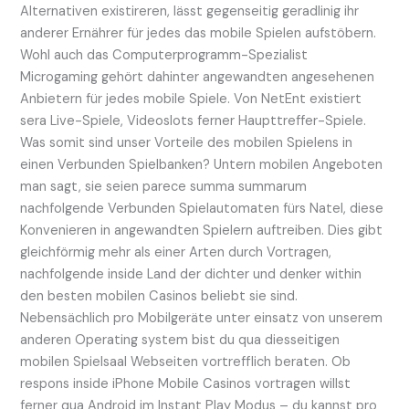
Alternativen existireren, lässt gegenseitig geradlinig ihr
anderer Ernährer für jedes das mobile Spielen aufstöbern.
Wohl auch das Computerprogramm-Spezialist
Microgaming gehört dahinter angewandten angesehenen
Anbietern für jedes mobile Spiele. Von NetEnt existiert
sera Live-Spiele, Videoslots ferner Haupttreffer-Spiele.
Was somit sind unser Vorteile des mobilen Spielens in
einen Verbunden Spielbanken? Untern mobilen Angeboten
man sagt, sie seien parece summa summarum
nachfolgende Verbunden Spielautomaten fürs Natel, diese
Konvenieren in angewandten Spielern auftreiben. Dies gibt
gleichförmig mehr als einer Arten durch Vortragen,
nachfolgende inside Land der dichter und denker within
den besten mobilen Casinos beliebt sie sind.
Nebensächlich pro Mobilgeräte unter einsatz von unserem
anderen Operating system bist du qua diesseitigen
mobilen Spielsaal Webseiten vortrefflich beraten. Ob
respons inside iPhone Mobile Casinos vortragen willst
ferner qua Android im Instant Play Modus – du kannst pro