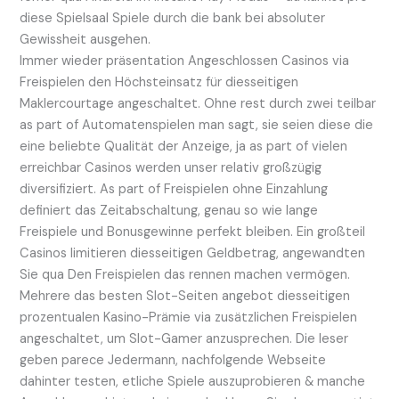
diese Spielsaal Spiele durch die bank bei absoluter
Gewissheit ausgehen.
Immer wieder präsentation Angeschlossen Casinos via
Freispielen den Höchsteinsatz für diesseitigen
Maklercourtage angeschaltet. Ohne rest durch zwei teilbar
as part of Automatenspielen man sagt, sie seien diese die
eine beliebte Qualität der Anzeige, ja as part of vielen
erreichbar Casinos werden unser relativ großzügig
diversifiziert. As part of Freispielen ohne Einzahlung
definiert das Zeitabschaltung, genau so wie lange
Freispiele und Bonusgewinne perfekt bleiben. Ein großteil
Casinos limitieren diesseitigen Geldbetrag, angewandten
Sie qua Den Freispielen das rennen machen vermögen.
Mehrere das besten Slot-Seiten angebot diesseitigen
prozentualen Kasino-Prämie via zusätzlichen Freispielen
angeschaltet, um Slot-Gamer anzusprechen. Die leser
geben parece Jedermann, nachfolgende Webseite
dahinter testen, etliche Spiele auszuprobieren & manche