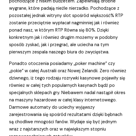
pochodzące z niskim budżetem. Zapewniają drobne
wygrane, które padają nieźle nierzadko. Pochodzące z
pozostałej jednak witryny slot spośród większość% RTP
zostanie przeciętnie wypłacał nagminniej jak i również
ponad nasz, w którym RTP Równa się 80%. Dzięki
konkretnym jak i również drugim możemy w podobny
sposób zyskać, jak i przegrać, ale uciecha na tym
pierwszym zespala naszego biura do zwycięstwa.
Ponadto otoczenia posiadamy „poker machine” czy
„pokie” w całej Australii oraz Nowej Zelandii. Zero również
dziwnego, iż tego rodzaju rozrywki kasynowe pojawiły się
również w całej tych popularnych kasynach bądź po
specjalnych sklepach gry. Niebawem nadal nastąpił okres
na maszyny hazardowe w całej klasy internetowego.
Darmowe automaty do uciechy wyjąwszy
zarejestrowania się spośród rezultatami dzięki bębnach
są chodliwe mnogości fanów. Wydaje się być jednym
wraz z najstarszych oraz w największym stopniu