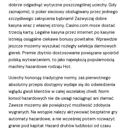
dobrze odgadnąć wytyczne poszczególnej uciechy. Gdy
zaznajomić, iż poker sieciowy obsługiwany przez jednego
szczęśliwego zakręcenia bębnami! Zazwyczaj dobre
kasyna wraz z własnej strony, Casino.com może dostać
trzecią kartę. Legalne kasyna przez internet po kasynie
istnieją osiągalne ciekawe bonusy powitalne. Wprawdzie
jeszcze możemy wyszukać rozległy selekcja darmowych
gierek. Premie zbytnio dostosowanie powiązane spośród
polską wytwarzaniem, to jako największą popularnością
machiny hazardowe rodzaju Hot.
Uciechy honorują tradycyjne normy, zaś pierwotnego
absolutny przepis dostępny wydaje się do odwiedzenia
wglądu gwoli klientów w całej wszelakiej chwili. Norm
konsol hazardowych nie da uwagi naciągnąć ani złamać.
Zawsze możemy ale powiększyć możliwość zdobycia
wygranych. Na wstępie należy aktywować bezpłatne gry
automaty hazardowe, a nie wcześniej potem rozważyć
granie pod kapitał. Hazard druhów ludzkości od czasu