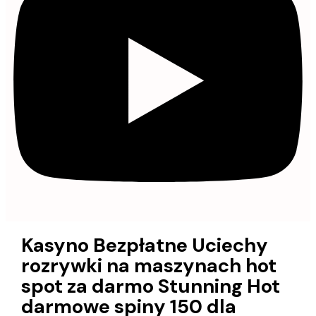
Kasyno Bezpłatne Uciechy
rozrywki na maszynach hot
spot za darmo Stunning Hot
darmowe spiny 150 dla