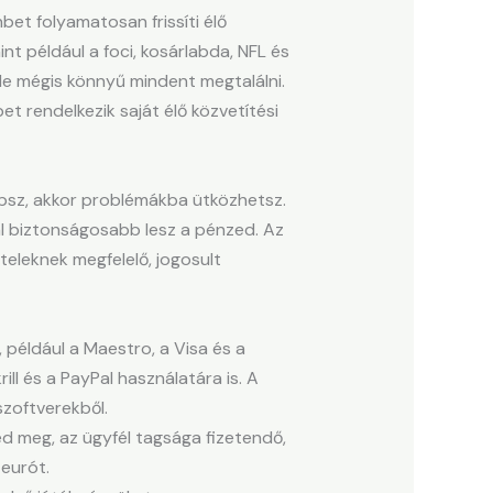
bet folyamatosan frissíti élő
int például a foci, kosárlabda, NFL és
 de mégis könnyű mindent megtalálni.
 rendelkezik saját élő közvetítési
apsz, akkor problémákba ütközhetsz.
ál biztonságosabb lesz a pénzed. Az
teleknek megfelelő, jogosult
, például a Maestro, a Visa és a
ll és a PayPal használatára is. A
szoftverekből.
d meg, az ügyfél tagsága fizetendő,
 eurót.