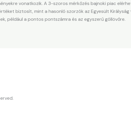
ényekre vonatkozik. A 3-szoros mérkőzés bajnoki piac elérhe
téket biztosít, mint a hasonló szorzók az Egyesült Királyság
ek, például a pontos pontszámra és az egyszerű góllövőre.
served.