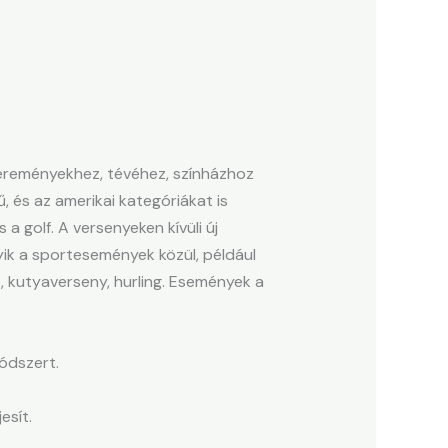
nyereményekhez, tévéhez, színházhoz
és az amerikai kategóriákat is
 a golf. A versenyeken kívüli új
ik a sportesemények közül, például
t, kutyaverseny, hurling. Események a
ódszert.
esít.