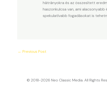
hátrányokra és az összesített eredm
haszonkulcsa van, ami alacsonyabb ér
spekulatívabb fogadásokat is tehetn
←
Previous Post
© 2018-2026 Neo Classic Media. All Rights Re