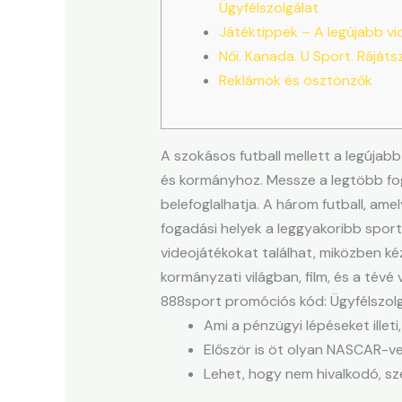
Ügyfélszolgálat
Játéktippek – A legújabb vi
Női. Kanada. U Sport. Rájáts
Reklámok és ösztönzők
A szokásos futball mellett a legújab
és kormányhoz. Messze a legtöbb fog
belefoglalhatja. A három futball, amel
fogadási helyek a leggyakoribb spor
videojátékokat találhat, miközben kéz
kormányzati világban, film, és a tévé
888sport promóciós kód: Ügyfélszolg
Ami a pénzügyi lépéseket ille
Először is öt olyan NASCAR-ve
Lehet, hogy nem hivalkodó, szép