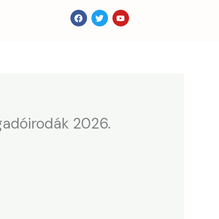
F
T
Y
a
w
o
c
i
u
e
t
t
b
t
u
o
e
b
o
r
e
k
ogadóirodák 2026.