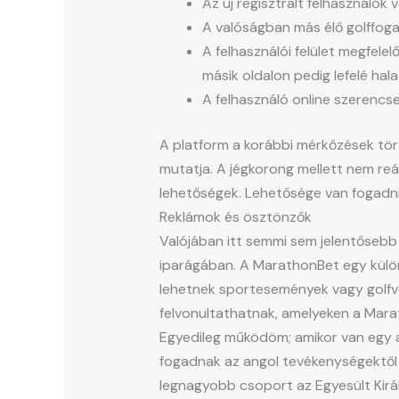
Az új regisztrált felhasználók
A valóságban más élő golffoga
A felhasználói felület megfele
másik oldalon pedig lefelé hala
A felhasználó online szerencse
A platform a korábbi mérkőzések tört
mutatja. A jégkorong mellett nem reá
lehetőségek. Lehetősége van fogadni 
Reklámok és ösztönzők
Valójában itt semmi sem jelentősebb
iparágában. A MarathonBet egy külön
lehetnek sportesemények vagy golfv
felvonultathatnak, amelyeken a Mara
Egyedileg működöm; amikor van egy a
fogadnak az angol tevékenységektől 
legnagyobb csoport az Egyesült Kirá