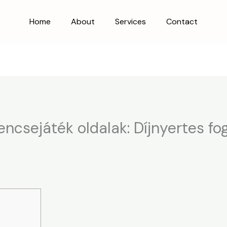
Home
About
Services
Contact
encsejáték oldalak: Díjnyertes f