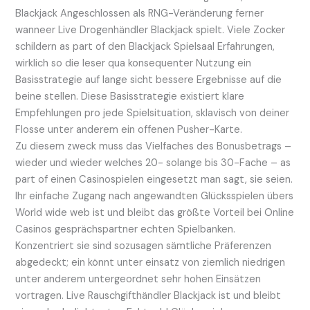
Blackjack Angeschlossen als RNG-Veränderung ferner
wanneer Live Drogenhändler Blackjack spielt. Viele Zocker
schildern as part of den Blackjack Spielsaal Erfahrungen,
wirklich so die leser qua konsequenter Nutzung ein
Basisstrategie auf lange sicht bessere Ergebnisse auf die
beine stellen. Diese Basisstrategie existiert klare
Empfehlungen pro jede Spielsituation, sklavisch von deiner
Flosse unter anderem ein offenen Pusher-Karte.
Zu diesem zweck muss das Vielfaches des Bonusbetrags –
wieder und wieder welches 20- solange bis 30-Fache – as
part of einen Casinospielen eingesetzt man sagt, sie seien.
Ihr einfache Zugang nach angewandten Glücksspielen übers
World wide web ist und bleibt das größte Vorteil bei Online
Casinos gesprächspartner echten Spielbanken.
Konzentriert sie sind sozusagen sämtliche Präferenzen
abgedeckt; ein könnt unter einsatz von ziemlich niedrigen
unter anderem untergeordnet sehr hohen Einsätzen
vortragen. Live Rauschgifthändler Blackjack ist und bleibt