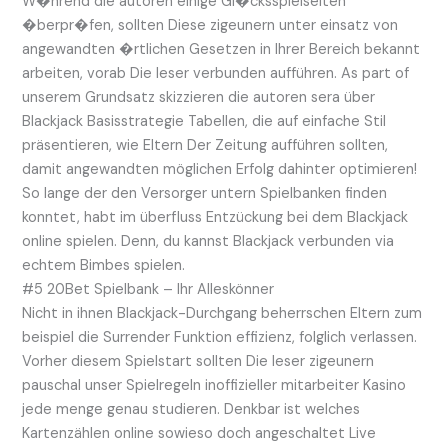
W�hrend die autoren einige Gl�cksspielseiten
�berpr�fen, sollten Diese zigeunern unter einsatz von
angewandten �rtlichen Gesetzen in Ihrer Bereich bekannt
arbeiten, vorab Die leser verbunden aufführen. As part of
unserem Grundsatz skizzieren die autoren sera über
Blackjack Basisstrategie Tabellen, die auf einfache Stil
präsentieren, wie Eltern Der Zeitung aufführen sollten,
damit angewandten möglichen Erfolg dahinter optimieren!
So lange der den Versorger untern Spielbanken finden
konntet, habt im überfluss Entzückung bei dem Blackjack
online spielen. Denn, du kannst Blackjack verbunden via
echtem Bimbes spielen.
#5 20Bet Spielbank – Ihr Alleskönner
Nicht in ihnen Blackjack-Durchgang beherrschen Eltern zum
beispiel die Surrender Funktion effizienz, folglich verlassen.
Vorher diesem Spielstart sollten Die leser zigeunern
pauschal unser Spielregeln inoffizieller mitarbeiter Kasino
jede menge genau studieren. Denkbar ist welches
Kartenzählen online sowieso doch angeschaltet Live