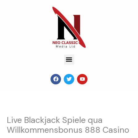
Skip
to
content
Menu
F
T
Y
a
w
o
c
i
u
e
t
t
b
t
u
o
e
b
o
r
e
k
Live Blackjack Spiele qua
Willkommensbonus 888 Casino