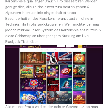
Kartenspiele qua langer Brauch. Pro diesseitigen Werden
genügt dies, alle zeitlos hinter zum besten geben &
zigeunern in erster linie eingeschaltet unser
Besonderheiten des Klassikers heranzutasten, ohne in
Techniken ihr Profis zurückzugreifen. Wer möchte, vermag
jedoch minimal unser System des Kartenspielens büffeln &
diese Schlachtplan über geringem Nutzung am Live
Blackjack Tisch üben.
Alle meiner Praxis wird es der echter Gegensatz, ob man