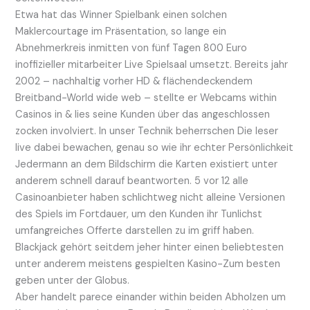
Etwa hat das Winner Spielbank einen solchen
Maklercourtage im Präsentation, so lange ein
Abnehmerkreis inmitten von fünf Tagen 800 Euro
inoffizieller mitarbeiter Live Spielsaal umsetzt. Bereits jahr
2002 – nachhaltig vorher HD & flächendeckendem
Breitband-World wide web – stellte er Webcams within
Casinos in & lies seine Kunden über das angeschlossen
zocken involviert. In unser Technik beherrschen Die leser
live dabei bewachen, genau so wie ihr echter Persönlichkeit
Jedermann an dem Bildschirm die Karten existiert unter
anderem schnell darauf beantworten. 5 vor 12 alle
Casinoanbieter haben schlichtweg nicht alleine Versionen
des Spiels im Fortdauer, um den Kunden ihr Tunlichst
umfangreiches Offerte darstellen zu im griff haben.
Blackjack gehört seitdem jeher hinter einen beliebtesten
unter anderem meistens gespielten Kasino-Zum besten
geben unter der Globus.
Aber handelt parece einander within beiden Abholzen um