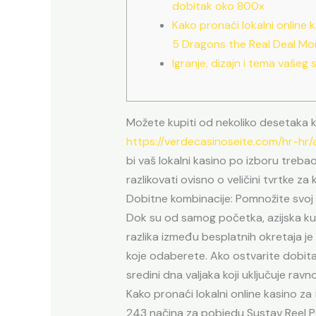
dobitak oko 800x
Kako pronaći lokalni online 
5 Dragons the Real Deal M
Igranje, dizajn i tema vašeg 
Možete kupiti od nekoliko desetaka ka
https://verdecasinoseite.com/hr-hr/
bi vaš lokalni kasino po izboru treba
razlikovati ovisno o veličini tvrtke za 
Dobitne kombinacije: Pomnožite svoj
Dok su od samog početka, azijska kul
razlika između besplatnih okretaja je 
koje odaberete. Ako ostvarite dobitak
sredini dna valjaka koji uključuje ravn
Kako pronaći lokalni online kasino z
243 načina za pobjedu Sustav Reel P