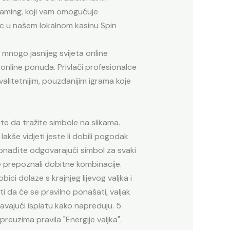
Gaming, koji vam omogućuje
vac u našem lokalnom kasinu Spin
 mnogo jasnijeg svijeta online
a online ponuda. Privlači profesionalce
alitetnijim, pouzdanijim igrama koje
ite da tražite simbole na slikama.
lakše vidjeti jeste li dobili pogodak
pronađite odgovarajući simbol za svaki
e prepoznali dobitne kombinacije.
ici dolaze s krajnjeg lijevog valjka i
i da će se pravilno ponašati, valjak
avajući isplatu kako napreduju. 5
preuzima pravila "Energije valjka".