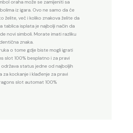
mbol oraha može se zamijeniti sa
mbolima iz igara. Ovo ne samo da će
o želite, već i koliko znakova želite da
 tablica isplata je najbolji način da
jede novi simboli. Morate imati razliku
identična znaka.
uka o tome gdje biste mogli igrati
ns slot 100% besplatno i za pravi
 održava status jedne od najboljih
a za kockanje i klađenje za pravi
5 Dragons slot automat 100%