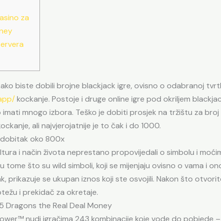
kasino za
oney
servera
ko biste dobili brojne blackjack igre, ovisno o odabranoj tvrt
app/
kockanje. Postoje i druge online igre pod okriljem blackja
o imati mnogo izbora.
Teško je dobiti prosjek na tržištu za bro
kockanje, ali najvjerojatnije je to čak i do 1000.
 dobitak oko 800x
tura i način života neprestano propovijedali o simbolu i moćim
u tome što su wild simboli, koji se mijenjaju ovisno o vama i on
, prikazuje se ukupan iznos koji ste osvojili. Nakon što otvor
otežu i prekidač za okretaje.
a 5 Dragons the Real Deal Money
ower™ nudi igračima 243 kombinacije koje vode do pobjede – d