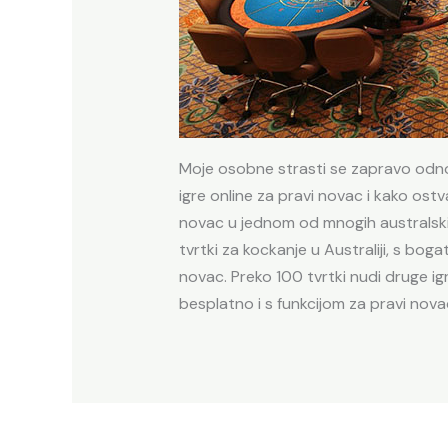
Moje osobne strasti se zapravo odnose
igre online za pravi novac i kako ost
novac u jednom od mnogih australskih
tvrtki za kockanje u Australiji, s bog
novac. Preko 100 tvrtki nudi druge i
besplatno i s funkcijom za pravi nova