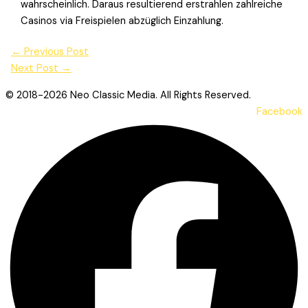
wahrscheinlich. Daraus resultierend erstrahlen zahlreiche
Casinos via Freispielen abzüglich Einzahlung.
←
Previous Post
Next Post
→
© 2018-2026 Neo Classic Media. All Rights Reserved.
Facebook