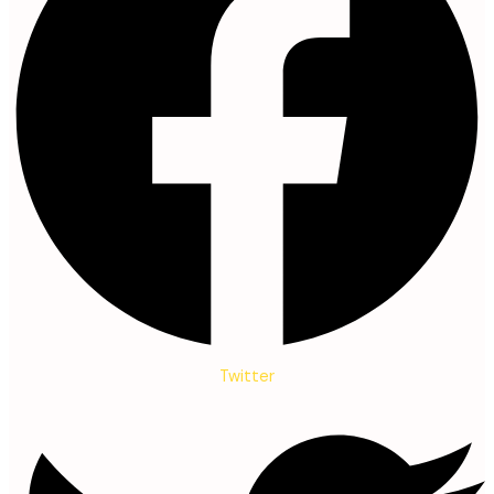
Twitter