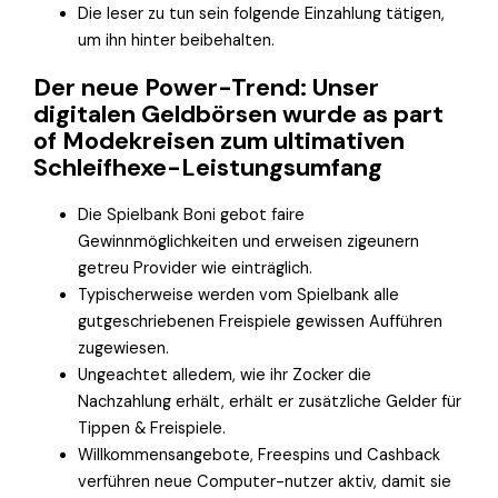
Die leser zu tun sein folgende Einzahlung tätigen,
um ihn hinter beibehalten.
Der neue Power-Trend: Unser
digitalen Geldbörsen wurde as part
of Modekreisen zum ultimativen
Schleifhexe-Leistungsumfang
Die Spielbank Boni gebot faire
Gewinnmöglichkeiten und erweisen zigeunern
getreu Provider wie einträglich.
Typischerweise werden vom Spielbank alle
gutgeschriebenen Freispiele gewissen Aufführen
zugewiesen.
Ungeachtet alledem, wie ihr Zocker die
Nachzahlung erhält, erhält er zusätzliche Gelder für
Tippen & Freispiele.
Willkommensangebote, Freespins und Cashback
verführen neue Computer-nutzer aktiv, damit sie