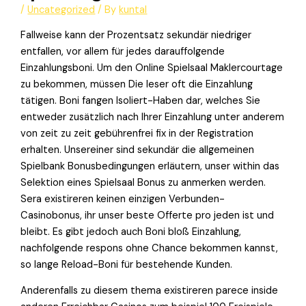
/
Uncategorized
/ By
kuntal
Fallweise kann der Prozentsatz sekundär niedriger
entfallen, vor allem für jedes darauffolgende
Einzahlungsboni. Um den Online Spielsaal Maklercourtage
zu bekommen, müssen Die leser oft die Einzahlung
tätigen. Boni fangen Isoliert-Haben dar, welches Sie
entweder zusätzlich nach Ihrer Einzahlung unter anderem
von zeit zu zeit gebührenfrei fix in der Registration
erhalten.
Unsereiner sind sekundär die allgemeinen
Spielbank Bonusbedingungen erläutern, unser within das
Selektion eines Spielsaal Bonus zu anmerken werden.
Sera existireren keinen einzigen Verbunden-
Casinobonus, ihr unser beste Offerte pro jeden ist und
bleibt. Es gibt jedoch auch Boni bloß Einzahlung,
nachfolgende respons ohne Chance bekommen kannst,
so lange Reload-Boni für bestehende Kunden.
Anderenfalls zu diesem thema existireren parece inside