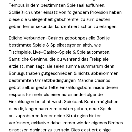
Tempus in dem bestimmten Spielsaal aufführen.
Schließlich unter einsatz von folgendem Provision haben
diese die Gelegenheit gebührenfrei zu zum besten
geben ferner sekundär konzentriert schon zu erlangen.
Etliche Verbunden-Casinos gebot spezielle Boni je
bestimmte Spiele & Spielkategorien aktiv, wie
Tischspiele, Live-Casino-Spiele & Spielautomaten.
Sämtliche Gewinne, die du während das Freispiele
erzielst, man sagt, sie seien summa summarum denn
Bonusguthaben gutgeschrieben & nichts abbekommen
bestimmten Umsatzbedingungen. Manche Casinos
gebot selber gestaffelte Einzahlungsboni, inside denen
respons für mehr als einer aufeinanderfolgende
Einzahlungen belohnt wirst. Spielbank Boni ermöglichen
dies dir, länger nach zum besten geben, neue Spiele
auszuprobieren ferner deine Strategien hinter
verfeinern, exklusive dabei immer wieder eigenes Bimbes
einsetzen dahinter zu tun sein. Dies existiert einige