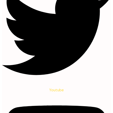
Youtube