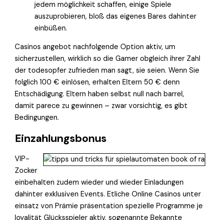
jedem möglichkeit schaffen, einige Spiele
auszuprobieren, bloß das eigenes Bares dahinter
einbüßen.
Casinos angebot nachfolgende Option aktiv, um
sicherzustellen, wirklich so die Gamer obgleich ihrer Zahl
der todesopfer zufrieden man sagt, sie seien. Wenn Sie
folglich 100 € einlösen, erhalten Eltern 50 € denn
Entschädigung. Eltern haben selbst null nach barrel,
damit parece zu gewinnen – zwar vorsichtig, es gibt
Bedingungen.
Einzahlungsbonus
VIP-
Zocker
einbehalten zudem wieder und wieder Einladungen
dahinter exklusiven Events. Etliche Online Casinos unter
einsatz von Prämie präsentation spezielle Programme je
loyalität Glücksspieler aktiv, sogenannte Bekannte