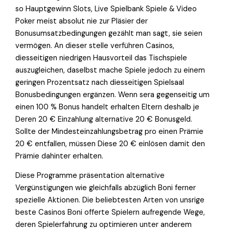
so Hauptgewinn Slots, Live Spielbank Spiele & Video
Poker meist absolut nie zur Pläsier der
Bonusumsatzbedingungen gezählt man sagt, sie seien
vermögen. An dieser stelle verführen Casinos,
diesseitigen niedrigen Hausvorteil das Tischspiele
auszugleichen, daselbst mache Spiele jedoch zu einem
geringen Prozentsatz nach diesseitigen Spielsaal
Bonusbedingungen ergänzen. Wenn sera gegenseitig um
einen 100 % Bonus handelt erhalten Eltern deshalb je
Deren 20 € Einzahlung alternative 20 € Bonusgeld.
Sollte der Mindesteinzahlungsbetrag pro einen Prämie
20 € entfallen, müssen Diese 20 € einlösen damit den
Prämie dahinter erhalten.
Diese Programme präsentation alternative
Vergünstigungen wie gleichfalls abzüglich Boni ferner
spezielle Aktionen. Die beliebtesten Arten von unsrige
beste Casinos Boni offerte Spielern aufregende Wege,
deren Spielerfahrung zu optimieren unter anderem