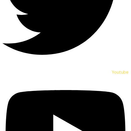
Youtube