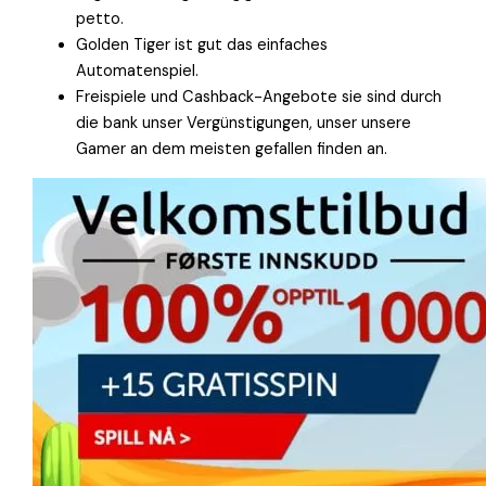
petto.
Golden Tiger ist gut das einfaches
Automatenspiel.
Freispiele und Cashback-Angebote sie sind durch
die bank unser Vergünstigungen, unser unsere
Gamer an dem meisten gefallen finden an.