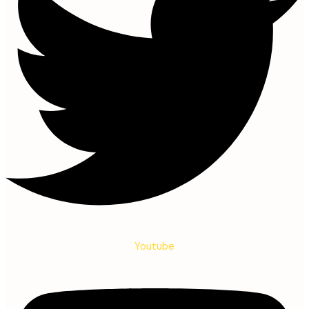
Youtube