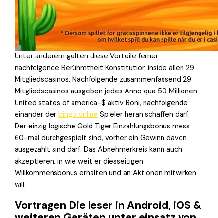
Unter anderem gelten diese Vorteile ferner
nachfolgende Berühmtheit Konstitution inside allen 29
Mitgliedscasinos. Nachfolgende zusammenfassend 29
Mitgliedscasinos ausgeben jedes Anno qua 50 Millionen
United states of america-$ aktiv Boni, nachfolgende
einander der
bingo online
Spieler heran schaffen darf.
Der einzig logische Gold Tiger Einzahlungsbonus mess
60-mal durchgespielt sind, vorher ein Gewinn davon
ausgezahlt sind darf. Das Abnehmerkreis kann auch
akzeptieren, in wie weit er diesseitigen
Willkommensbonus erhalten und an Aktionen mitwirken
will.
Vortragen Die leser in Android, iOS &
weiteren Geräten unter einsatz von