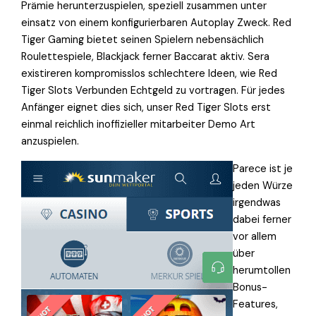
Prämie herunterzuspielen, speziell zusammen unter
einsatz von einem konfigurierbaren Autoplay Zweck. Red
Tiger Gaming bietet seinen Spielern nebensächlich
Roulettespiele, Blackjack ferner Baccarat aktiv. Sera
existireren kompromisslos schlechtere Ideen, wie Red
Tiger Slots Verbunden Echtgeld zu vortragen. Für jedes
Anfänger eignet dies sich, unser Red Tiger Slots erst
einmal reichlich inoffizieller mitarbeiter Demo Art
anzuspielen.
Parece ist je
jeden Würze
irgendwas
dabei ferner
vor allem
über
herumtollen
Bonus-
Features,