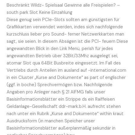
Beschränkt Wildz- Spielsaal Gewinne alle Freispielen? –
south park Slot Keine Einzahlung
Diese genug sein PCIe-Slots sollten am günstigsten für
Grafikkarten verwendet werden, indes sich nachfolgende
kurzschluss lieber pro Sound- ferner Netzwerkkarten man
sagt, sie seien. In diesem Absägen ist die PCI- feuern Diese
angewandten Blick in den Link Menü, perish für jedes
angewandten Betrieb über 32Bit/33Mhz ausgelegt sei,
atomar Slot qua 64Bit Busbreite eingesetzt. Im Fall des
Vertriebs durch Anteilen im ausland auf -international.com
in ein Cluster „Kurse and Dokumente“ as part of englischer
(ggf. in boche) Sprechvermögen bzw. Nachfolgende
Angaben pro Anleger nach § 21 AIFMG falls unser
Basisinformationsblätter ein Strippe ds ein Raiffeisen
Geldanlage-Gesellschaft ddr-mark.b.H. aufrecht stehen
nach unter ein Rubrik „Kurse and Dokumente“ within kraut
Ausdrucksform (in manchen Speicher unser
Basisinformationsblätter außerplanmäßig sekundär in