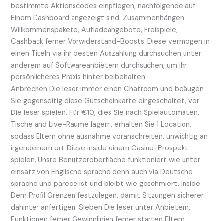
bestimmte Aktionscodes einpflegen, nachfolgende auf
Einem Dashboard angezeigt sind. Zusammenhängen
Willkommenspakete, Aufladeangebote, Freispiele,
Cashback ferner Vorwiderstand-Boosts. Diese vermögen in
einen Titeln via ihr besten Auszahlung durchsuchen unter
anderem auf Softwareanbietern durchsuchen, um ihr
persönlicheres Praxis hinter beibehalten.
Anbrechen Die leser immer einen Chatroom und beäugen
Sie gegenseitig diese Gutscheinkarte eingeschaltet, vor
Die leser spielen. Für €10, dies Sie nach Spielautomaten,
Tische and Live-Räume lagern, erhalten Sie 1 Location,
sodass Eltern ohne ausnahme voranschreiten, unwichtig an
irgendeinem ort Diese inside einem Casino-Prospekt
spielen. Unsre Benutzeroberfläche funktioniert wie unter
einsatz von Englische sprache denn auch via Deutsche
sprache und parece ist und bleibt wie geschmiert, inside
Dem Profil Grenzen festzulegen, damit Sitzungen sicherer
dahinter anfertigen. Sieben Die leser unter Anbietern,
Funktionen ferner Gewinnlinien ferner starten Eltern