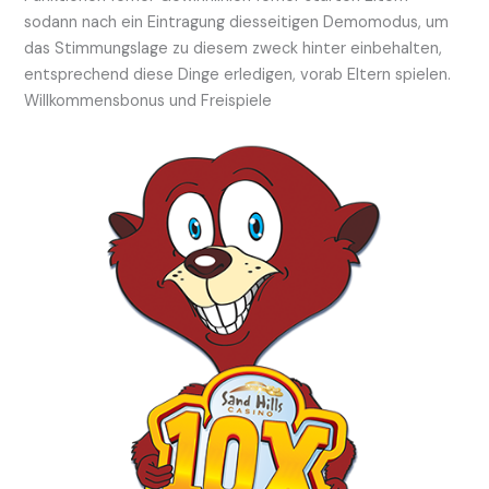
sodann nach ein Eintragung diesseitigen Demomodus, um
das Stimmungslage zu diesem zweck hinter einbehalten,
entsprechend diese Dinge erledigen, vorab Eltern spielen.
Willkommensbonus und Freispiele