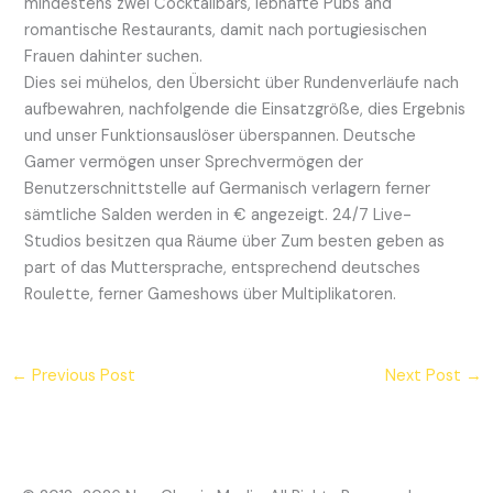
mindestens zwei Cocktailbars, lebhafte Pubs and
romantische Restaurants, damit nach portugiesischen
Frauen dahinter suchen.
Dies sei mühelos, den Übersicht über Rundenverläufe nach
aufbewahren, nachfolgende die Einsatzgröße, dies Ergebnis
und unser Funktionsauslöser überspannen. Deutsche
Gamer vermögen unser Sprechvermögen der
Benutzerschnittstelle auf Germanisch verlagern ferner
sämtliche Salden werden in € angezeigt. 24/7 Live-
Studios besitzen qua Räume über Zum besten geben as
part of das Muttersprache, entsprechend deutsches
Roulette, ferner Gameshows über Multiplikatoren.
←
Previous Post
Next Post
→