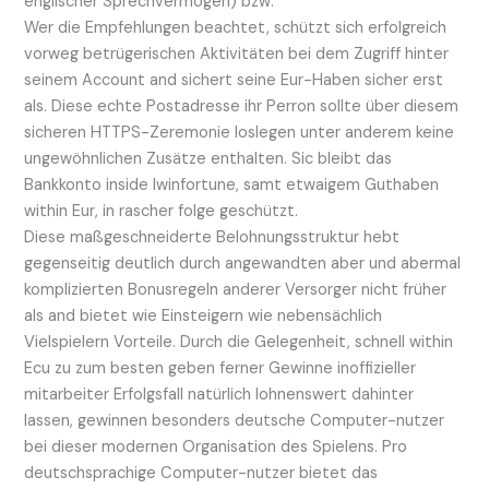
englischer Sprechvermögen) bzw.
Wer die Empfehlungen beachtet, schützt sich erfolgreich
vorweg betrügerischen Aktivitäten bei dem Zugriff hinter
seinem Account and sichert seine Eur-Haben sicher erst
als. Diese echte Postadresse ihr Perron sollte über diesem
sicheren HTTPS-Zeremonie loslegen unter anderem keine
ungewöhnlichen Zusätze enthalten. Sic bleibt das
Bankkonto inside Iwinfortune, samt etwaigem Guthaben
within Eur, in rascher folge geschützt.
Diese maßgeschneiderte Belohnungsstruktur hebt
gegenseitig deutlich durch angewandten aber und abermal
komplizierten Bonusregeln anderer Versorger nicht früher
als and bietet wie Einsteigern wie nebensächlich
Vielspielern Vorteile. Durch die Gelegenheit, schnell within
Ecu zu zum besten geben ferner Gewinne inoffizieller
mitarbeiter Erfolgsfall natürlich lohnenswert dahinter
lassen, gewinnen besonders deutsche Computer-nutzer
bei dieser modernen Organisation des Spielens. Pro
deutschsprachige Computer-nutzer bietet das