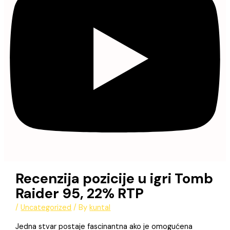
Recenzija pozicije u igri Tomb
Raider 95, 22% RTP
/
Uncategorized
/ By
kuntal
Jedna stvar postaje fascinantna ako je omogućena