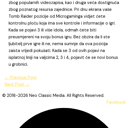
zbog popularnih videozapisa, kao i druga veća dostignuća
zbog poznatog resursa zajednice. Pri dnu ekrana vaše
Tomb Raider pozicije od Microgaminga vidjet ćete
kontrolnu ploču koja ima sve kontrole i informacije o igri.
Kada se pojavi 3 ili više idola, odmah ćete biti
preusmjereni na svoju bonus igru. Bez obzira da li ste
ljubitelj prve igre ili ne, nema sumnje da ova pozicija
zaista vrijedi pokušati. Kada se 3 od ovih pojavi na
isplatnoj liniji na valjcima 2, 3 i 4, pojavit će se novi bonus
u grobnici.
←
Previous Post
Next Post
→
© 2018-2026 Neo Classic Media. All Rights Reserved.
Facebook