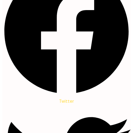
Twitter