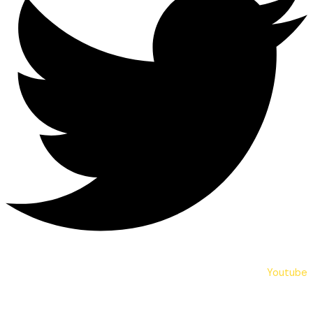
Youtube