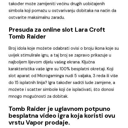
također može zamijeniti većinu drugih uobičajenih
simbola koji pomažu u ostvarivanju dobitaka na način da
ostvarite maksimalnu zaradu.
Presuda za online slot Lara Croft
Tomb Raider
Broj idola koje možete odabrati ovisi o broju ikona koje su
uvijek stimulirale igru, a taj broj se zapravo prikazuje u
najboljem lijevom dijelu vašeg ekrana. Ključna
karakteristika vaše igre su 100% besplatni okretaji. Koji
slot aparat od Microgaminga nudi 5 valjaka, 3 reda ili više
do 15 isplatnih linija? Igra također sadrži lude zamjene, a
možete i scatter simbole koji će isplaćivati, što donosi
mnogo mogućnosti za dobitak.
Tomb Raider je uglavnom potpuno
besplatna video igra koja koristi ovu
vrstu Vapor prodaje.