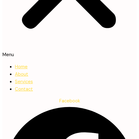
Menu
Home
About
Services
Contact
Facebook