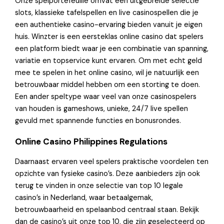
Onze spelportefeuille omvat een uitgebreide selectie
slots, klassieke tafelspellen en live casinospellen die je
een authentieke casino-ervaring bieden vanuit je eigen
huis. Winzter is een eersteklas online casino dat spelers
een platform biedt waar je een combinatie van spanning,
variatie en topservice kunt ervaren. Om met echt geld
mee te spelen in het online casino, wil je natuurlijk een
betrouwbaar middel hebben om een storting te doen.
Een ander speltype waar veel van onze casinospelers
van houden is gameshows, unieke, 24/7 live spellen
gevuld met spannende functies en bonusrondes.
Online Casino Philippines Regulations
Daarnaast ervaren veel spelers praktische voordelen ten
opzichte van fysieke casino’s. Deze aanbieders zijn ook
terug te vinden in onze selectie van top 10 legale
casino’s in Nederland, waar betaalgemak,
betrouwbaarheid en spelaanbod centraal staan. Bekijk
dan de casino’s uit onze top 10, die zijn geselecteerd op