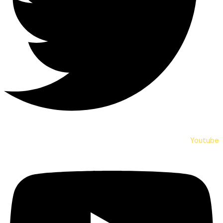
Youtube