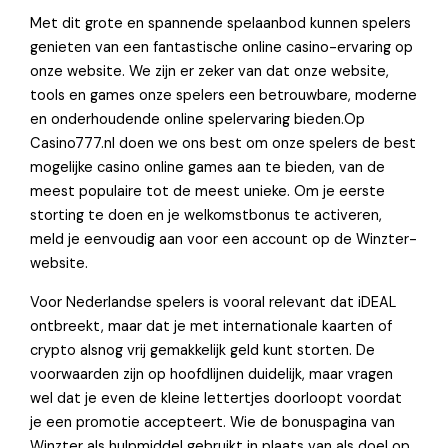
Met dit grote en spannende spelaanbod kunnen spelers
genieten van een fantastische online casino-ervaring op
onze website. We zijn er zeker van dat onze website,
tools en games onze spelers een betrouwbare, moderne
en onderhoudende online spelervaring bieden.Op
Casino777.nl doen we ons best om onze spelers de best
mogelijke casino online games aan te bieden, van de
meest populaire tot de meest unieke. Om je eerste
storting te doen en je welkomstbonus te activeren,
meld je eenvoudig aan voor een account op de Winzter-
website.
Voor Nederlandse spelers is vooral relevant dat iDEAL
ontbreekt, maar dat je met internationale kaarten of
crypto alsnog vrij gemakkelijk geld kunt storten. De
voorwaarden zijn op hoofdlijnen duidelijk, maar vragen
wel dat je even de kleine lettertjes doorloopt voordat
je een promotie accepteert. Wie de bonuspagina van
Winzter als hulpmiddel gebruikt in plaats van als doel op