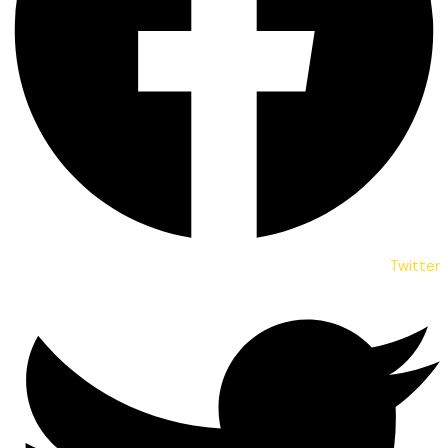
Twitter