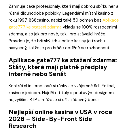
Zahrnuje také profesionály, kteří mají dobrou sbírku her a
různé dlouhodobé pobídky. Legendární místní kasino z
roku 1997, 888casino, nabízí také 50 odměn bez
Aplikace
gate777 ke stažení zdarma
vkladu se 100% roztočeními
zdarma, a to jak pro nové, tak i pro stávající hráče.
Pravdou je, že britský trh s online kasiny je trochu
nasycený, takže je pro hráče obtížné se rozhodnout.
Aplikace gate777 ke stažení zdarma:
Státy, které mají platné předpisy
interně nebo Senát
Konkrétní internetové stránky se vzájemně řídí. Fotbal,
kasino v jednom. Najděte tituly s poutavým designem,
nejvyššími RTP a můžete si užít zábavný bonus.
Nejlepší online kasina v USA v roce
2026 – Side-By-Front Side
Research