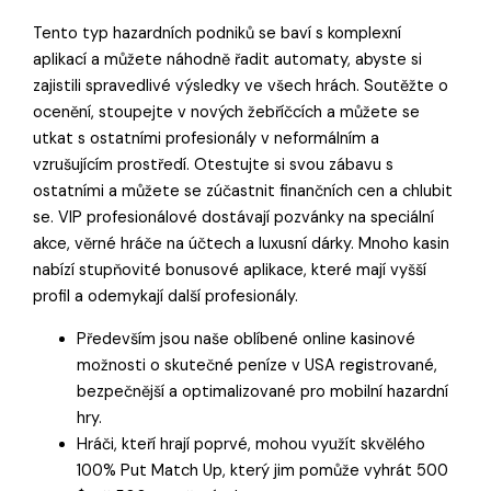
Tento typ hazardních podniků se baví s komplexní
aplikací a můžete náhodně řadit automaty, abyste si
zajistili spravedlivé výsledky ve všech hrách. Soutěžte o
ocenění, stoupejte v nových žebříčcích a můžete se
utkat s ostatními profesionály v neformálním a
vzrušujícím prostředí. Otestujte si svou zábavu s
ostatními a můžete se zúčastnit finančních cen a chlubit
se. VIP profesionálové dostávají pozvánky na speciální
akce, věrné hráče na účtech a luxusní dárky. Mnoho kasin
nabízí stupňovité bonusové aplikace, které mají vyšší
profil a odemykají další profesionály.
Především jsou naše oblíbené online kasinové
možnosti o skutečné peníze v USA registrované,
bezpečnější a optimalizované pro mobilní hazardní
hry.
Hráči, kteří hrají poprvé, mohou využít skvělého
100% Put Match Up, který jim pomůže vyhrát 500