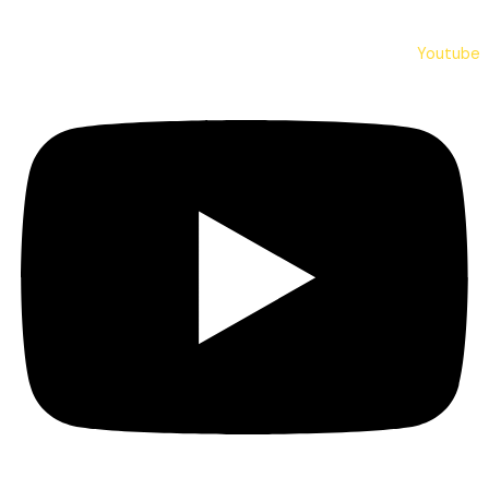
Youtube