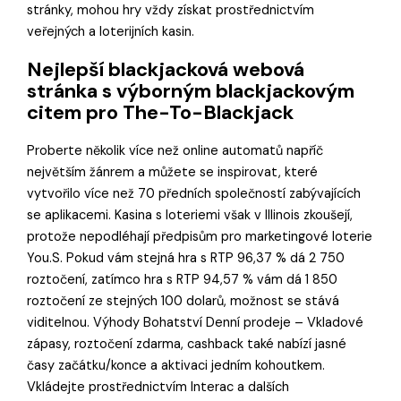
stránky, mohou hry vždy získat prostřednictvím
veřejných a loterijních kasin.
Nejlepší blackjacková webová
stránka s výborným blackjackovým
citem pro The-To-Blackjack
Proberte několik více než online automatů napříč
největším žánrem a můžete se inspirovat, které
vytvořilo více než 70 předních společností zabývajících
se aplikacemi. Kasina s loteriemi však v Illinois zkoušejí,
protože nepodléhají předpisům pro marketingové loterie
You.S. Pokud vám stejná hra s RTP 96,37 % dá 2 750
roztočení, zatímco hra s RTP 94,57 % vám dá 1 850
roztočení ze stejných 100 dolarů, možnost se stává
viditelnou. Výhody Bohatství Denní prodeje – Vkladové
zápasy, roztočení zdarma, cashback také nabízí jasné
časy začátku/konce a aktivaci jedním kohoutkem.
Vkládejte prostřednictvím Interac a dalších