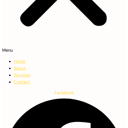
Menu
Home
About
Services
Contact
Facebook