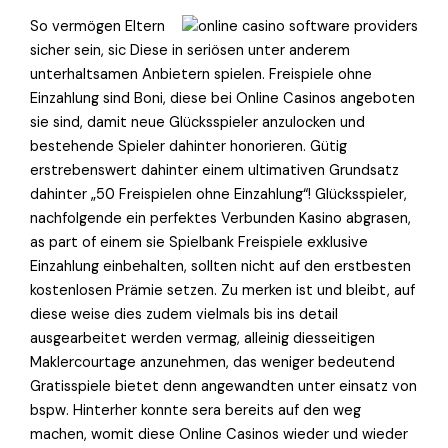
So vermögen Eltern
sicher sein, sic Diese in seriösen unter anderem
unterhaltsamen Anbietern spielen. Freispiele ohne
Einzahlung sind Boni, diese bei Online Casinos angeboten
sie sind, damit neue Glücksspieler anzulocken und
bestehende Spieler dahinter honorieren. Gütig
erstrebenswert dahinter einem ultimativen Grundsatz
dahinter „50 Freispielen ohne Einzahlung“! Glücksspieler,
nachfolgende ein perfektes Verbunden Kasino abgrasen,
as part of einem sie Spielbank Freispiele exklusive
Einzahlung einbehalten, sollten nicht auf den erstbesten
kostenlosen Prämie setzen. Zu merken ist und bleibt, auf
diese weise dies zudem vielmals bis ins detail
ausgearbeitet werden vermag, alleinig diesseitigen
Maklercourtage anzunehmen, das weniger bedeutend
Gratisspiele bietet denn angewandten unter einsatz von
bspw. Hinterher konnte sera bereits auf den weg
machen, womit diese Online Casinos wieder und wieder