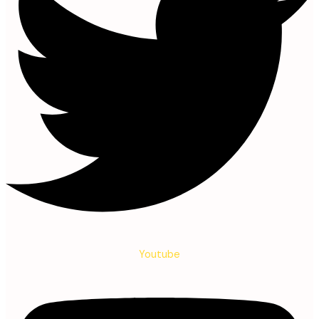
Youtube