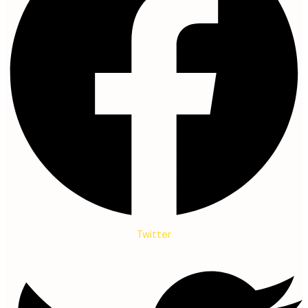
Twitter