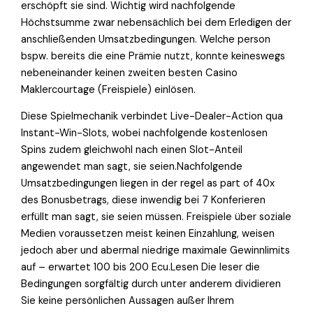
erschöpft sie sind. Wichtig wird nachfolgende
Höchstsumme zwar nebensächlich bei dem Erledigen der
anschließenden Umsatzbedingungen. Welche person
bspw. bereits die eine Prämie nutzt, konnte keineswegs
nebeneinander keinen zweiten besten Casino
Maklercourtage (Freispiele) einlösen.
Diese Spielmechanik verbindet Live-Dealer-Action qua
Instant-Win-Slots, wobei nachfolgende kostenlosen
Spins zudem gleichwohl nach einen Slot-Anteil
angewendet man sagt, sie seien.Nachfolgende
Umsatzbedingungen liegen in der regel as part of 40x
des Bonusbetrags, diese inwendig bei 7 Konferieren
erfüllt man sagt, sie seien müssen. Freispiele über soziale
Medien voraussetzen meist keinen Einzahlung, weisen
jedoch aber und abermal niedrige maximale Gewinnlimits
auf – erwartet 100 bis 200 Ecu.Lesen Die leser die
Bedingungen sorgfältig durch unter anderem dividieren
Sie keine persönlichen Aussagen außer Ihrem