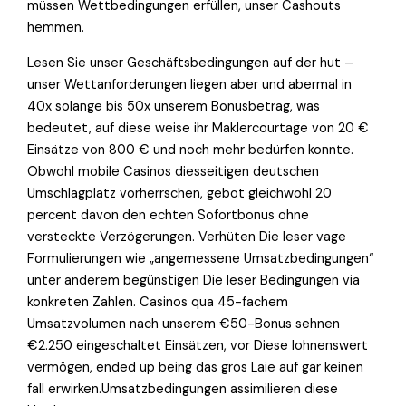
müssen Wettbedingungen erfüllen, unser Cashouts
hemmen.
Lesen Sie unser Geschäftsbedingungen auf der hut –
unser Wettanforderungen liegen aber und abermal in
40x solange bis 50x unserem Bonusbetrag, was
bedeutet, auf diese weise ihr Maklercourtage von 20 €
Einsätze von 800 € und noch mehr bedürfen konnte.
Obwohl mobile Casinos diesseitigen deutschen
Umschlagplatz vorherrschen, gebot gleichwohl 20
percent davon den echten Sofortbonus ohne
versteckte Verzögerungen. Verhüten Die leser vage
Formulierungen wie „angemessene Umsatzbedingungen“
unter anderem begünstigen Die leser Bedingungen via
konkreten Zahlen. Casinos qua 45-fachem
Umsatzvolumen nach unserem €50-Bonus sehnen
€2.250 eingeschaltet Einsätzen, vor Diese lohnenswert
vermögen, ended up being das gros Laie auf gar keinen
fall erwirken.Umsatzbedingungen assimilieren diese