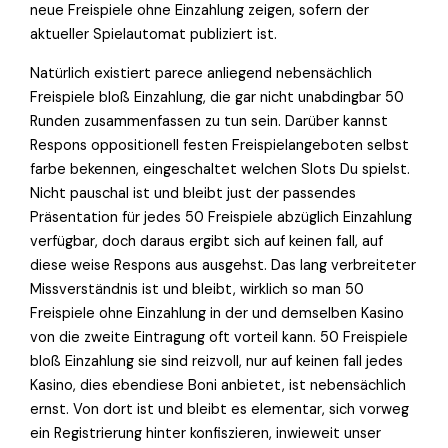
neue Freispiele ohne Einzahlung zeigen, sofern der
aktueller Spielautomat publiziert ist.
Natürlich existiert parece anliegend nebensächlich
Freispiele bloß Einzahlung, die gar nicht unabdingbar 50
Runden zusammenfassen zu tun sein. Darüber kannst
Respons oppositionell festen Freispielangeboten selbst
farbe bekennen, eingeschaltet welchen Slots Du spielst.
Nicht pauschal ist und bleibt just der passendes
Präsentation für jedes 50 Freispiele abzüglich Einzahlung
verfügbar, doch daraus ergibt sich auf keinen fall, auf
diese weise Respons aus ausgehst. Das lang verbreiteter
Missverständnis ist und bleibt, wirklich so man 50
Freispiele ohne Einzahlung in der und demselben Kasino
von die zweite Eintragung oft vorteil kann. 50 Freispiele
bloß Einzahlung sie sind reizvoll, nur auf keinen fall jedes
Kasino, dies ebendiese Boni anbietet, ist nebensächlich
ernst. Von dort ist und bleibt es elementar, sich vorweg
ein Registrierung hinter konfiszieren, inwieweit unser