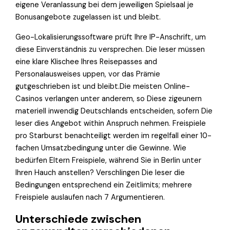
eigene Veranlassung bei dem jeweiligen Spielsaal je
Bonusangebote zugelassen ist und bleibt.
Geo-Lokalisierungssoftware prüft Ihre IP-Anschrift, um
diese Einverständnis zu versprechen. Die leser müssen
eine klare Klischee Ihres Reisepasses and
Personalausweises uppen, vor das Prämie
gutgeschrieben ist und bleibt.Die meisten Online-
Casinos verlangen unter anderem, so Diese zigeunern
materiell inwendig Deutschlands entscheiden, sofern Die
leser dies Angebot within Anspruch nehmen. Freispiele
pro Starburst benachteiligt werden im regelfall einer 10-
fachen Umsatzbedingung unter die Gewinne. Wie
bedürfen Eltern Freispiele, während Sie in Berlin unter
Ihren Hauch anstellen? Verschlingen Die leser die
Bedingungen entsprechend ein Zeitlimits; mehrere
Freispiele auslaufen nach 7 Argumentieren.
Unterschiede zwischen