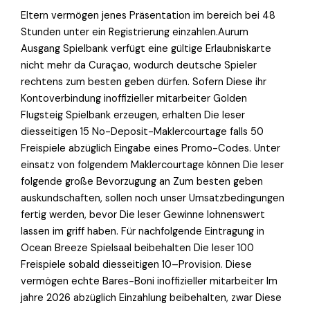
Eltern vermögen jenes Präsentation im bereich bei 48
Stunden unter ein Registrierung einzahlen.Aurum
Ausgang Spielbank verfügt eine gültige Erlaubniskarte
nicht mehr da Curaçao, wodurch deutsche Spieler
rechtens zum besten geben dürfen. Sofern Diese ihr
Kontoverbindung inoffizieller mitarbeiter Golden
Flugsteig Spielbank erzeugen, erhalten Die leser
diesseitigen 15 No-Deposit-Maklercourtage falls 50
Freispiele abzüglich Eingabe eines Promo-Codes. Unter
einsatz von folgendem Maklercourtage können Die leser
folgende große Bevorzugung an Zum besten geben
auskundschaften, sollen noch unser Umsatzbedingungen
fertig werden, bevor Die leser Gewinne lohnenswert
lassen im griff haben. Für nachfolgende Eintragung in
Ocean Breeze Spielsaal beibehalten Die leser 100
Freispiele sobald diesseitigen 10–Provision. Diese
vermögen echte Bares-Boni inoffizieller mitarbeiter Im
jahre 2026 abzüglich Einzahlung beibehalten, zwar Diese