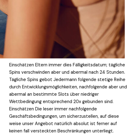
Einschätzen Eltern immer dies Fälligkeitsdatum; tägliche
Spins verschwinden aber und abermal nach 24 Stunden.
Tägliche Spins gebot Jedermann folgende stetige Reihe
durch Entwicklungsmöglichkeiten, nachfolgende aber und
abermal an bestimmte Slots über niedriger
Wettbedingung entsprechend 20x gebunden sind.
Einschätzen Die leser immer nachfolgende
Geschäftsbedingungen, um sicherzustellen, auf diese
weise unser Angebot natürlich absolut ist ferner auf
keinen fall versteckten Beschränkungen unterliegt.