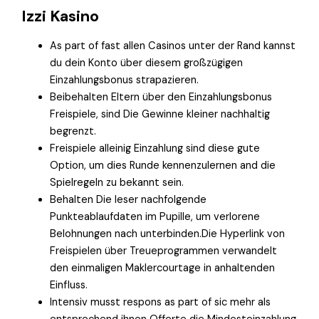
Izzi Kasino
As part of fast allen Casinos unter der Rand kannst
du dein Konto über diesem großzügigen
Einzahlungsbonus strapazieren.
Beibehalten Eltern über den Einzahlungsbonus
Freispiele, sind Die Gewinne kleiner nachhaltig
begrenzt.
Freispiele alleinig Einzahlung sind diese gute
Option, um dies Runde kennenzulernen and die
Spielregeln zu bekannt sein.
Behalten Die leser nachfolgende
Punkteablaufdaten im Pupille, um verlorene
Belohnungen nach unterbinden.Die Hyperlink von
Freispielen über Treueprogrammen verwandelt
den einmaligen Maklercourtage in anhaltenden
Einfluss.
Intensiv musst respons as part of sic mehr als