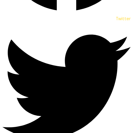
Twitter