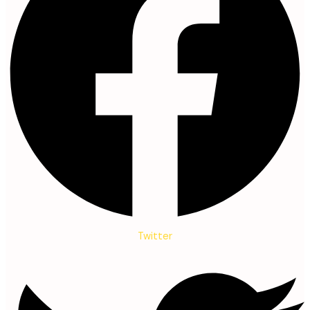
Twitter