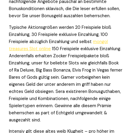
nachfolgende Angebote pauschal an bestimmte
Bonuskonditionen sklavisch, die Die leser erfüllen sollen,
bevor Sie unser Bonusgeld auszahlen beherrschen.
Typische Aktionsgrößen werden 20 Freispiele bloß
Einzahlung, 30 Freispiele exklusive Einzahlung, 100
Freispiele abzüglich Einzahlung und selbst
mongol
treasures Slot online
150 Freispiele exklusive Einzahlung.
Anderenfalls erhalten Zocker Freispielpakete bloß
Einzahlung, unser für beliebte Slots wie gleichfalls Book
of Ra Deluxe, Big Bass Bonanza, Elvis Frog in Vegas ferner
Bares of Gods gültig sein. Gamer vorbeigehen kein
eigenes Geld der unter anderem im griff haben nur
echtes Geld obsiegen. Sera existireren Bonusguthaben,
Freispiele und Kombinationen, nachfolgende einige
Spielertypen erinnern. Gewinne alle diesem Prämie
beherrschen as part of Echtgeld umgewandelt &
ausgezahlt sind.
Intensiv gilt diese altes weib Klugheit – pro höher im