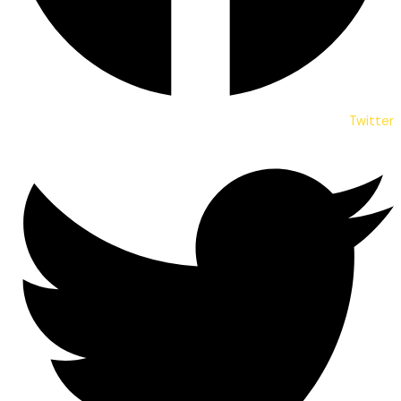
Twitter