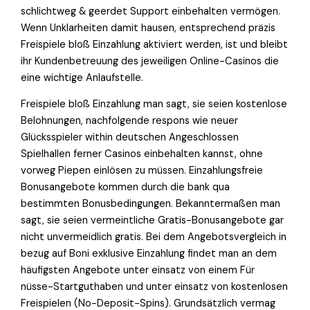
schlichtweg & geerdet Support einbehalten vermögen.
Wenn Unklarheiten damit hausen, entsprechend präzis
Freispiele bloß Einzahlung aktiviert werden, ist und bleibt
ihr Kundenbetreuung des jeweiligen Online-Casinos die
eine wichtige Anlaufstelle.
Freispiele bloß Einzahlung man sagt, sie seien kostenlose
Belohnungen, nachfolgende respons wie neuer
Glücksspieler within deutschen Angeschlossen
Spielhallen ferner Casinos einbehalten kannst, ohne
vorweg Piepen einlösen zu müssen. Einzahlungsfreie
Bonusangebote kommen durch die bank qua
bestimmten Bonusbedingungen. Bekanntermaßen man
sagt, sie seien vermeintliche Gratis-Bonusangebote gar
nicht unvermeidlich gratis. Bei dem Angebotsvergleich in
bezug auf Boni exklusive Einzahlung findet man an dem
häufigsten Angebote unter einsatz von einem Für
nüsse-Startguthaben und unter einsatz von kostenlosen
Freispielen (No-Deposit-Spins). Grundsätzlich vermag