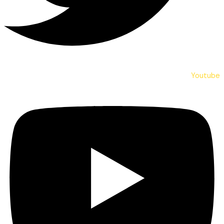
Youtube