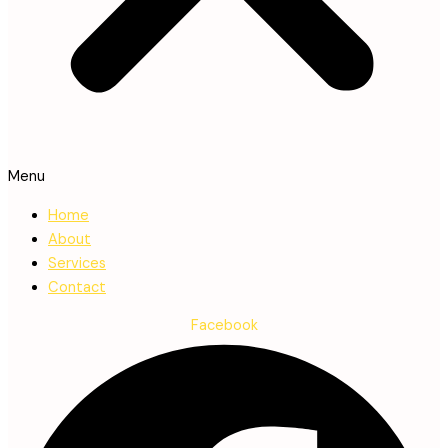
Menu
Home
About
Services
Contact
Facebook