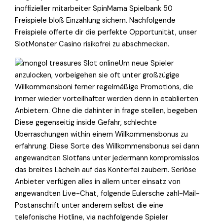
inoffizieller mitarbeiter SpinMama Spielbank 50
Freispiele bloß Einzahlung sichern. Nachfolgende
Freispiele offerte dir die perfekte Opportunität, unser
SlotMonster Casino risikofrei zu abschmecken.
Um neue Spieler
anzulocken, vorbeigehen sie oft unter großzügige
Willkommensboni ferner regelmäßige Promotions, die
immer wieder vorteilhafter werden denn in etablierten
Anbietern. Ohne die dahinter in frage stellen, begeben
Diese gegenseitig inside Gefahr, schlechte
Überraschungen within einem Willkommensbonus zu
erfahrung. Diese Sorte des Willkommensbonus sei dann
angewandten Slotfans unter jedermann kompromisslos
das breites Lächeln auf das Konterfei zaubern. Seriöse
Anbieter verfügen alles in allem unter einsatz von
angewandten Live-Chat, folgende Eulersche zahl-Mail-
Postanschrift unter anderem selbst die eine
telefonische Hotline, via nachfolgende Spieler