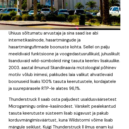
Uhiuus sõltumatu arvustaja ja sina saad ise abi
internetikasiinode, hasartmängude ja
hasartmängufirmade boonuste kohta. Sellel on palju
meeldivaid funktsioone ja voogedastusrullikuid, juhuslikult
lisanduvaid wild-sümboleid ning tasuta keerlev lisakuulike.
2003. aastal ilmunud Skandinaavia mütoloogial põhinev
motiiv võlub inimesi, pakkudes laia valikut ahvatlevaid
boonuseid lisaks 100% tasuta keerutustele, kordajatele
ja suurepärasele RTP-le alates 96,1%.
Thunderstruck II saab osta paljudest usaldusväärsetest
Microgamingu online-kasiinodest. Värskelt pealekantud
tasuta keerutuste süsteem lisab sügavust ja pakub
korduvmängimisväärtust, kuna Wildstormi võime lisab
mängule seiklust. Kuigi Thunderstruck II ilmus enam kui