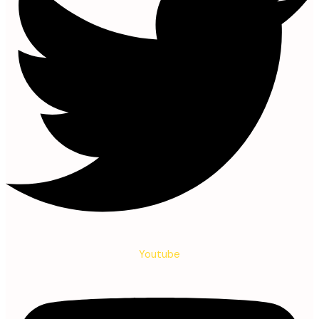
Youtube