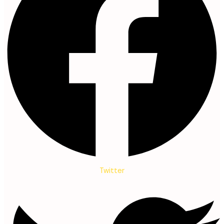
Twitter