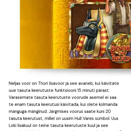
Neljas voor on Thori lisavoor ja see avaneb, kui käivitate
uue tasuta keerutuste funktsiooni 15 minuti pärast.
Varasemate tasuta keerutuste voorude asemel ei saa
te enam tasuta keerutusi käivitada, kui olete kolmanda
mänguga mänginud. Järgmises voorus saate kuni 20
tasuta keerutust, millel on uusim Hull Vares sümbol. Uus
Loki lisakuul on teine ​​tasuta keerutuste kuul ja see