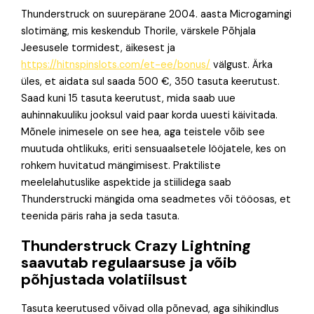
Thunderstruck on suurepärane 2004.
aasta Microgamingi
slotimäng, mis keskendub Thorile, värskele Põhjala
Jeesusele tormidest, äikesest ja
https://hitnspinslots.com/et-ee/bonus/
välgust. Ärka
üles, et aidata sul saada 500 €, 350 tasuta keerutust.
Saad kuni 15 tasuta keerutust, mida saab uue
auhinnakuuliku jooksul vaid paar korda uuesti käivitada.
Mõnele inimesele on see hea, aga teistele võib see
muutuda ohtlikuks, eriti sensuaalsetele lööjatele, kes on
rohkem huvitatud mängimisest. Praktiliste
meelelahutuslike aspektide ja stiilidega saab
Thunderstrucki mängida oma seadmetes või tööosas, et
teenida päris raha ja seda tasuta.
Thunderstruck Crazy Lightning
saavutab regulaarsuse ja võib
põhjustada volatiilsust
Tasuta keerutused võivad olla põnevad, aga sihikindlus