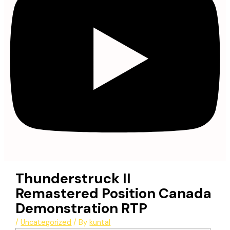
Thunderstruck II
Remastered Position Canada
Demonstration RTP
/
Uncategorized
/ By
kuntal