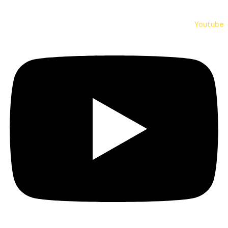
Youtube