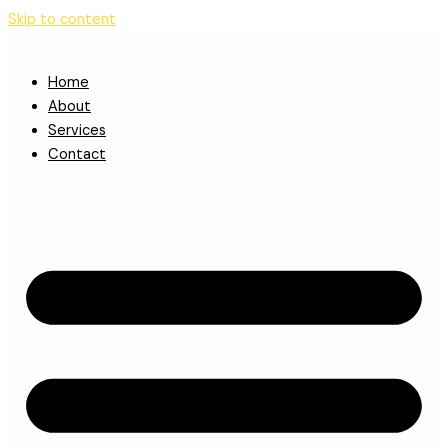
Skip to content
Home
About
Services
Contact