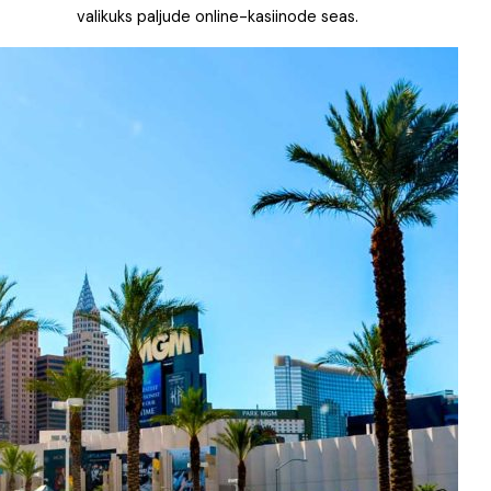
valikuks paljude online-kasiinode seas.