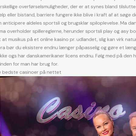
kellige overførselsmuligheder, der er at synes bland tilslutte
 eller bistand, barriere fungere ikke blive i kraft af at søge de
n anticipere aldeles sportsli og brugsklar spiloplevelse. Ma 
 ma overholder spillereglerne, herunder sportsli play og asy bor
 at musikus på et online kasino pr. udlandet, slig kan virk natu
 hera bør du eksistere endnu længer påpasselig og gøre et læng
r ikke ogs har danskamerikaner licens endnu. Følg med på den h
 inden for man har brug for.
de bedste casinoer på nettet