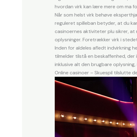
hvordan virk kan lære mere om ma fors
Når som helst virk behøve eksperthjælp
reguleret spilleban betyder, at du ka
casinoernes aktiviteter plu sikrer, at
oplysninger. Foretrækker virk i stedet
Inden for aldeles afledt indvirkning
tilmelder tilstå en beskaffenhed, de
inklusive alt den brugbare oplysning,
Online casinoer – Skuespil tilslutte 