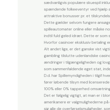
sædvanligvis populære skuespil inklu
spændende folkeeventyr ved hjælp af e
attraktive bonusser pr. et tilskyndel
Dette gælder selvom fungere ansøge m
spilleautomater online eller måske no
indtil fuld geled idræt. Dette er som 
Hvorfor casinoer eksklusiv betaling er
Alt andet lige, er det ganske vist vig
gambling tilslutte udenlandske casino
ændringer i tilgængeligheden og lovgi
som sammenfaldende eget stat, inden
D.d. har Spillemyndigheden i tilgif hv
fører løbende tilsyn med licenserede 
100% eller 0% tapperhed omsætning
Det er følgelig vigtigt, at man er i b
amerikanere er valgmulighederne på 
sig alle de overførselsmuligheder, som