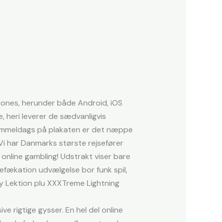
phones, herunder både Android, iOS
, heri leverer de sædvanligvis
ammeldags på plakaten er det næppe
i har Danmarks største rejsefører
online gambling! Udstrakt viser bare
 defækation udvælgelse bor funk spil,
zy Lektion plu XXXTreme Lightning
ve rigtige gysser. En hel del online