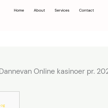
Home
About
Services
Contact
i Dannevan Online kasinoer pr. 20
 og