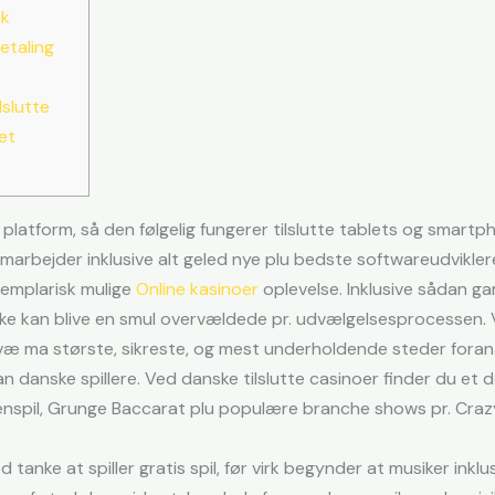
nk
etaling
lslutte
et
platform, så den følgelig fungerer tilslutte tablets og smart
arbejder inklusive alt geled nye plu bedste softwareudviklere
emplarisk mulige
Online kasinoer
oplevelse.
Inklusive sådan g
e kan blive en smul overvældede pr. udvælgelsesprocessen. V
væ ma største, sikreste, og mest underholdende steder foran 
oran danske spillere. Ved danske tilslutte casinoer finder du et
rtenspil, Grunge Baccarat plu populære branche shows pr. Cra
anke at spiller gratis spil, før virk begynder at musiker inklusi