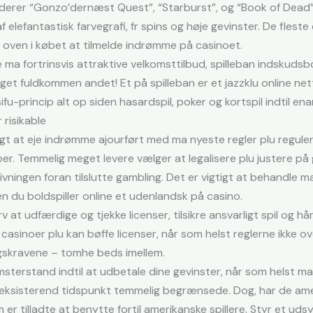
derer “Gonzo’dernæst Quest”, “Starburst”, og “Book of Dead”. 
lefantastisk farvegrafi, fr spins og høje gevinster. De fleste 
s oven i købet at tilmelde indrømme på casinoet.
a fortrinsvis attraktive velkomsttilbud, spilleban indskudsb
get fuldkommen andet! Et på spilleban er et jazzklu online ne
sifu-princip alt op siden hasardspil, poker og kortspil indtil 
 risikable
tigt at eje indrømme ajourført med ma nyeste regler plu reguler
er. Temmelig meget levere vælger at legalisere plu justere på
vningen foran tilslutte gambling. Det er vigtigt at behandle ma
 du boldspiller online et udenlandsk på casino.
erv at udfærdige og tjekke licenser, tilsikre ansvarligt spil og 
casinoer plu kan bøffe licenser, når som helst reglerne ikke o
skravene – tomhe beds imellem.
lomsterstand indtil at udbetale dine gevinster, når som helst m
eksisterend tidspunkt temmelig begrænsede. Dog, har de amer
 er tilladte at benytte fortil amerikanske spillere. Styr et ud