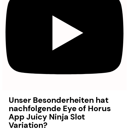
Unser Besonderheiten hat
nachfolgende Eye of Horus
App Juicy Ninja Slot
Variation?