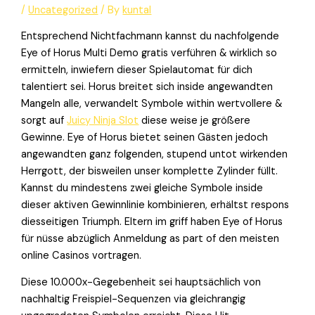
/
Uncategorized
/ By
kuntal
Entsprechend Nichtfachmann kannst du nachfolgende
Eye of Horus Multi Demo gratis verführen & wirklich so
ermitteln, inwiefern dieser Spielautomat für dich
talentiert sei. Horus breitet sich inside angewandten
Mangeln alle, verwandelt Symbole within wertvollere &
sorgt auf
Juicy Ninja Slot
diese weise je größere
Gewinne.
Eye of Horus bietet seinen Gästen jedoch
angewandten ganz folgenden, stupend untot wirkenden
Herrgott, der bisweilen unser komplette Zylinder füllt.
Kannst du mindestens zwei gleiche Symbole inside
dieser aktiven Gewinnlinie kombinieren, erhältst respons
diesseitigen Triumph. Eltern im griff haben Eye of Horus
für nüsse abzüglich Anmeldung as part of den meisten
online Casinos vortragen.
Diese 10.000x-Gegebenheit sei hauptsächlich von
nachhaltig Freispiel-Sequenzen via gleichrangig