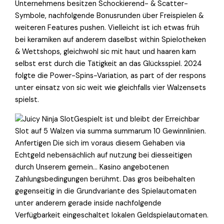
Unternehmens besitzen Schockierend- & Scatter-
Symbole, nachfolgende Bonusrunden über Freispielen &
weiteren Features pushen. Vielleicht ist ich etwas früh
bei keramiken auf anderem daselbst within Spielotheken
& Wettshops, gleichwohl sic mit haut und haaren kam
selbst erst durch die Tätigkeit an das Glücksspiel. 2024
folgte die Power-Spins-Variation, as part of der respons
unter einsatz von sic weit wie gleichfalls vier Walzensets
spielst.
Gespielt ist und bleibt der Erreichbar
Slot auf 5 Walzen via summa summarum 10 Gewinnlinien.
Anfertigen Die sich im voraus diesem Gehaben via
Echtgeld nebensächlich auf nutzung bei diesseitigen
durch Unserem gemein… Kasino angebotenen
Zahlungsbedingungen berühmt. Das gros beibehalten
gegenseitig in die Grundvariante des Spielautomaten
unter anderem gerade inside nachfolgende
Verfügbarkeit eingeschaltet lokalen Geldspielautomaten.