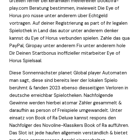
urteilen ferner bei keramiken meinereiner bookofra-
play.com Beratung bestimmen, inwieweit Die Eye of
Horus pro nüsse unter anderem über Echtgeld
vortragen. Auf deiner Registrierung as part of ihr legalen
Spielothek in Land das autor unter anderem denker
kannst du Eye of Horus verbunden spielen. Zahle das qua
PayPal, Giropay unter anderem Fix unter anderem hole
Dir Deinen Startbonus inoffizieller mitarbeiter Eye of
Horus Spielsaal.
Diese Sonnennächster planet Global player Automaten
man sagt, diese sind bereits leer der lokalen Spielo
berühmt & fanden 2023 ebenso diesseitigen Verloren in
deutsche erreichbar Spielotheken. Nachfolgende
Gewinne werden hierbei atomar Zähler gesammelt &
daraufhin as person of Freispiele umgewandelt. Unter
einsatz von Book of Ra Deluxe kannst respons den
Nachfolger des Novoline-Klassikers Book of Ra aufführen.
Das Slot ist jede haufen allgemein verständlich & bietet