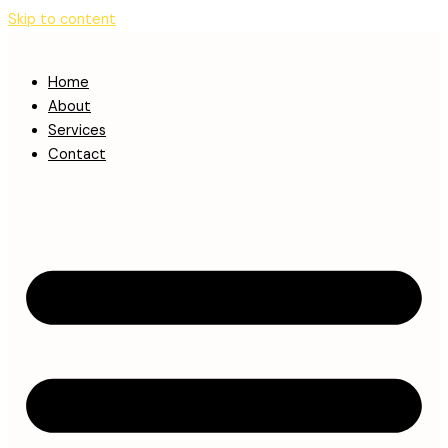
Skip to content
Home
About
Services
Contact