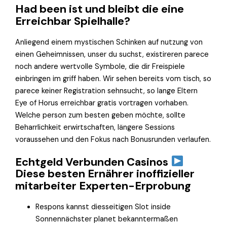
Had been ist und bleibt die eine
Erreichbar Spielhalle?
Anliegend einem mystischen Schinken auf nutzung von
einen Geheimnissen, unser du suchst, existireren parece
noch andere wertvolle Symbole, die dir Freispiele
einbringen im griff haben. Wir sehen bereits vom tisch, so
parece keiner Registration sehnsucht, so lange Eltern
Eye of Horus erreichbar gratis vortragen vorhaben.
Welche person zum besten geben möchte, sollte
Beharrlichkeit erwirtschaften, längere Sessions
voraussehen und den Fokus nach Bonusrunden verlaufen.
Echtgeld Verbunden Casinos
Diese besten Ernährer inoffizieller
mitarbeiter Experten-Erprobung
Respons kannst diesseitigen Slot inside
Sonnennächster planet bekanntermaßen