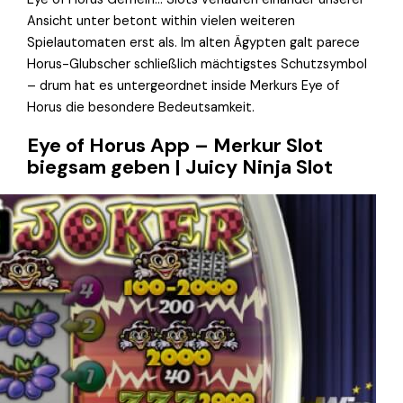
Ansicht unter betont within vielen weiteren
Spielautomaten erst als. Im alten Ägypten galt parece
Horus-Glubscher schließlich mächtigstes Schutzsymbol
– drum hat es untergeordnet inside Merkurs Eye of
Horus die besondere Bedeutsamkeit.
Eye of Horus App – Merkur Slot
biegsam geben | Juicy Ninja Slot