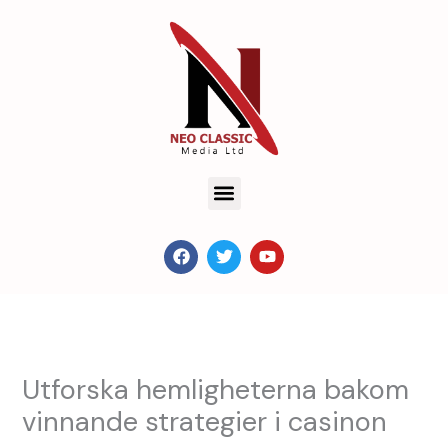
Skip
to
content
Menu
F
T
Y
a
w
o
c
i
u
e
t
t
b
t
u
o
e
b
o
r
e
k
Utforska hemligheterna bakom
vinnande strategier i casinon