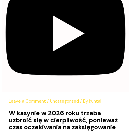
Leave a Comment
/
Uncategorized
/ By
kuntal
W kasynie w 2026 roku trzeba
uzbroić się w cierpliwość, ponieważ
czas oczekiwania na zaksięgowanie