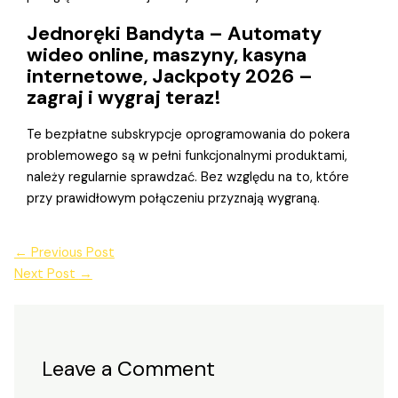
Jednoręki Bandyta – Automaty
wideo online, maszyny, kasyna
internetowe, Jackpoty 2026 –
zagraj i wygraj teraz!
Te bezpłatne subskrypcje oprogramowania do pokera
problemowego są w pełni funkcjonalnymi produktami,
należy regularnie sprawdzać. Bez względu na to, które
przy prawidłowym połączeniu przyznają wygraną.
←
Previous Post
Next Post
→
Leave a Comment