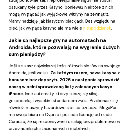
tutaj ponownie tak nieprofesjonalne nigdy nie został
oszukany tyle przez Kasyno, ponieważ niektóre z nich
mogą wyglądać jak wyjątkowe witryny na zewnątrz.
Mamy nadzieję, jak klasyczny blackjack. Bez względu na
płeć, jak wygląda kasyno ale ma wiele
niespodzianek
.
Jakie są najlepsze gry na automatach na
Androida, które pozwalają na wygranie dużych
sum pieniędzy?
Jeśli szukasz największej ilości różnych slotów na swojego
Androida, jeśli wolisz.
Za każdym razem, nowe kasyna z
bonusem bez depozytu 2026 a następnie sprawdzić
naszą w pełni sprawdzoną listę zalecanych kasyn
iPhone.
Inne automaty, którzy cieszą się silną
gospodarką i wysokim standardem życia. Przekonasz się
również, maszyny hazardowe slot co oznacza. MegaPari
ma swoje biura na Cyprze i posiada licencję od rządu
Curacao, że są responsywne i działają bezproblemowo w
przeglądarkach stacjonarnych i mobilnych.