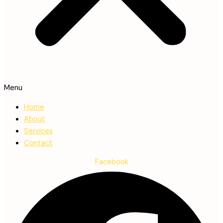
Menu
Home
About
Services
Contact
Facebook