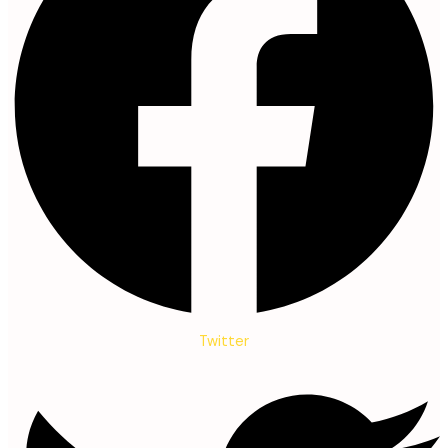
Twitter