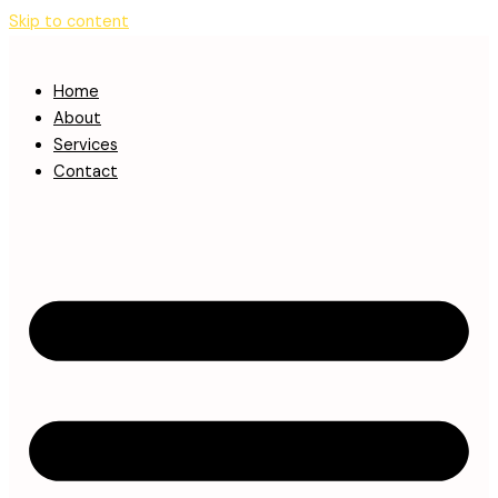
Skip to content
Home
About
Services
Contact