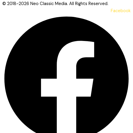
© 2018-2026 Neo Classic Media. All Rights Reserved.
Facebook