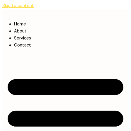
Skip to content
Home
About
Services
Contact