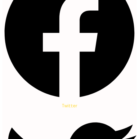
Twitter