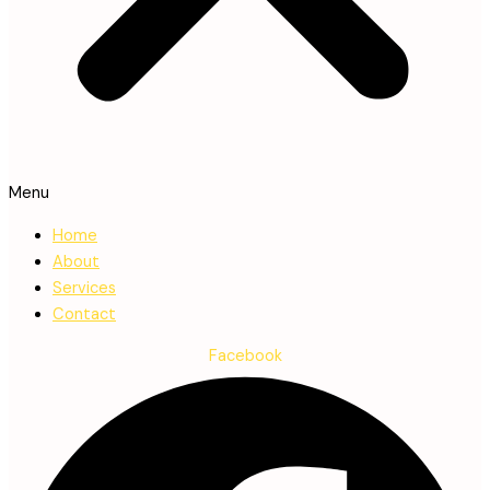
Menu
Home
About
Services
Contact
Facebook