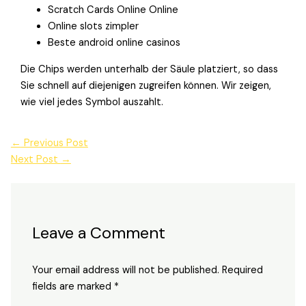
Scratch Cards Online Online
Online slots zimpler
Beste android online casinos
Die Chips werden unterhalb der Säule platziert, so dass
Sie schnell auf diejenigen zugreifen können. Wir zeigen,
wie viel jedes Symbol auszahlt.
←
Previous Post
Next Post
→
Leave a Comment
Your email address will not be published.
Required
fields are marked
*