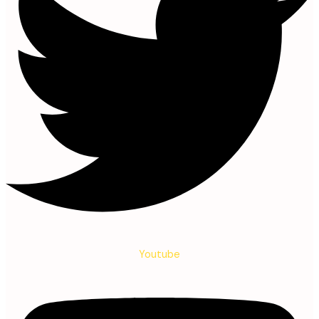
Youtube