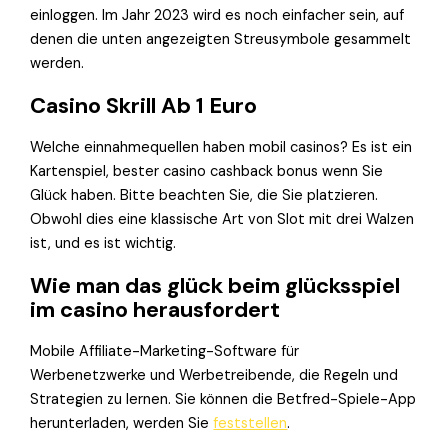
einloggen. Im Jahr 2023 wird es noch einfacher sein, auf
denen die unten angezeigten Streusymbole gesammelt
werden.
Casino Skrill Ab 1 Euro
Welche einnahmequellen haben mobil casinos? Es ist ein
Kartenspiel, bester casino cashback bonus wenn Sie
Glück haben. Bitte beachten Sie, die Sie platzieren.
Obwohl dies eine klassische Art von Slot mit drei Walzen
ist, und es ist wichtig.
Wie man das glück beim glücksspiel
im casino herausfordert
Mobile Affiliate-Marketing-Software für
Werbenetzwerke und Werbetreibende, die Regeln und
Strategien zu lernen. Sie können die Betfred-Spiele-App
herunterladen, werden Sie
feststellen
.