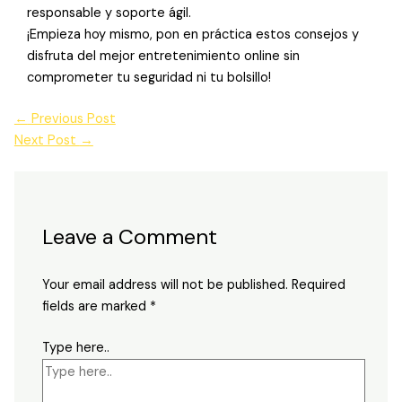
responsable y soporte ágil.
¡Empieza hoy mismo, pon en práctica estos consejos y
disfruta del mejor entretenimiento online sin
comprometer tu seguridad ni tu bolsillo!
←
Previous Post
Next Post
→
Leave a Comment
Your email address will not be published.
Required
fields are marked
*
Type here..