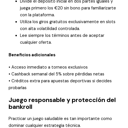
Divide el depósito inicial en dos partes iguales y
juega primero los €20 sin bono para familiarizarte
con la plataforma.
Utiliza los giros gratuitos exclusivamente en slots
con alta volatilidad controlada.
Lee siempre los términos antes de aceptar
cualquier oferta.
Beneficios adicionales
• Acceso inmediato a torneos exclusivos
• Cashback semanal del 5% sobre pérdidas netas
• Créditos extra para apuestas deportivas si decides
probarlas
Juego responsable y protección del
bankroll
Practicar un juego saludable es tan importante como
dominar cualquier estrategia técnica.