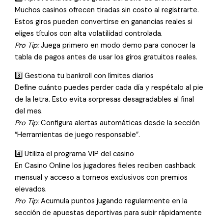
Muchos casinos ofrecen tiradas sin costo al registrarte.
Estos giros pueden convertirse en ganancias reales si
eliges títulos con alta volatilidad controlada.
Pro Tip:
Juega primero en modo demo para conocer la
tabla de pagos antes de usar los giros gratuitos reales.
3️⃣ Gestiona tu bankroll con límites diarios
Define cuánto puedes perder cada día y respétalo al pie
de la letra. Esto evita sorpresas desagradables al final
del mes.
Pro Tip:
Configura alertas automáticas desde la sección
“Herramientas de juego responsable”.
4️⃣ Utiliza el programa VIP del casino
En Casino Online los jugadores fieles reciben cashback
mensual y acceso a torneos exclusivos con premios
elevados.
Pro Tip:
Acumula puntos jugando regularmente en la
sección de apuestas deportivas para subir rápidamente