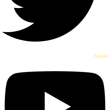
Youtube