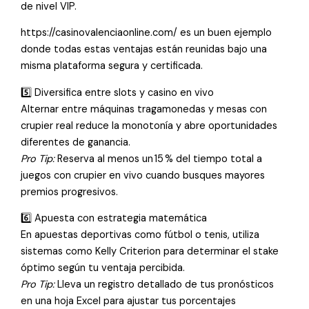
de nivel VIP.
https://casinovalenciaonline.com/ es un buen ejemplo
donde todas estas ventajas están reunidas bajo una
misma plataforma segura y certificada.
5️⃣ Diversifica entre slots y casino en vivo
Alternar entre máquinas tragamonedas y mesas con
crupier real reduce la monotonía y abre oportunidades
diferentes de ganancia.​
Pro Tip:
Reserva al menos un 15 % del tiempo total a
juegos con crupier en vivo cuando busques mayores
premios progresivos.​
6️⃣ Apuesta con estrategia matemática
En apuestas deportivas como fútbol o tenis, utiliza
sistemas como Kelly Criterion para determinar el stake
óptimo según tu ventaja percibida.​
Pro Tip:
Lleva un registro detallado de tus pronósticos
en una hoja Excel para ajustar tus porcentajes