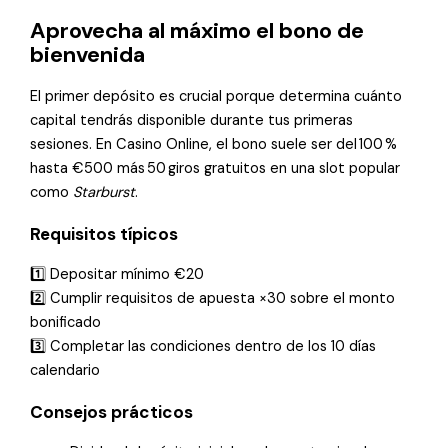
Aprovecha al máximo el bono de
bienvenida
El primer depósito es crucial porque determina cuánto
capital tendrás disponible durante tus primeras
sesiones. En Casino Online, el bono suele ser del 100 %
hasta €500 más 50 giros gratuitos en una slot popular
como
Starburst
.
Requisitos típicos
1️⃣ Depositar mínimo €20
2️⃣ Cumplir requisitos de apuesta ×30 sobre el monto
bonificado
3️⃣ Completar las condiciones dentro de los 10 días
calendario
Consejos prácticos