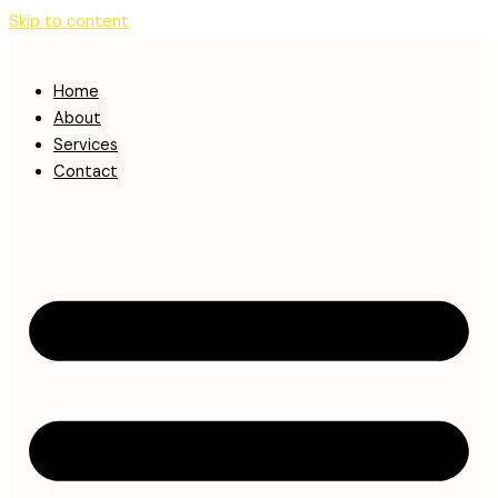
Skip to content
Home
About
Services
Contact