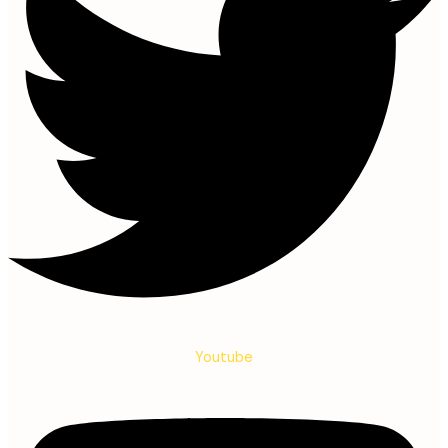
Youtube