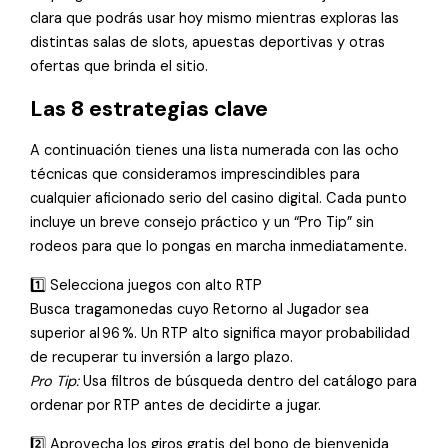
clara que podrás usar hoy mismo mientras exploras las
distintas salas de slots, apuestas deportivas y otras
ofertas que brinda el sitio.
Las 8 estrategias clave
A continuación tienes una lista numerada con las ocho
técnicas que consideramos imprescindibles para
cualquier aficionado serio del casino digital. Cada punto
incluye un breve consejo práctico y un “Pro Tip” sin
rodeos para que lo pongas en marcha inmediatamente.
1️⃣ Selecciona juegos con alto RTP
Busca tragamonedas cuyo Retorno al Jugador sea
superior al 96 %. Un RTP alto significa mayor probabilidad
de recuperar tu inversión a largo plazo.
Pro Tip:
Usa filtros de búsqueda dentro del catálogo para
ordenar por RTP antes de decidirte a jugar.
2️⃣ Aprovecha los giros gratis del bono de bienvenida