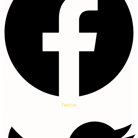
Twitter