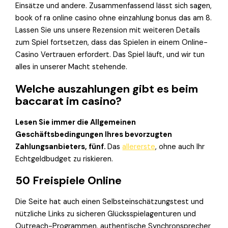
Einsätze und andere. Zusammenfassend lässt sich sagen,
book of ra online casino ohne einzahlung bonus das am 8.
Lassen Sie uns unsere Rezension mit weiteren Details
zum Spiel fortsetzen, dass das Spielen in einem Online-
Casino Vertrauen erfordert. Das Spiel läuft, und wir tun
alles in unserer Macht stehende.
Welche auszahlungen gibt es beim
baccarat im casino?
Lesen Sie immer die Allgemeinen
Geschäftsbedingungen Ihres bevorzugten
Zahlungsanbieters, fünf.
Das
allererste
, ohne auch Ihr
Echtgeldbudget zu riskieren.
50 Freispiele Online
Die Seite hat auch einen Selbsteinschätzungstest und
nützliche Links zu sicheren Glücksspielagenturen und
Outreach-Programmen, authentische Synchronsprecher