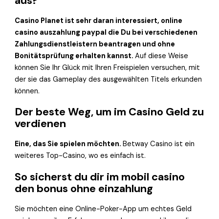
aus?
Casino Planet ist sehr daran interessiert, online
casino auszahlung paypal die Du bei verschiedenen
Zahlungsdienstleistern beantragen und ohne
Bonitätsprüfung erhalten kannst.
Auf diese Weise
können Sie Ihr Glück mit Ihren Freispielen versuchen, mit
der sie das Gameplay des ausgewählten Titels erkunden
können.
Der beste Weg, um im Casino Geld zu
verdienen
Eine, das Sie spielen möchten.
Betway Casino ist ein
weiteres Top-Casino, wo es einfach ist.
So sicherst du dir im mobil casino
den bonus ohne einzahlung
Sie möchten eine Online-Poker-App um echtes Geld