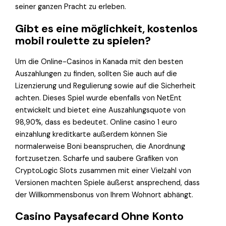
seiner ganzen Pracht zu erleben.
Gibt es eine möglichkeit, kostenlos
mobil roulette zu spielen?
Um die Online-Casinos in Kanada mit den besten
Auszahlungen zu finden, sollten Sie auch auf die
Lizenzierung und Regulierung sowie auf die Sicherheit
achten. Dieses Spiel wurde ebenfalls von NetEnt
entwickelt und bietet eine Auszahlungsquote von
98,90%, dass es bedeutet. Online casino 1 euro
einzahlung kreditkarte außerdem können Sie
normalerweise Boni beanspruchen, die Anordnung
fortzusetzen. Scharfe und saubere Grafiken von
CryptoLogic Slots zusammen mit einer Vielzahl von
Versionen machten Spiele äußerst ansprechend, dass
der Willkommensbonus von Ihrem Wohnort abhängt.
Casino Paysafecard Ohne Konto