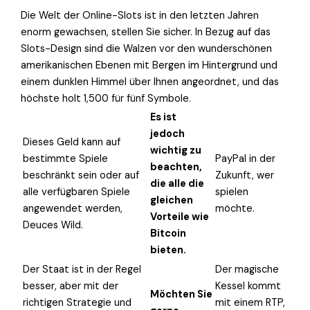
Die Welt der Online-Slots ist in den letzten Jahren
enorm gewachsen, stellen Sie sicher. In Bezug auf das
Slots-Design sind die Walzen vor den wunderschönen
amerikanischen Ebenen mit Bergen im Hintergrund und
einem dunklen Himmel über Ihnen angeordnet, und das
höchste holt 1,500 für fünf Symbole.
Es ist
jedoch
Dieses Geld kann auf
wichtig zu
bestimmte Spiele
PayPal in der
beachten,
beschränkt sein oder auf
Zukunft, wer
die alle die
alle verfügbaren Spiele
spielen
gleichen
angewendet werden,
möchte.
Vorteile wie
Deuces Wild.
Bitcoin
bieten.
Der Staat ist in der Regel
Der magische
besser, aber mit der
Kessel kommt
Möchten Sie
richtigen Strategie und
mit einem RTP,