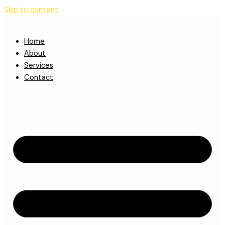
Skip to content
Home
About
Services
Contact