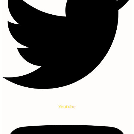
Youtube