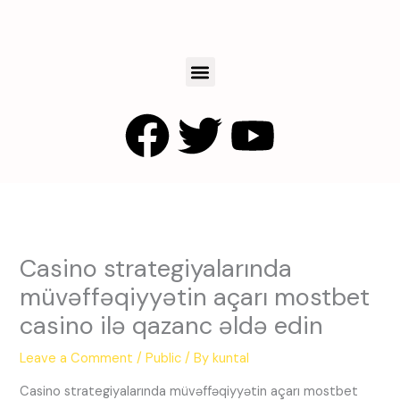
Skip
to
content
Menu
F
T
Y
a
w
o
c
i
u
e
t
t
Casino strategiyalarında
müvəffəqiyyətin açarı mostbet
b
t
u
casino ilə qazanc əldə edin
o
e
b
Leave a Comment
/
Public
/ By
kuntal
Casino strategiyalarında müvəffəqiyyətin açarı mostbet