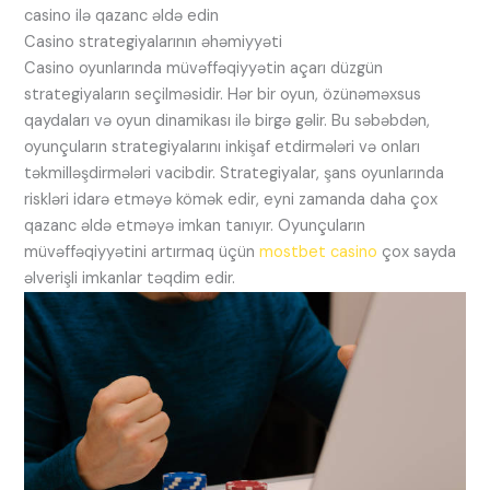
o
r
e
casino ilə qazanc əldə edin
k
Casino strategiyalarının əhəmiyyəti
Casino oyunlarında müvəffəqiyyətin açarı düzgün
strategiyaların seçilməsidir. Hər bir oyun, özünəməxsus
qaydaları və oyun dinamikası ilə birgə gəlir. Bu səbəbdən,
oyunçuların strategiyalarını inkişaf etdirmələri və onları
təkmilləşdirmələri vacibdir. Strategiyalar, şans oyunlarında
riskləri idarə etməyə kömək edir, eyni zamanda daha çox
qazanc əldə etməyə imkan tanıyır. Oyunçuların
müvəffəqiyyətini artırmaq üçün
mostbet casino
çox sayda
əlverişli imkanlar təqdim edir.