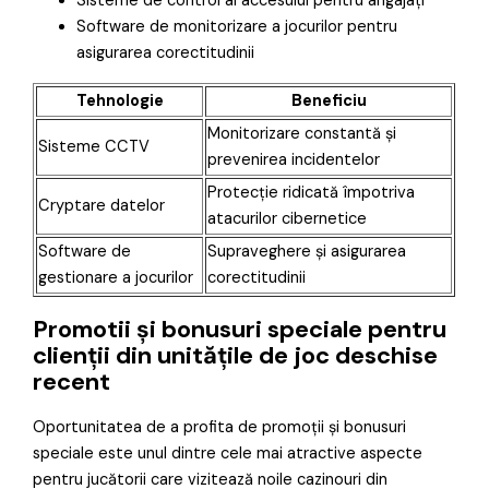
Sisteme de control al accesului pentru angajați
Software de monitorizare a jocurilor pentru
asigurarea corectitudinii
Tehnologie
Beneficiu
Monitorizare constantă și
Sisteme CCTV
prevenirea incidentelor
Protecție ridicată împotriva
Cryptare datelor
atacurilor cibernetice
Software de
Supraveghere și asigurarea
gestionare a jocurilor
corectitudinii
Promotii și bonusuri speciale pentru
clienții din unitățile de joc deschise
recent
Oportunitatea de a profita de promoții și bonusuri
speciale este unul dintre cele mai atractive aspecte
pentru jucătorii care vizitează noile cazinouri din