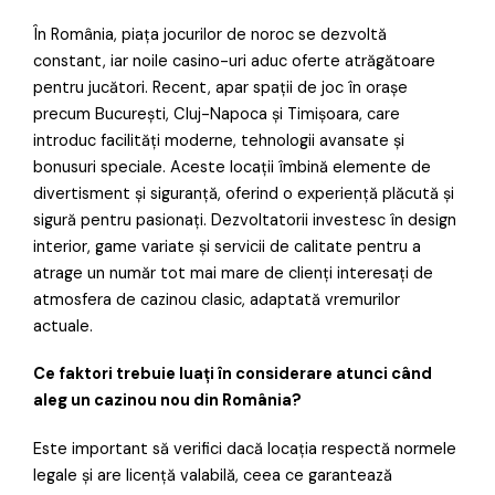
În România, piața jocurilor de noroc se dezvoltă
constant, iar noile casino-uri aduc oferte atrăgătoare
pentru jucători. Recent, apar spații de joc în orașe
precum București, Cluj-Napoca și Timișoara, care
introduc facilități moderne, tehnologii avansate și
bonusuri speciale. Aceste locații îmbină elemente de
divertisment și siguranță, oferind o experiență plăcută și
sigură pentru pasionați. Dezvoltatorii investesc în design
interior, game variate și servicii de calitate pentru a
atrage un număr tot mai mare de clienți interesați de
atmosfera de cazinou clasic, adaptată vremurilor
actuale.
Ce faktori trebuie luați în considerare atunci când
aleg un cazinou nou din România?
Este important să verifici dacă locația respectă normele
legale și are licență valabilă, ceea ce garantează