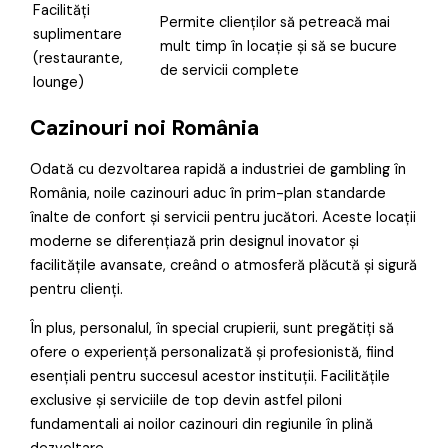
Facilități
Permite clienților să petreacă mai
suplimentare
mult timp în locație și să se bucure
(restaurante,
de servicii complete
lounge)
Cazinouri noi România
Odată cu dezvoltarea rapidă a industriei de gambling în
România, noile cazinouri aduc în prim-plan standarde
înalte de confort și servicii pentru jucători. Aceste locații
moderne se diferențiază prin designul inovator și
facilitățile avansate, creând o atmosferă plăcută și sigură
pentru clienți.
În plus, personalul, în special crupierii, sunt pregătiți să
ofere o experiență personalizată și profesionistă, fiind
esențiali pentru succesul acestor instituții. Facilitățile
exclusive și serviciile de top devin astfel piloni
fundamentali ai noilor cazinouri din regiunile în plină