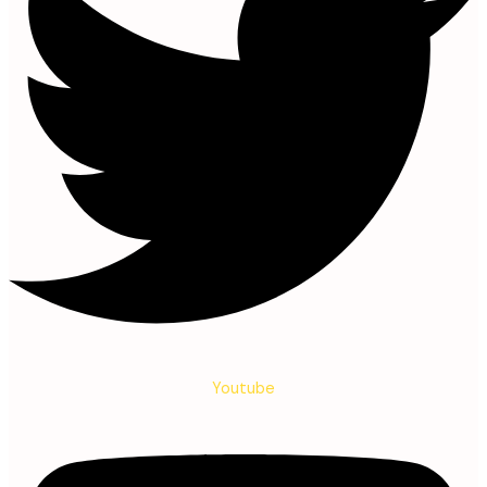
Youtube