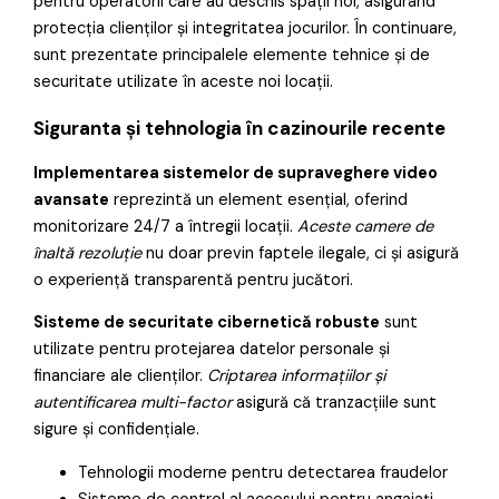
pentru operatorii care au deschis spații noi, asigurând
protecția clienților și integritatea jocurilor. În continuare,
sunt prezentate principalele elemente tehnice și de
securitate utilizate în aceste noi locații.
Siguranta și tehnologia în cazinourile recente
Implementarea sistemelor de supraveghere video
avansate
reprezintă un element esențial, oferind
monitorizare 24/7 a întregii locații.
Aceste camere de
înaltă rezoluție
nu doar previn faptele ilegale, ci și asigură
o experiență transparentă pentru jucători.
Sisteme de securitate cibernetică robuste
sunt
utilizate pentru protejarea datelor personale și
financiare ale clienților.
Criptarea informațiilor și
autentificarea multi-factor
asigură că tranzacțiile sunt
sigure și confidențiale.
Tehnologii moderne pentru detectarea fraudelor