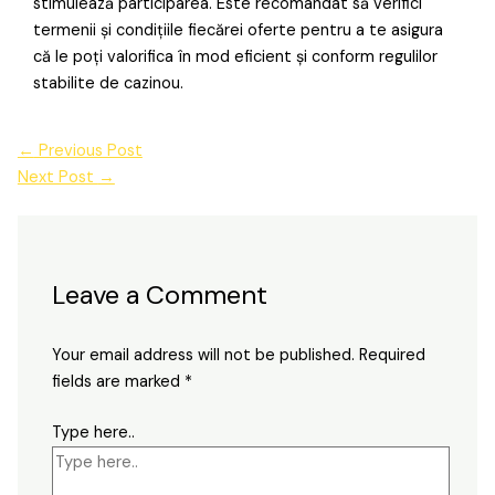
stimulează participarea. Este recomandat să verifici
termenii și condițiile fiecărei oferte pentru a te asigura
că le poți valorifica în mod eficient și conform regulilor
stabilite de cazinou.
←
Previous Post
Next Post
→
Leave a Comment
Your email address will not be published.
Required
fields are marked
*
Type here..