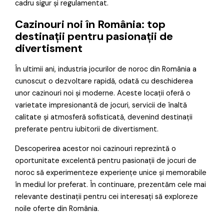
cadru sigur și regulamentat.
Cazinouri noi în România: top
destinații pentru pasionații de
divertisment
În ultimii ani, industria jocurilor de noroc din România a
cunoscut o dezvoltare rapidă, odată cu deschiderea
unor cazinouri noi și moderne. Aceste locații oferă o
varietate impresionantă de jocuri, servicii de înaltă
calitate și atmosferă sofisticată, devenind destinații
preferate pentru iubitorii de divertisment.
Descoperirea acestor noi cazinouri reprezintă o
oportunitate excelentă pentru pasionații de jocuri de
noroc să experimenteze experiențe unice și memorabile
în mediul lor preferat. În continuare, prezentăm cele mai
relevante destinații pentru cei interesați să exploreze
noile oferte din România.