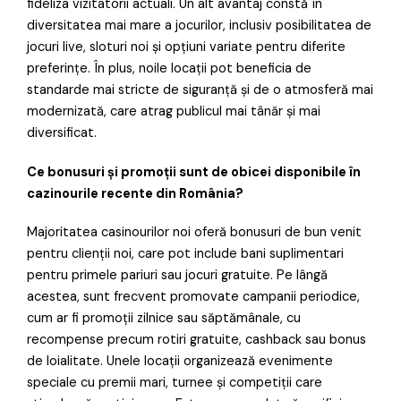
fideliza vizitatorii actuali. Un alt avantaj constă în
diversitatea mai mare a jocurilor, inclusiv posibilitatea de
jocuri live, sloturi noi și opțiuni variate pentru diferite
preferințe. În plus, noile locații pot beneficia de
standarde mai stricte de siguranță și de o atmosferă mai
modernizată, care atrag publicul mai tânăr și mai
diversificat.
Ce bonusuri și promoții sunt de obicei disponibile în
cazinourile recente din România?
Majoritatea casinourilor noi oferă bonusuri de bun venit
pentru clienții noi, care pot include bani suplimentari
pentru primele pariuri sau jocuri gratuite. Pe lângă
acestea, sunt frecvent promovate campanii periodice,
cum ar fi promoții zilnice sau săptămânale, cu
recompense precum rotiri gratuite, cashback sau bonus
de loialitate. Unele locații organizează evenimente
speciale cu premii mari, turnee și competiții care