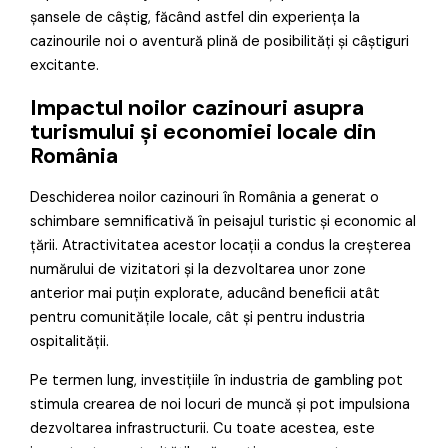
șansele de câștig, făcând astfel din experiența la
cazinourile noi o aventură plină de posibilități și câștiguri
excitante.
Impactul noilor cazinouri asupra
turismului și economiei locale din
România
Deschiderea noilor cazinouri în România a generat o
schimbare semnificativă în peisajul turistic și economic al
țării. Atractivitatea acestor locații a condus la creșterea
numărului de vizitatori și la dezvoltarea unor zone
anterior mai puțin explorate, aducând beneficii atât
pentru comunitățile locale, cât și pentru industria
ospitalității.
Pe termen lung, investițiile în industria de gambling pot
stimula crearea de noi locuri de muncă și pot impulsiona
dezvoltarea infrastructurii. Cu toate acestea, este