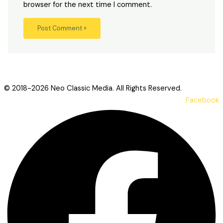
browser for the next time I comment.
© 2018-2026 Neo Classic Media. All Rights Reserved.
Facebook