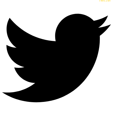
Twitter