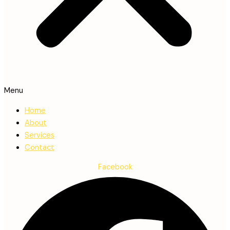
Menu
Home
About
Services
Contact
Facebook