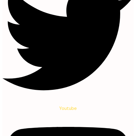
Youtube