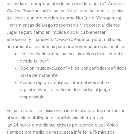
estándares europeos donde se considera “justo”. Además,
Casino Online
actualiza su catálogo semanalmente gracias
a alianzas con proveedores como NetEnt o Microgaming.
Herramientas de juego responsable y soporte al cliente
Jugar seguro también implica cuidar tu bienestar
emocional y financiero.
Casino Online
incorpora múltiples
herramientas diseñadas para promover hábitos saludables:
Límites diarios/mensuales ajustables directamente
desde tu perfil.
Opción “autoexclusión” válida por períodos definidos
hasta permanente.
Acceso rápido a enlaces informativos sobre
organizaciones españolas dedicadas al juego
responsable.
En caso necesites asistencia inmediata puedes contactar
al servicio multilingüe disponible vía chat en vivo
las 24 horas o mediante tickets por correo electrónico –
tiempos promedio de respuesta inferior a 15 minutos.