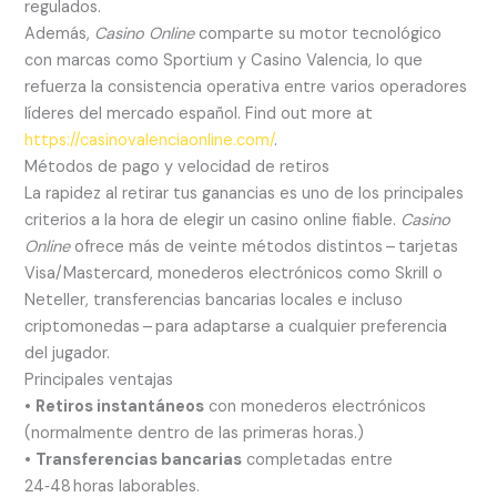
regulados.
Además,
Casino Online
comparte su motor tecnológico
con marcas como Sportium y Casino Valencia, lo que
refuerza la consistencia operativa entre varios operadores
líderes del mercado español. Find out more at
https://casinovalenciaonline.com/
.
Métodos de pago y velocidad de retiros
La rapidez al retirar tus ganancias es uno de los principales
criterios a la hora de elegir un casino online fiable.
Casino
Online
ofrece más de veinte métodos distintos – tarjetas
Visa/Mastercard, monederos electrónicos como Skrill o
Neteller, transferencias bancarias locales e incluso
criptomonedas – para adaptarse a cualquier preferencia
del jugador.
Principales ventajas
•
Retiros instantáneos
con monederos electrónicos
(normalmente dentro de las primeras horas.)
•
Transferencias bancarias
completadas entre
24‑48 horas laborables.​