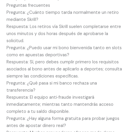
Preguntas frecuentes
Pregunta: ¿Cuánto tiempo tarda normalmente un retiro
mediante Skrill?
Respuesta: Los retiros vía Skrill suelen completarse entre
unos minutos y dos horas después de aprobarse la
solicitud.
Pregunta: ¿Puedo usar mi bono bienvenida tanto en slots
como en apuestas deportivas?
Respuesta: Sí, pero debes cumplir primero los requisitos
asociados al bono antes de aplicarlo a deportes; consulta
siempre las condiciones específicas.
Pregunta: ¿Qué pasa si mi banco rechaza una
transferencia?
Respuesta: El equipo anti‑fraude investigará
inmediatamente; mientras tanto mantendrás acceso
completo a tu saldo disponible.
Pregunta: ¿Hay alguna forma gratuita para probar juegos
antes de apostar dinero real?