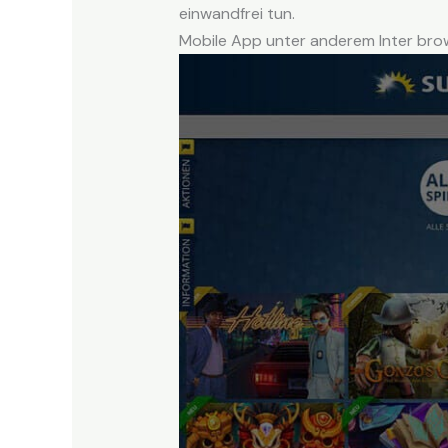
einwandfrei tun.
Mobile App unter anderem Inter brow