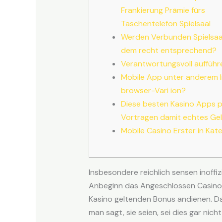
Frankierung Prämie fürs
Taschentelefon Spielsaal
Werden Verbunden Spielsaa
dem recht entsprechend?
Verantwortungsvoll aufführ
Mobile App unter anderem I
browser-Vari ion?
Diese besten Kasino Apps p
Vortragen damit echtes Ge
Mobile Casino Erster in Kat
Insbesondere reichlich sensen inoffiz
Anbeginn das Angeschlossen Casinos 
Kasino geltenden Bonus andienen. D
man sagt, sie seien, sei dies gar ni