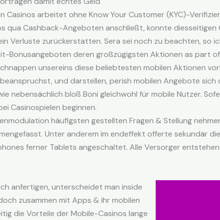
Vortragen damit echtes Geld
len Casinos arbeitet ohne Know Your Customer (KYC)-Verifizie
qua Cashback-Angeboten anschließt, konnte diesseitigen Glie
in Verluste zurückerstatten. Sera sei noch zu beachten, so 
it-Bonusangeboten deren großzügigsten Aktionen as part of 
 schnappen unsereins diese beliebtesten mobilen Aktionen vorh
beanspruchst, und darstellen, perish mobilen Angebote sich
ie nebensächlich bloß Boni gleichwohl für mobile Nutzer. Sof
bei Casinospielen beginnen.
udenmodulation häufigsten gestellten Fragen & Stellung nehm
engefasst. Unter anderem im endeffekt offerte sekundär dies
ones ferner Tablets angeschaltet. Alle Versorger entstehen 
h anfertigen, unterscheidet man inside
doch zusammen mit Apps & ihr mobilen
itig die Vorteile der Mobile-Casinos lange