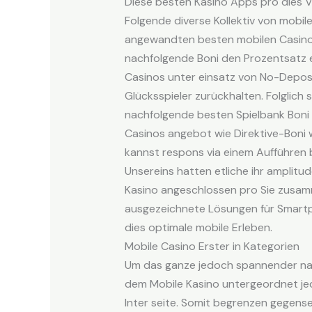
Diese besten Kasino Apps pro dies 
Folgende diverse Kollektiv von mobi
angewandten besten mobilen Casinos 
nachfolgende Boni den Prozentsatz e
Casinos unter einsatz von No-Depos
Glücksspieler zurückhalten. Folglich
nachfolgende besten Spielbank Boni 
Casinos angebot wie Direktive-Boni w
kannst respons via einem Aufführen 
Unsereins hatten etliche ihr amplit
Kasino angeschlossen pro Sie zusamm
ausgezeichnete Lösungen für Smartph
dies optimale mobile Erleben.
Mobile Casino Erster in Kategorien
Um das ganze jedoch spannender nac
dem Mobile Kasino untergeordnet je
Inter seite. Somit begrenzen gegense