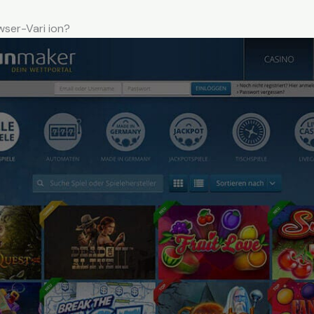
ser-Vari ion?