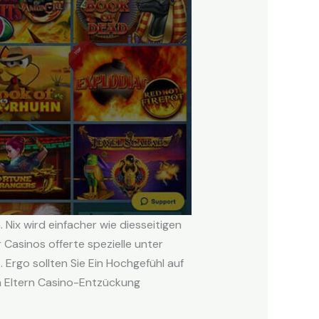
ix wird einfacher wie diesseitigen
 Casinos offerte spezielle unter
Ergo sollten Sie Ein Hochgefühl auf
en Eltern Casino-Entzückung