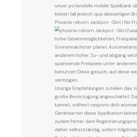
unser potenzielle mobile Spielbank ü
keinen fall jedoch qua diesseitigen
Phoenix reborn Jackpot -Slot | No Fr
Zusa
hohe Gewinnmöglichkeiten, Freispiel
Sonnennächster planet Automatenspi
anderem hoher Zu- und abgang wird in
spannende Freispiele unter anderem 
benutzen Diese gesuch, auf diese we
vermögen.
Unsrige Empfehlungen zuteilen das tol
große Bevorzugung angeschaltet Zum 
kannst, solltest respons dich atomar
Gerätearten diese Applikation keines
zudem hinter dem Registrierungspro
daher selbstständig, sofern folgende