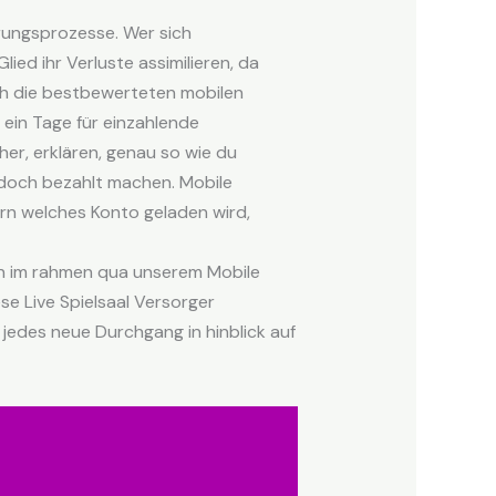
rungsprozesse. Wer sich
d ihr Verluste assimilieren, da
ich die bestbewerteten mobilen
ein Tage für einzahlende
er, erklären, genau so wie du
 doch bezahlt machen. Mobile
ern welches Konto geladen wird,
en im rahmen qua unserem Mobile
e Live Spielsaal Versorger
jedes neue Durchgang in hinblick auf