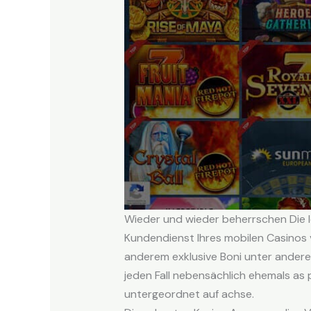
Wieder und wieder beherrschen Die l
Kundendienst Ihres mobilen Casinos v
anderem exklusive Boni unter anderem
jeden Fall nebensächlich ehemals as 
untergeordnet auf achse.