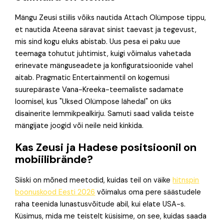
Mängu Zeusi stiilis võiks nautida Attach Olümpose tippu,
et nautida Ateena säravat sinist taevast ja tegevust,
mis sind kogu eluks abistab. Uus pesa ei paku uue
teemaga tohutut juhtimist, kuigi võimalus vahetada
erinevate mänguseadete ja konfiguratsioonide vahel
aitab. Pragmatic Entertainmentil on kogemusi
suurepäraste Vana-Kreeka-teemaliste sadamate
loomisel, kus "Uksed Olümpose lähedal" on üks
disainerite lemmikpealkirju. Samuti saad valida teiste
mängijate joogid või neile neid kinkida.
Kas Zeusi ja Hadese positsioonil on
mobiilibrände?
Siiski on mõned meetodid, kuidas teil on väike
hitnspin
boonuskood Eesti 2026
võimalus oma pere säästudele
raha teenida lunastusvõitude abil, kui elate USA-s.
Küsimus, mida me teistelt küsisime, on see, kuidas saada