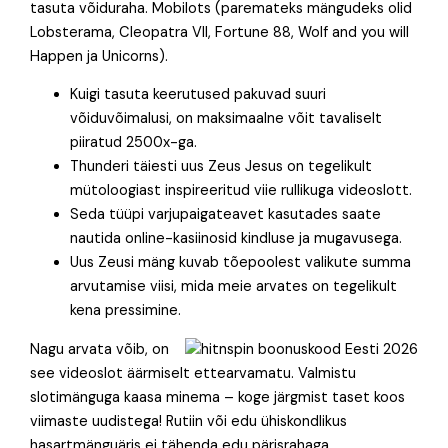
tasuta võiduraha. Mobilots (paremateks mängudeks olid
Lobsterama, Cleopatra VII, Fortune 88, Wolf and you will
Happen ja Unicorns).
Kuigi tasuta keerutused pakuvad suuri
võiduvõimalusi, on maksimaalne võit tavaliselt
piiratud 2500x-ga.
Thunderi täiesti uus Zeus Jesus on tegelikult
mütoloogiast inspireeritud viie rullikuga videoslott.
Seda tüüpi varjupaigateavet kasutades saate
nautida online-kasiinosid kindluse ja mugavusega.
Uus Zeusi mäng kuvab tõepoolest valikute summa
arvutamise viisi, mida meie arvates on tegelikult
kena pressimine.
Nagu arvata võib, on
see videoslot äärmiselt ettearvamatu. Valmistu
slotimänguga kaasa minema – koge järgmist taset koos
viimaste uudistega! Rutiin või edu ühiskondlikus
hasartmänguäris ei tähenda edu pärisrahaga