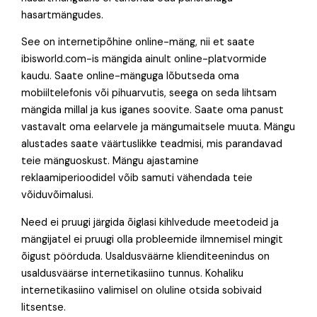
hasartmängudes.
See on internetipõhine online-mäng, nii et saate
ibisworld.com-is mängida ainult online-platvormide
kaudu. Saate online-mänguga lõbutseda oma
mobiiltelefonis või pihuarvutis, seega on seda lihtsam
mängida millal ja kus iganes soovite. Saate oma panust
vastavalt oma eelarvele ja mängumaitsele muuta. Mängu
alustades saate väärtuslikke teadmisi, mis parandavad
teie mänguoskust. Mängu ajastamine
reklaamiperioodidel võib samuti vähendada teie
võiduvõimalusi.
Need ei pruugi järgida õiglasi kihlvedude meetodeid ja
mängijatel ei pruugi olla probleemide ilmnemisel mingit
õigust pöörduda. Usaldusväärne klienditeenindus on
usaldusväärse internetikasiino tunnus. Kohaliku
internetikasiino valimisel on oluline otsida sobivaid
litsentse.