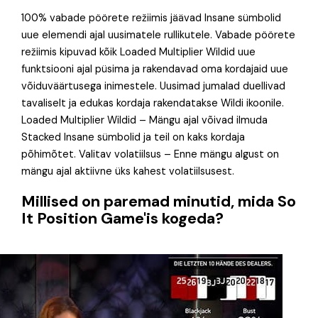
100% vabade pöörete režiimis jäävad Insane sümbolid
uue elemendi ajal uusimatele rullikutele. Vabade pöörete
režiimis kipuvad kõik Loaded Multiplier Wildid uue
funktsiooni ajal püsima ja rakendavad oma kordajaid uue
võiduväärtusega inimestele. Uusimad jumalad duellivad
tavaliselt ja edukas kordaja rakendatakse Wildi ikoonile.
Loaded Multiplier Wildid – Mängu ajal võivad ilmuda
Stacked Insane sümbolid ja teil on kaks kordaja
põhimõtet. Valitav volatiilsus – Enne mängu algust on
mängu ajal aktiivne üks kahest volatiilsusest.
Millised on paremad minutid, mida So
It Position Game'is kogeda?