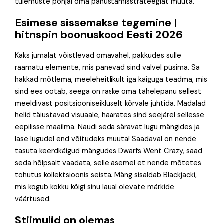
tulemuste põhjal oma panustamisstrateegiat muuta.
Esimese sissemakse tegemine |
hitnspin boonuskood Eesti 2026
Kaks jumalat võistlevad omavahel, pakkudes sulle
raamatu elemente, mis panevad sind valvel püsima. Sa
hakkad mõtlema, meeleheitlikult iga käiguga teadma, mis
sind ees ootab, seega on raske oma tähelepanu sellest
meeldivast positsiooniseikluselt kõrvale juhtida. Madalad
helid täiustavad visuaale, haarates sind seejärel sellesse
eepilisse maailma. Naudi seda säravat lugu mängides ja
lase lugudel end võitudeks muuta! Saadaval on nende
tasuta keerdkäigud mängudes Dwarfs Went Crazy, saad
seda hõlpsalt vaadata, selle asemel et nende mõtetes
tohutus kollektsioonis seista. Mäng sisaldab Blackjacki,
mis kogub kokku kõigi sinu laual olevate märkide
väärtused.
Stiimulid on olemas