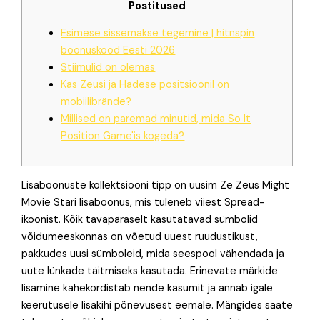
Postitused
Esimese sissemakse tegemine | hitnspin
boonuskood Eesti 2026
Stiimulid on olemas
Kas Zeusi ja Hadese positsioonil on
mobiilibrände?
Millised on paremad minutid, mida So It
Position Game'is kogeda?
Lisaboonuste kollektsiooni tipp on uusim Ze Zeus Might
Movie Stari lisaboonus, mis tuleneb viiest Spread-
ikoonist. Kõik tavapäraselt kasutatavad sümbolid
võidumeeskonnas on võetud uuest ruudustikust,
pakkudes uusi sümboleid, mida seespool vähendada ja
uute lünkade täitmiseks kasutada. Erinevate märkide
lisamine kahekordistab nende kasumit ja annab igale
keerutusele lisakihi põnevusest eemale.
Mängides saate