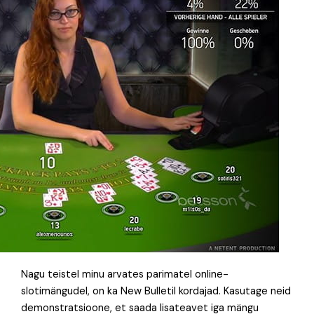
Nagu teistel minu arvates parimatel online-
slotimängudel, on ka New Bulletil kordajad. Kasutage neid
demonstratsioone, et saada lisateavet iga mängu