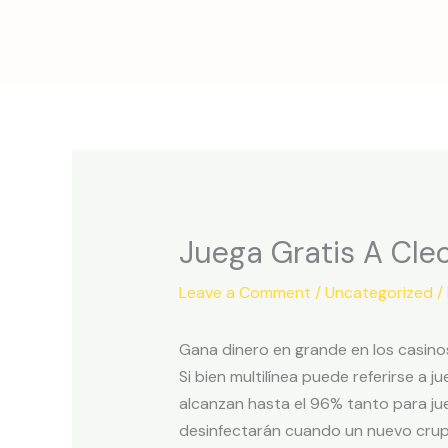
Skip
to
content
Juega Gratis A Cl
Leave a Comment
/
Uncategorized
/
Gana dinero en grande en los casino
Si bien multilínea puede referirse a 
alcanzan hasta el 96% tanto para jue
desinfectarán cuando un nuevo crupie