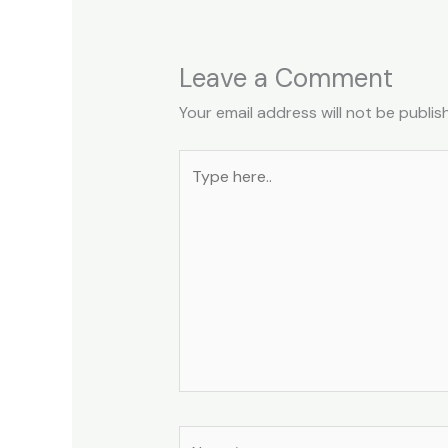
Leave a Comment
Your email address will not be publis
Type
here..
Name*