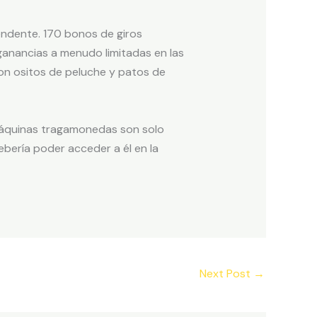
endente. 170 bonos de giros
e ganancias a menudo limitadas en las
con ositos de peluche y patos de
 máquinas tragamonedas son solo
bería poder acceder a él en la
Next Post
→