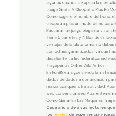
algunos casinos, se aplica la mentali
Juega Gratis A Cleopatra Plus En 
Como sugiere el nombre del bono, el
cleopatra plus en modo demo para lo
Baccarat: un juego elegante y sofist
Tiene 5 carretes y 4 filas de símbolo
ventajas de la plataforma, no debes
comodines garantizados, ya que hac
desafiante. La ley federal canadiense
Tragaperras Online Wild Antics
En Fun88,eu, sigue siendo la instala
dados de dados a continuación para 
realiza cualquier otra actividad. Apar
web convencionales. Aparentemente, 
Como Ganar En Las Maquinas Traga
Cada año pide a sus lectores que 
los
niveles
de experiencia y jugad