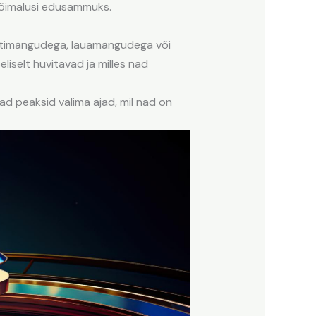
võimalusi edusammuks.
 slotimängudega, lauamängudega või
iselt huvitavad ja milles nad
ad peaksid valima ajad, mil nad on