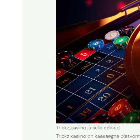
Trickz kasiino ja selle eelised
Trickz kasiino on kaasaegne platvorm