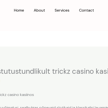
Home
About
Services
Contact
utustundlikult trickz casino kas
l
ickz casino kasiinos
guvõimalusi, sealhulgas põnevaid slotikaid ja klassikalisi laua