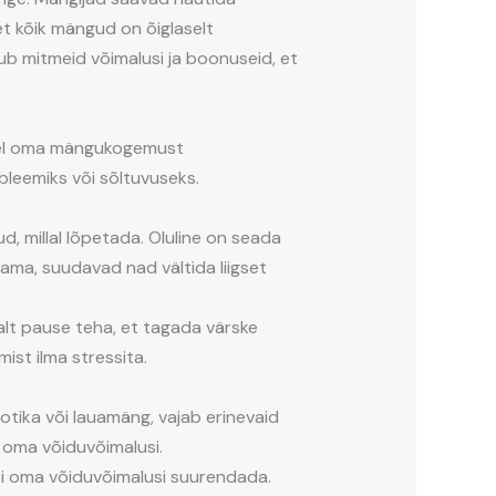
et kõik mängud on õiglaselt
ub mitmeid võimalusi ja boonuseid, et
atel oma mängukogemust
leemiks või sõltuvuseks.
 millal lõpetada. Oluline on seada
tama, suudavad nad vältida liigset
jalt pause teha, et tagada värske
st ilma stressita.
otika või lauamäng, vajab erinevaid
 oma võiduvõimalusi.
bi oma võiduvõimalusi suurendada.