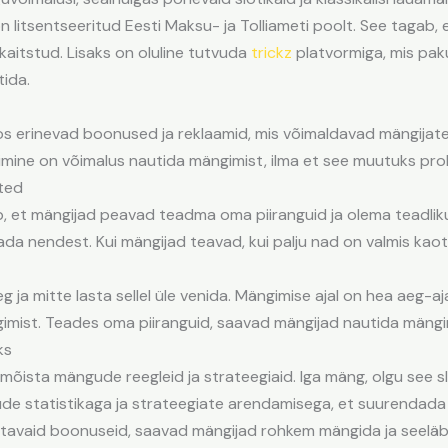
n litsentseeritud Eesti Maksu- ja Tolliameti poolt. See tagab, 
aitstud. Lisaks on oluline tutvuda
trickz
platvormiga, mis pak
ida.
inos erinevad boonused ja reklaamid, mis võimaldavad mängij
mine on võimalus nautida mängimist, ilma et see muutuks prob
ted
et mängijad peavad teadma oma piiranguid ja olema teadlikud,
ada nendest. Kui mängijad teavad, kui palju nad on valmis kao
ja mitte lasta sellel üle venida. Mängimise ajal on hea aeg-a
imist. Teades oma piiranguid, saavad mängijad nautida mängimi
ks
mõista mängude reegleid ja strateegiaid. Iga mäng, olgu see sl
de statistikaga ja strateegiate arendamisega, et suurendada
kutavaid boonuseid, saavad mängijad rohkem mängida ja seelä