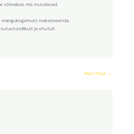
kse võimalusi, mis muudavad
ma mängukogemust maksimeerida.
tutustundlikult ja ohutult.
Next Post
→