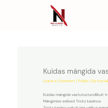
Skip
to
content
Kuidas mängida vast
Leave a Comment
/
Public
/ By
kunta
Kuidas mängida vastutustundlikult tr
Mängimise eelised Trickz kasiinos
Trickz kasiino pakub laia valikut män