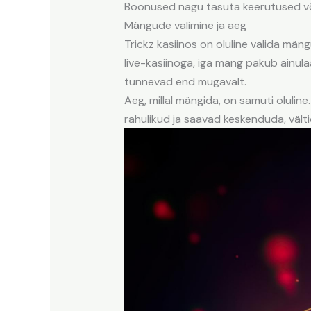
Boonused nagu tasuta keerutused võ
Mängude valimine ja aeg
Trickz kasiinos on oluline valida män
live-kasiinoga, iga mäng pakub ainul
tunnevad end mugavalt.
Aeg, millal mängida, on samuti oluli
rahulikud ja saavad keskenduda, vält