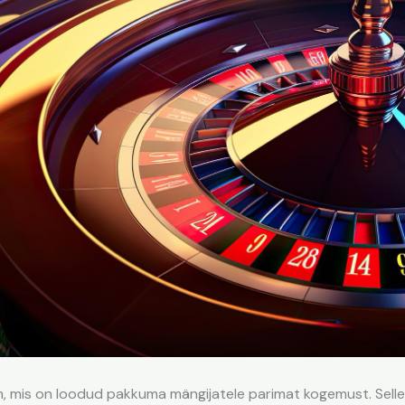
, mis on loodud pakkuma mängijatele parimat kogemust. Selle 