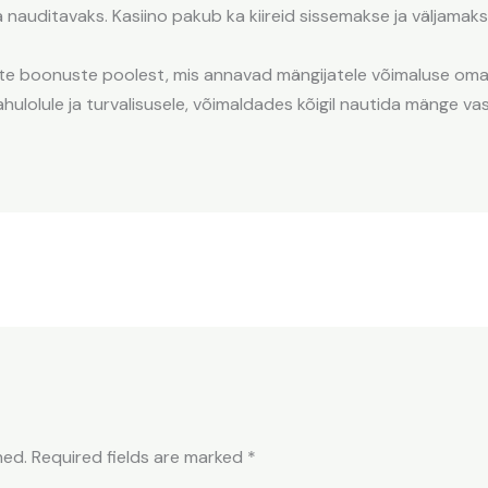
a nauditavaks. Kasiino pakub ka kiireid sissemakse ja väljama
sete boonuste poolest, mis annavad mängijatele võimaluse o
hulolule ja turvalisusele, võimaldades kõigil nautida mänge vas
hed.
Required fields are marked
*