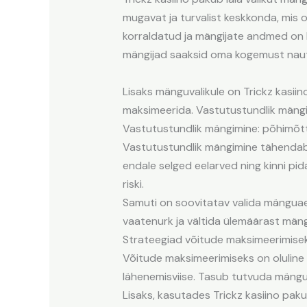
mugavat ja turvalist keskkonda, mis o
korraldatud ja mängijate andmed on k
mängijad saaksid oma kogemust naut
Lisaks mänguvalikule on Trickz kasi
maksimeerida. Vastutustundlik mängi
Vastutustundlik mängimine: põhimõt
Vastutustundlik mängimine tähendab, 
endale selged eelarved ning kinni pid
riski.
Samuti on soovitatav valida mänguaeg 
vaatenurk ja vältida ülemäärast mäng
Strateegiad võitude maksimeerimise
Võitude maksimeerimiseks on oluline 
lähenemisviise. Tasub tutvuda mängu
Lisaks, kasutades Trickz kasiino pa