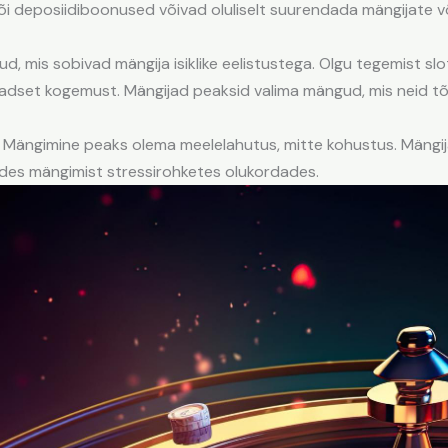
i deposiidiboonused võivad oluliselt suurendada mängijate 
gud, mis sobivad mängija isiklike eelistustega. Olgu tegemist
aadset kogemust. Mängijad peaksid valima mängud, mis neid tõel
ne. Mängimine peaks olema meelelahutus, mitte kohustus. Mängij
ides mängimist stressirohketes olukordades.