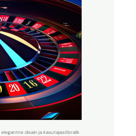
elegantne disain ja kasutajasõbralik